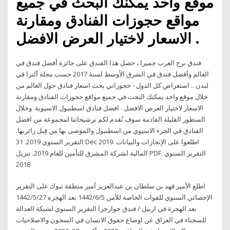
موقع واحد يمكنك البحث في جميع
مواقع حجوزات الفنادق ومقارنة
الاسعار لاختيار العرض الافضل .
فندق برج العرب جميرا ، حصل هذا الفندق على جائزة أفضل فندق في
العالم وأفضل فندق في الشرق الأوسط لسنة 2017 حسب مجلة ألترا في
لندن .. استعراض كل الدول - حجوزاتي بحث اسعار فنادق حول العالم من
خلال موقع واحد يمكنك البحث في جميع مواقع حجوزات الفنادق ومقارنة
الاسعار لاختيار العرض الافضل . افضل فنادق اسطنبول الاسيوية. وخلال
السطور القليلة القادمة سوف نُقدم لكم ترشيحاتنا لمجموعة من افضل
الفنادق في الجزء الاسيوي من اسطنبول والموصى بها من قِبل زائريها.
التقرير السنوي 2019. 31 Dec 2019. اطلعوا على الإنجازات والبيانات
المالية لشركة المشرق للتأمين للعام 2019. تنزيل PDF. التقرير السنوي
2018
اطلع الأمير فهد بن سلطان بن عبدالعزيز أمير منطقة تبوك على التقرير
الإحصائي السنوي للقوات الخاصة للأمن 5‏‏/6‏‏/1442 بعد الهجرة 27‏‏/5‏‏/1442
بعد الهجرة في اربيل / فندق جوارجرا التقرير السنوي لشبكة العدالة
للسجناء في العراق عن اوضاع حقوق الانسان في السجون والاصلاحيات