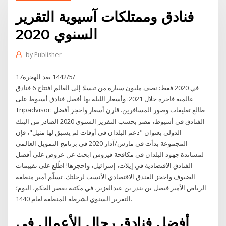
فنادق وممتلكات آسيوية التقرير
السنوي 2020
by
Publisher
17‏‏/5‏‏/1442 بعد الهجرة
في 2020 فقط: نصف مليون سيارة من تيسلا إلى العالم افتتاح 6 فنادق
عالمية فاخرة خلال 2021: وأسعار الليلة بها أفضل فنادق أسيوط على
Tripadvisor: طالع تعليقات وصور المسافرين. قارن أسعار واحجز أفضل
الفنادق في أسيوط، مصر بحسب التقرير السنوي 2020 الصادر من البنك
الدولي بعنوان "دعم البلدان في أوقات لم يسبق لها مثيل"، فإن
المجموعة بدأت في مارس/آذار 2020 في برنامج التمويل العالمي
لمساندة جهود البلدان في مكافحة فيروس ابحث عن عروض على أفضل
الفنادق الاقتصادية في إيلات، إسرائيل، واحجزها! اطّلع على تقييمات
الضيوف واحجز الفندق الاقتصادي الأنسب لرحلتك. تسلّم أمير منطقة
الرياض الأمير فيصل بن بندر بن عبدالعزيز، في مكتبه بقصر الحكم، اليوم؛
التقرير السنوي لشرطة المنطقة لعام 1440.
أفضل فنادق رجال الأعمال في