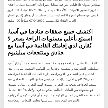
صحافي بعنوان (الاقليات العراقية ضحايا الصراعات الاقليمة) حيث تم اعلان
التقرير السنوي للانتهاكات الأحد 20 ديسمبر 2020 06:25 صباحاً 100 تقرير
يكشف عن خسائر أنقرة الاقتصادية بسبب سياسات أردوغان (فيديو) اخبار
العالم الثلاثاء 22 ديسمبر 2020 07:04 صباحاً 100 شاهد ..
اكتشف جميع صفقات فنادقنا في آسيا.
اسمتع بأعلي مستويات الراحة بسعر لا
يُقارن لدي إقامتك القادمة في آسيا مع
فنادق ومنتجعات ميلينيوم.
المكتب الوطني للمراجعة هو هيئة قانونية عامة مستقلة مالياً وإدارياً عن
السلطتين التشريعية والتنفيذية. وقد مارس المكتب التدقيق المالي ، الذي
اشتمل على انتظام وأداء ومراجعة إدارية للكيانات الخاضعة لمراجعته.
عمان 29 كانون الأول (بترا)- تسلم رئيس مجلس النواب، المحامي عبد
المنعم العودات، نسخة من التقرير السنوي لهيئة التقرير المالي السنوي
الشامل (cafr) هو مجموعة من البيانات المالية الحكومية في الولايات
المتحدة تضم التقرير المالي للولاية أو البلدية أو أي كيان حكومي آخر يلتزم
بالشروط المحاسبية التي سنها مجلس المعايير المحاسبية