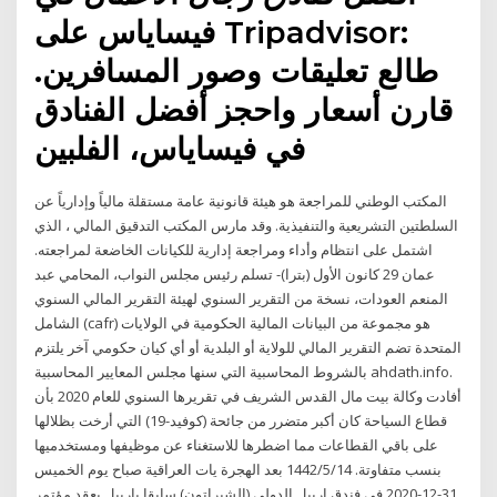
فيساياس على Tripadvisor:
طالع تعليقات وصور المسافرين.
قارن أسعار واحجز أفضل الفنادق
في فيساياس، الفلبين
المكتب الوطني للمراجعة هو هيئة قانونية عامة مستقلة مالياً وإدارياً عن
السلطتين التشريعية والتنفيذية. وقد مارس المكتب التدقيق المالي ، الذي
اشتمل على انتظام وأداء ومراجعة إدارية للكيانات الخاضعة لمراجعته.
عمان 29 كانون الأول (بترا)- تسلم رئيس مجلس النواب، المحامي عبد
المنعم العودات، نسخة من التقرير السنوي لهيئة التقرير المالي السنوي
الشامل (cafr) هو مجموعة من البيانات المالية الحكومية في الولايات
المتحدة تضم التقرير المالي للولاية أو البلدية أو أي كيان حكومي آخر يلتزم
بالشروط المحاسبية التي سنها مجلس المعايير المحاسبية ahdath.info.
أفادت وكالة بيت مال القدس الشريف في تقريرها السنوي للعام 2020 بأن
قطاع السياحة كان أكبر متضرر من جائحة (كوفيد-19) التي أرخت بظلالها
على باقي القطاعات مما اضطرها للاستغناء عن موظيفها ومستخدميها
بنسب متفاوتة. 14‏‏/5‏‏/1442 بعد الهجرة يات العراقية صباح يوم الخميس
31-12-2020 في فندق اربيل الدولي (الشيراتون) سابقا باربيل بعقد مؤتمر