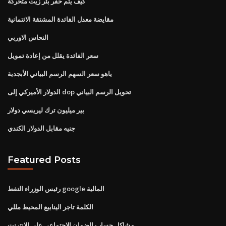
كيف يتم حفر بئر زيت متحركة
مقايضة معدل الفائدة المشتقة الائتمانية
النحاس الاوربي
سعر الفائدة يقلل من إعادة تمويل
ياهو سعر السهم الرسم البياني الأبجدية
الدولار الأميركي إلى dop تحويل الرسم البياني
بير ميليون ترك ليريسي دولار
جنيه مقابل الدولار الكندي
Featured Posts
رئيس الوزراء النفط google المالية
الكلمة تاجر الينابيع المحيط مللي
مشاكل حساب الضمان الاجتماعي على الانترنت