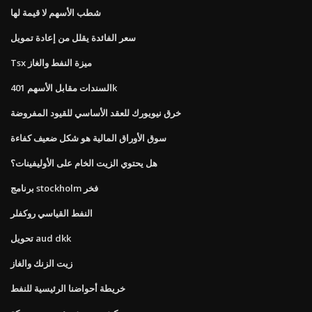
شطب الأسهم لا قيمة لها
سعر الفائدة يقلل من إعادة تمويل
Tsx ميزة النفط والغاز
السندات مقابل الأسهم 401k
خرق نيويورك للعقد الأساسي للقيود المفروضة
سوق الأوراق المالية هو شكل ضعيف كفاءة
هل يحتوي الزيت الخام على الأوليفينات؟
برنامج stockholm فخر
النفط القياسي روكفلر
تحويل aud dkk
زيت الزنك والغاز
خريطة أحواضنا الرئيسية للنفط