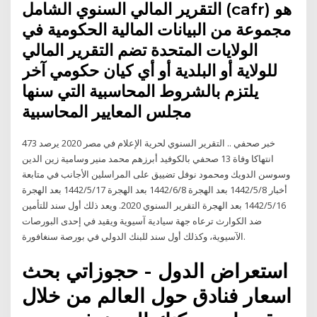
التقرير المالي السنوي الشامل (cafr) هو
مجموعة من البيانات المالية الحكومية في
الولايات المتحدة تضم التقرير المالي
للولاية أو البلدية أو أي كيان حكومي آخر
يلتزم بالشروط المحاسبية التي سنها
مجلس المعايير المحاسبية
خبر صحفي .. التقرير السنوي لحرية الإعلام في مصر 2020 يرصد 473
انتهاكا وفاة 13 صحفي بالكوفيد أبرزهم محمد منير وسامية زين الدين
وسوسن الدويك ومحمود نوفل تضييق على المراسلين الأجانب في متابعة
أخبار 8‏‏/5‏‏/1442 بعد الهجرة 8‏‏/6‏‏/1442 بعد الهجرة 17‏‏/5‏‏/1442 بعد الهجرة
16‏‏/5‏‏/1442 بعد الهجرة التقرير السنوي 2020. ويعد ذلك أول سند للتأمين
ضد الكوارث ترعاه جهة سيادية آسيوية ويقيد في إحدى البورصات
الآسيوية، وكذلك أول سند للبنك الدولي في بورصة سنغافورة.
استعراض الدول - حجوزاتي بحث
اسعار فنادق حول العالم من خلال