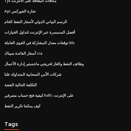
Tjx مكافآت البطاقة على الانترنت
Api تجارة الفوركس
الرسم البياني الدولي لأسعار النفط الخام
أفضل السمسرة عبر الإنترنت لتداول الخيارات
توقعات معدل المشاركة في القوى العاملة bls
أسعار الفائدة سيباك cia
وظائف النفط والغاز لخريجي ماجستير إدارة الأعمال
شركات الأمن السحابية المتداولة علنا
التكلفة الحالية الفضة
كيفية فتح حساب مصرفي hdfc على الإنترنت
كيف يمكننا تكرير النفط
Tags