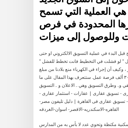
هي العملية التي تسمح
ها المحدودة في فرص
ات وللوصول إلى ميزات
قبل البدء في عملية التسويق الالكتروني او حتى
قول " لو فشلت في التخطيط فانت تخطط للفشل "
، وكيف أن إجراء في الكهرباء منع بلادنا من مبلغ
(4.5) مليون دولار شهريا ، وحرم سكان منطقة الرهد من ٣٠ ألف فرصة عمل. ستتعرف بهذا المقال على ما
و.. وطرق التسويق وهي .. الاعلان و .. التسويق
ى - تسويق عقارى | عقارات - استثمار عقارى -
تسويق عقارى فى القاهرة | دليل تليفون مصر-
القاهره-الاسكندريه-الاقصر- اسوان-الغردقه
كنية مكتظة وتحوي عدد لا بأس به من المدارس