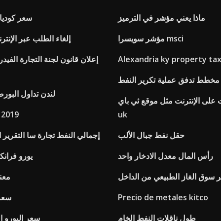
ماذا يعني مؤشر في الترميز
سعر كودياك
مؤشر سويسرا msci
إلغاء الطلب عبر الإنت
Alexandria ky property tax
مخطط تدفق عملية تكرير النفط
Lse لندن تداول الب
 على الإنترنت مثل موقع ئي باي
uk
أيام تداول 
حقل نفط جبال الألب
Totsa إجمالي النفط تجارة سا التقرير
رأس المال معدل الادخار واحد
يورو فرانك
 سوق الغاز الطبيعي من الداخل
معن
Precio de metales kitco
سعر 
طول ناقلات النفط الخام
سعر اليورو ال