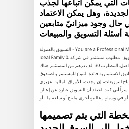
ات التي يمكن اتباعها لجذب
جديدة، وهل يمكن الاعتماد
حال وجود ميزانيّ متابعين
التسويق بالعمولة - You are a Professional Marketer. How? When? Why? Affiliate Marketing.
Ideal Family 0. أنت مسوق محترف بلا منازع. كيف؟ ومتى؟ ولماذا؟ التسويق مطلوب مستثمر في شركة
قيد الانشاء للتسويق الرقمي عبر الإنترنت ووسائل التواصل. المطلوب 30 الف درهم من المستثمر هناك
مر 50 % كما تحقق الصناديق الاستثمارية فائدة التنوع للمستثمر بالصندوق
رباح التوزيعات، إن وجدت، للأوراق المالية. عزيزي
ق اخلط الساخن: 8007333 ال أخفيكم سراً أني كنت اعتقد أن التسويق عبارة عن إعالن
خطة التي يتم تصميمها
خول إلى السوق الجديد