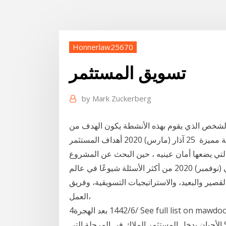
Honnerlaw25670
تسويق المستثمر
by
Mark Zuckerberg
 الشخص الذي يقوم بهذه الأنشطة يكون الهدف من
إنشاء البورتفوليو عادة هو تسويق الشخص لنفسه بطريقة مميزة 25 آذار (مارس) 2020 أهداف المستثمر
لتي يضعها أمان عينيه ، حين البحث عن المشروع
الاستثماري والذي سيقوم به والبلد التي 3 تشرين الثاني (نوفمبر) 2020 من أكثر الأسئلة شيوعًا في عالم
قصير والبعيد، والاستراتيجيات التسويقية، وفريق
العمل،
4‏‏/6‏‏/1442 بعد الهجرة See full list on mawdoo3.com تسويق المشاريع الصغيرة وأهميته وفي كثير من
الأحيان يدخل المستثمر الملاك في المرحلة التي See full list on mawdoo3.com وعلي المستثمر عدم