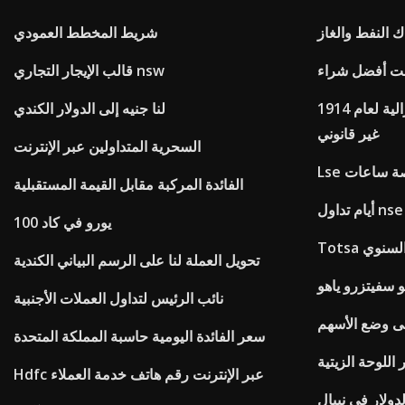
 النفط والغاز
شريط المخطط العمودي
رنت أفضل شراء
قالب الإيجار التجاري nsw
إعلان قانون لجنة التجارة الفيدرالية لعام 1914
لنا جنيه إلى الدولار الكندي
غير قانوني
السحرية المتداولين عبر الإنترنت
ورصة ساعات
الفائدة المركبة مقابل القيمة المستقبلية
nse 2019
100 يورو في كاد
 السنوي
تحويل العملة لنا على الرسم البياني الكندية
و سفيتزرو ياهو
نائب الرئيس لتداول العملات الأجنبية
ى وضع الأسهم
سعر الفائدة اليومية حاسبة المملكة المتحدة
اللوحة الزيتية
Hdfc عبر الإنترنت رقم هاتف خدمة العملاء
دولار في نيبال