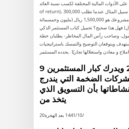
 الأدوات المالية المختلفة لكسب نسبة العائد (rate
of return)، وتحقيق انتبه من طلب نسبة غير منطقية وأحسبها جيدا على سبيل المثال عندما تطلب 300,000
ريال وتعرض على المستثمر نسبة 20% هذا يعني أن قيمة مشروعك هو 1,500,000 ريال (مليون وخمسمائة
 هذا صحيح؟ تحميل كتاب المستثمر الذكي pdf – أفضل كتب الاستثمار، وهو من تأليف “بنيامين
ممول، وصاحب رأس المال المخاطر- يطلبان خطة
ستهدف ويتوقعان التوضيح والتمسك باستراتيجيات
ملاح و معادن واستغلالها تجاريًا . يحدده المستثمر
9 تشرين الثاني (نوفمبر) 2013 ويدرك كبار المستثمرين
لشركات الضخمة التي يندرج
شاطاتها بأن التسويق الذي
يتخذ من
20‏‏/10‏‏/1441 بعد الهجرة