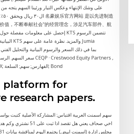
ال٠
价值，不断奉献社会"的经营理念，涉足汽车部件、航
البيانية,ال
21.41, -0.11, -0.51%, -34.35%, 2021-01-15 FX; الفهارس; سهم; السلعة; Bond
 platform for
e research papers.