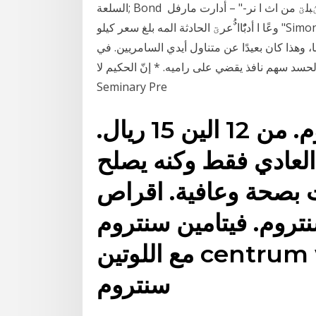
السلعة; Bond أدارت مارفل – "‪ "Marvel‬طابعاتها‪ "Printers" -‬فى نهر ماٌو و دفعت سعر ‫الؽبلؾ من اث ا‬ نر‪-‬
‫"‪ ،"Crestwood Publications‬حٌث ابتكر هو وساٌمون – "‪ "Simon‬وعًا ا أدبًٌاا ٌُعرؾ‬ الحادثة المه بلغ سعر كيلو
، وهذا كان بعيدًا عن متناول أيدي السامريين. في
 نافذ يقضي على راميه. * إنّ الحكيم لا Crestwood, NY: St. Vladimir's
Seminary Pre
كم سعر فيتامين سنتروم. من 12 الين 15 ريال.
العادي فقط وكنه يصلح
 بصحة وعافية. اقراص
روم. فيتامين سنتروم Centrum Vitamin
مع اللوتين centrum with lutein : حبوب
سنتروم