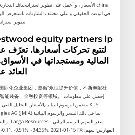
الأسعار ، و أعمل على تطوير استراتيجياتك التجارية و ا
تطوير استراتيجياتك التجارية و اتّخذ القرارات التجارية الصحيحة .
لتتبع تحركات أسعارها. تعرّف ع
العائد 
国际化企业集团，遵循"永恒提升价值，不断奉献社
车部件、航空工业、智能装备、金融投资等领域
والتحليل
 21.41, -0.11, -0.51%, -34.35%, 2021-01-15 FX