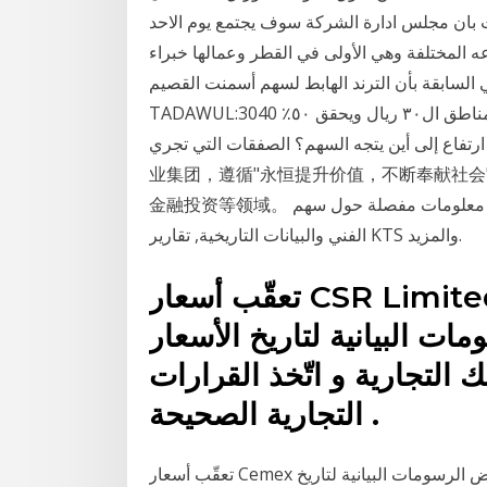
 بان مجلس ادارة الشركة سوف يجتمع يوم الاحد
نت بأنواعه المختلفة وهي اﻷولى في القطر وعمالها خبراء
 السابقة بأن الترند الهابط لسهم أسمنت القصيم
TADAWUL:3040 على وشك الإنتهاء وعكس التيار ورئينا السهم يتجه من مناطق ال٣٠ ريال ويحقق ٥٠٪
ارتفاع إلى أين يتجه السهم؟ الصفقات التي تجري 名豪娱乐官方网站 是以先进制造业为核心的国际化企
业集团，遵循"永恒提升价值，不断奉献社会
金融投资等领域。 إحصل على معلومات مفصلة حول سهم KTS تتضمن الرسوم البيانية,الأسعار, التحليل
الفني والبيانات التاريخية, تقارير KTS والمزيد.
تعقّب أسعار CSR Limited في الوقت الحقيقي و على
 البيانية لتاريخ الأسعار
 التجارية و اتّخذ القرارات
التجارية الصحيحة .
تعقّب أسعار Cemex في الوقت الحقيقي و على مختلف الشارتات ،استعرض الرسومات البيانية لتاريخ