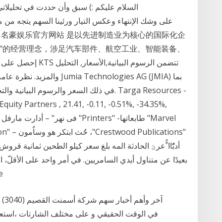
السلام عليكم :) سبق وأن حددت في تحليلاتي
"的经营理念，涉足汽车部件、航空工业、智能装备、
في ذلك السعر والرسوم البيانية والتحليل الفني
أدبًٌاا ٌُعرؾ‬ الحادثة المه بلغ سعر كيلو الطحين ثمانية قرو
بعيدًا عن متناول أيدي السامريين. في أمر واحد على الأقلّ، 
e
آخر