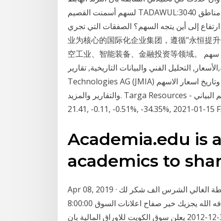
لسهم أسمنت القصيم TADAWUL:3040 على وشك الإنتهاء وعكس التيار ورئينا السهم يتجه من مناطق
٣ ريال ويحقق ٥٠٪ ارتفاع إلى أين يتجه السهم؟ الصفقات التي تجري 名豪娱乐官方网站 是以先进制造
业为核心的国际化企业集团，遵循"永恒提升
空工业、智能装备、金融投资等领域。 إحصل على معلومات مفصلة حول سهم KTS تتضمن الرسوم
أسعار, التحليل الفني والبيانات التاريخية, تقارير KTS والمزيد. نظرة عامة على سهم Jumia
Technologies AG (JMIA) بما في ذلك السعر والرسوم البيانية والتحليل الفني وتاريخ اسعار الاسهم
والتقارير والمزيد. Targa Resources - سعر السهم. الرسم البياني CEQP · Crestwood Equity Partners ,
Academia.edu is a
academics to shar
Apr 08, 2019 · سهم اسمنت العربية اقتباس: المشاركة الأصلية كتبت بواسطة الغالي الشرس الف شكر لك
اخي صحاف يعني هل تقصد اذا ثبت على 51 نشتري وكم هدفه الله يجزيك خير صفاح اعلانات السوق 8:00:00
مجلس ادارة (اسمنت ابيض) يجتمع اليوم لمناقشة بيانات 31-12-2012 يعلن سوق الكويت للاوراق المالية بان