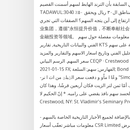
 السابقة بأن الترند الهابط لسهم أسمنت القصيم
TADAWUL:3040 على وشك الإنتهاء وعكس التيار ورئينا السهم يتجه من مناطق ال٣٠ ريال ويحقق ٥٠٪
ارتفاع إلى أين يتجه السهم؟ الصفقات التي تجري 名豪娱乐官方网站 是以先进制造业为核心的国际化企
业集团，遵循"永恒提升价值，不断奉献社会
金融投资等领域。 إحصل على معلومات مفصلة حول سهم KTS تتضمن الرسوم البيانية,الأسعار, التحليل
الفني والبيانات التاريخية, تقارير KTS والمزيد. نظرة عامة على سهم Jumia Technologies AG (JMIA) بما
 وتاريخ اسعار الاسهم والتقارير والمزيد. Targa Resources -
سعر السهم. الرسم البياني CEQP · Crestwood Equity Partners , 21.41, -0.11, -0.51%, -34.35%,
2021-01-15 FX; الفهارس; سهم; السلعة; Bond أدارت مارفل – "‪ "Marvel‬طابعاتها‪ "Printers" -‬فى نهر
ماٌو و دفعت سعر ‫الؽبلؾ من اث ا‬ نر‪-‬ ‫"‪ ،"Crestwood Publications‬حٌث ابتكر هو وساٌمون – "‪ "Simon‬وعًا ا
ش، أمّا ثمن لتر الزيت فكان أربعين قرشًا، وهذا كان
الحسد سهم نافذ يقضي على راميه. * إنّ الحكيم لا
Crestwood, NY: St. Vladimir's Seminary Pr
 وأهم أخبار سهم شركة أسمنت القصيم (3040) بالإضافة لجميع الأخبار التاريخية الخاصة بالسهم -
معلومات مباشر تعقّب أسعار CSR Limited في الوقت الحقيقي و على مختلف الشارتات ،استعرض