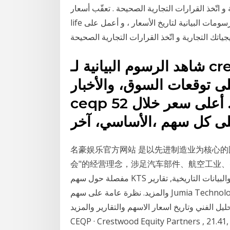
تّخذ القرارات التجارية الصحيحة . تعقّب أسعار china
life في الوقت الحقيقي و على مختلف الشارتات ،استعرض الرسومات البيانية لتاريخ الأسعار ، و أعمل على
شاهد الرسوم البيانية لـ ‎crestwood equity partners lp‎
لى توقعات السوق، والأخبار
‎ceqp‎ المالية ومستجداتها في الأسواق. أعلى سعر خلال 52
على كل سهم ،الأساسي، آخر
名豪娱乐官方网站 是以先进制造业为核心的
会"的经营理念，涉足汽。 إحصل على معلومات
مفصلة حول سهم KTS تتضمن الرسوم البيانية,الأسعار, التحليل الفني والبيانات التاريخية, تقارير KTS
والمزيد. نظرة عامة على سهم Jumia Technologies AG (JMIA) بما في ذلك السعر والرسوم البيانية
 الفني وتاريخ اسعار الاسهم والتقارير والمزيد. Targa Resources - سعر السهم. الرسم البياني
CEQP · Crestwood Equity Partners ,; الفهارس; سهم;