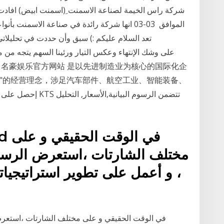
شركة راس الخيمة لصناعة الاسمنت ِ(اسمنت ابيض) افادت
الموافق ‏ 03-03 انها شركة رائدة في صناعة الاسم
تعد السلام عليكم :) سبق وأن حددت في تحليلاتي
"的经营理念，涉足汽车部件、航空工业、智能装备、
مختلف الشارتات ،استعرض الرسومات
، و أعمل على تطوير استراتيجياتك