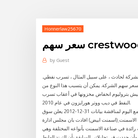
Honnerlaw25670
ر سهم crestwood
by
Guest
لشركة لحادث ، على سبيل المثال ، تسرب نفطي.
سعر سهم الشركة. يمكن أن يتسبب هذا النوع من
يش بتروليوم انخفاض مخزونها في أعقاب تسرب
النفط في ديب ووتر هورايزون في عام 2010.
اعلانات السوق 8:00:00 مجلس ادارة (اسمنت ابيض) يجتمع اليوم لمناقشة بيانات 31-12-2012 يعلن سوق
 الاسمنت ِ(اسمنت ابيض) افادت بان مجلس ادارة
يوم الاحد الموافق ‏ 03-03 انها شركة رائدة في صناعة الاسمنت بأنواعه المختلفة وهي
أن حددت في تحليلاتي السابقة بأن الترند الهابط