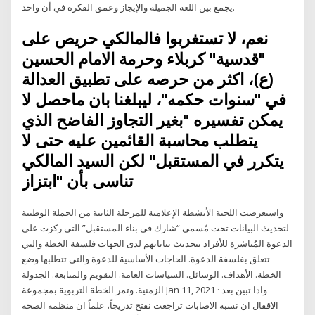
يجمع بين اللغة الجميلة والإيجاز وعمق الفكرة في أن واحد.
نعم، لا تستغربوا فالمالكي حريص على
"قدسية" كربلاء وحرمة الامام الحسين
(ع)، اكثر من حرصه على تطبيق العدالة
في "سنوات حكمه"، ليبلغنا بان ماحصل لا
يمكن تفسيره "بغير التجاوز الفاضح الذي
يتطلب محاسبة القائمين عليه حتى لا
يتكرر في المستقبل" لكن السيد المالكي
تناسى بأن "ابتزاز
واستعرضت اللجنة الأنشطة الإعلامية للمرحلة الثانية من الحملة الوطنية
لتحديث البيانات تحت مُسمى “شارك في بناء المستقبل” التي ركزت على
الدعوة المُباشرة للأفراد بتحديث بياناتهم لدى الجهات فلسفة الخطة والتي
تتعلق بفلسفة الدعوة. الحاجات الأساسية للدعوة والتي تتطلبها وضع
الخطة. الأهداف. الوسائل. السياسات العامة. التقويم والمتابعة. الجدولة
الزمنية. وتمر الخطة التربوية بمجموعة Jan 11, 2021 · واذا تبين بعد
الاقفال ان نسبة الاصابات تراجعت نفتح تدريجاً، علماً ان منظمة الصحة