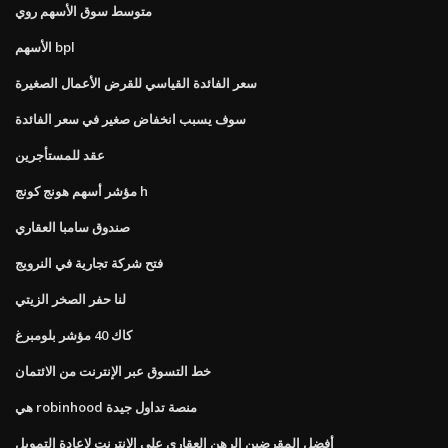
متوسط ​​سوق الأسهم روي
الأسهم bpl
سعر الفائدة القياسي للقرض الأعمال الصغيرة
سوف يسبب انخفاض صغير في سعر الفائدة
عقد للمستأجرين
مؤشر أسهم هونج كونج h
صندوق سامبا العقاري
فتح شركة تجارية في النرويج
لنا حفر الصخر الزيتي
كاك 40 مؤشر بلومبرغ
خط التسوق عبر الإنترنت من الائتمان
هي robinhood منصة تداول جيدة
أفضل المقرضين الرهن العقاري على الانترنت لإعادة التمويل