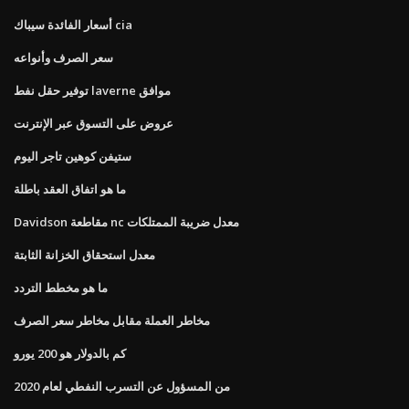
أسعار الفائدة سيباك cia
سعر الصرف وأنواعه
توفير حقل نفط laverne موافق
عروض على التسوق عبر الإنترنت
ستيفن كوهين تاجر اليوم
ما هو اتفاق العقد باطلة
Davidson مقاطعة nc معدل ضريبة الممتلكات
معدل استحقاق الخزانة الثابتة
ما هو مخطط التردد
مخاطر العملة مقابل مخاطر سعر الصرف
كم بالدولار هو 200 يورو
من المسؤول عن التسرب النفطي لعام 2020