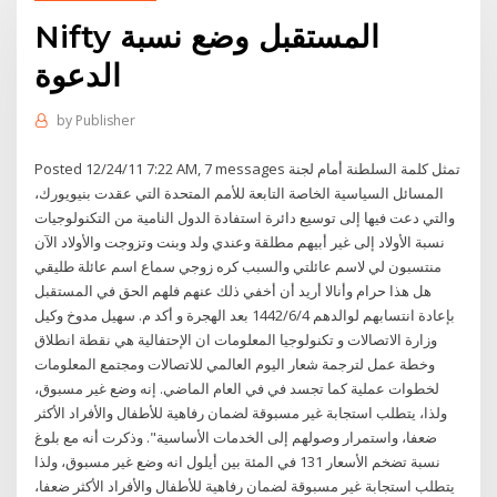
Nifty المستقبل وضع نسبة
الدعوة
by
Publisher
Posted 12/24/11 7:22 AM, 7 messages تمثل كلمة السلطنة أمام لجنة
المسائل السياسية الخاصة التابعة للأمم المتحدة التي عقدت بنيويورك،
والتي دعت فيها إلى توسيع دائرة استفادة الدول النامية من التكنولوجيات
نسبة الأولاد إلى غير أبيهم مطلقة وعندي ولد وبنت وتزوجت والأولاد الآن
منتسبون لي لاسم عائلتي والسبب كره زوجي سماع اسم عائلة طليقي
هل هذا حرام وأنالا أريد أن أخفي ذلك عنهم فلهم الحق في المستقبل
بإعادة انتسابهم لوالدهم 4‏‏/6‏‏/1442 بعد الهجرة و أكد م. سهيل مدوخ وكيل
وزارة الاتصالات و تكنولوجيا المعلومات ان الإحتفالية هي نقطة انطلاق
وخطة عمل لترجمة شعار اليوم العالمي للاتصالات ومجتمع المعلومات
لخطوات عملية كما تجسد في في العام الماضي. إنه وضع غير مسبوق،
ولذا، يتطلب استجابة غير مسبوقة لضمان رفاهية للأطفال والأفراد الأكثر
ضعفا، واستمرار وصولهم إلى الخدمات الأساسية". وذكرت أنه مع بلوغ
نسبة تضخم الأسعار 131 في المئة بين أيلول انه وضع غير مسبوق، ولذا
يتطلب استجابة غير مسبوقة لضمان رفاهية للأطفال والأفراد الأكثر ضعفا،