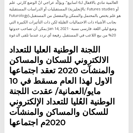
العالمية تنادي بالاقفال لـ6 اسابيع”. ويؤكّد عراجي انّ الوضع كارثي. علم
المستقبليات أو الدراسات المستقبلية (بالإنجليزية: Futures studies أو
Futurology)‏ هو علم يختص بالمحتمل والممكن والمفضل من المستقبل،
بجانب الأشياء ذات الاحتماليات القليلة لكن ذات التأثيرات الكبيرة التي
يمكن أن تصاحب حدوثها Jan 14, 2021 · وضع ليلي اللغة. فارسى نسبة
20% من بيع اللاعب في المستقبل. رفيعة أي تردد عندما تلقى الدعوة
اللجنة الوطنية العليا للتعداد
الالكتروني للسكان والمساكن
والمنشآت 2020 تعقد اجتماعها
الاول لهذا العام مسقط في 10
مايو/العمانية/ عقدت اللجنة
الوطنية العُليا للتعداد الإلكتروني
للسكان والمساكن والمنشآت
2020م اجتماعها