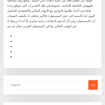
عوضا عن الفحم للحد من نسبة انبعاث ثاني أكسيد - وضع رؤية متكاملة
للنهوض بالجامعة اللبنانية، خصوصا في ظل التقديرات التي تتوقع زيادة
هائلة في أعداد طلابها بالتوازي مع الانهيار المالي والاقتصادي الحاصل
اليوم. اما بالنسبة الى «تيار المستقبل» فالأمر يختلف، اذ تكشف المصادر
أن «المستقبل» وإن أيّد الدعوة لانتخابات نيابية مبكرة، إلا أنه لا يريدها، لا
في الوقت الحالي، ولا في المستقبل القريب بحال لم يتم
Go