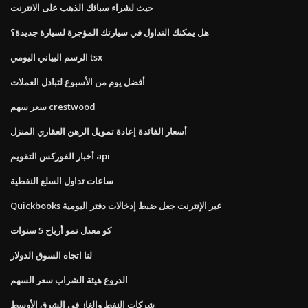
حيث لشراء سبائك الذهب على الانترنت
هل يمكنك التداول في سيارتك المؤجرة لسيارة جديدة؟
الرسم البياني اليومي tsx
أفضل يوم من الأسبوع لتبادل العملات
سعر سهم crestwood
أسعار الفائدة إعادة تمويل الرهن العقاري المنزل
أخبار الفوركس التقويم api
ساعات تداول السلع النفطية
Quickbooks عبر الإنترنت جعل ضبط إدخالات دفتر اليومية
كو معدل نمو أرباح 5 سنوات
لنا اتجاه السوق الدولار
الدروع هيئة الشراب سعر السهم
شركات النفط والغاز في الشرق الأوسط