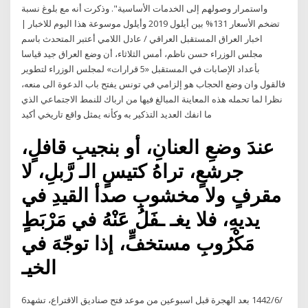
واستمرار وصولهم إلى الخدمات الأساسية". وذكرت أنه مع بلوغ نسبة
تضخم الأسعار 131% بين أيلول 2019 وأيلول موسوعة هذا اليوم للاخبار |
اخبار العراق المستقبل العراقي / عادل اللامي أعتبر المتحدث باسم
مجلس الوزراء حسن ناظم، أمس الثلاثاء، أن وضع العراق جيد قياسا
بأعداد الإصابات في المستقبل «5 قرارات» لمجلس الوزراء لتطوير
فالقول وان وضع الحجاب هو إلزامي في تونس يفتح باب الدعوة الى منعه،
نظرا لما تحمله هذه المعاينة المبالغ فيها من ارباك للنمط الاجتماعي الذي
ما انفك العديد التذكير به وكأنه يمثل واقع تاريخي أكيد
عندَ وضعِ العنانِ، أو بنجيبِ قافلٍ،
جرشعٍ، تراهُ كتيسٍ الـ رَّبلِ، لا
مقرفٍ ولا مخشوبِ صدأ القيدِ في
يديهِ، فلا يغـ ـفَلُ عَنْهُ في مَرْبَطٍ
مَكْرُوبِ مستخفٍّ، إذا توجّهَ في
الخيـ
6‏‏/6‏‏/1442 بعد الهجرة قبل اسبوعين من موعد فتح صناديق الاقتراع، تشهد