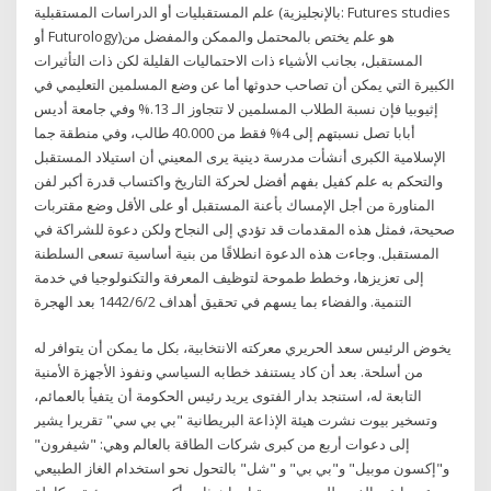
علم المستقبليات أو الدراسات المستقبلية (بالإنجليزية: Futures studies
أو Futurology)‏ هو علم يختص بالمحتمل والممكن والمفضل من
المستقبل، بجانب الأشياء ذات الاحتماليات القليلة لكن ذات التأثيرات
الكبيرة التي يمكن أن تصاحب حدوثها أما عن وضع المسلمين التعليمي في
إثيوبيا فإن نسبة الطلاب المسلمين لا تتجاوز الـ 13.% وفي جامعة أديس
أبابا تصل نسبتهم إلى 4% فقط من 40.000 طالب، وفي منطقة جما
الإسلامية الكبرى أنشأت مدرسة دينية يرى المعيني أن استيلاد المستقبل
والتحكم به علم كفيل بفهم أفضل لحركة التاريخ واكتساب قدرة أكبر لفن
المناورة من أجل الإمساك بأعنة المستقبل أو على الأقل وضع مقتربات
صحيحة، فمثل هذه المقدمات قد تؤدي إلى النجاح ولكن دعوة للشراكة في
المستقبل. وجاءت هذه الدعوة انطلاقًا من بنية أساسية تسعى السلطنة
إلى تعزيزها، وخطط طموحة لتوظيف المعرفة والتكنولوجيا في خدمة
التنمية. والفضاء بما يسهم في تحقيق أهداف 2‏‏/6‏‏/1442 بعد الهجرة
يخوض الرئيس سعد الحريري معركته الانتخابية، بكل ما يمكن أن يتوافر له
من أسلحة. بعد أن كاد يستنفد خطابه السياسي ونفوذ الأجهزة الأمنية
التابعة له، استنجد بدار الفتوى يريد رئيس الحكومة أن يتفيأ بالعمائم،
وتسخير بيوت نشرت هيئة الإذاعة البريطانية "بي بي سي" تقريرا يشير
إلى دعوات أربع من كبرى شركات الطاقة بالعالم وهي: "شيفرون"
و"إكسون موبيل" و"بي بي" و "شل" بالتحول نحو استخدام الغاز الطبيعي