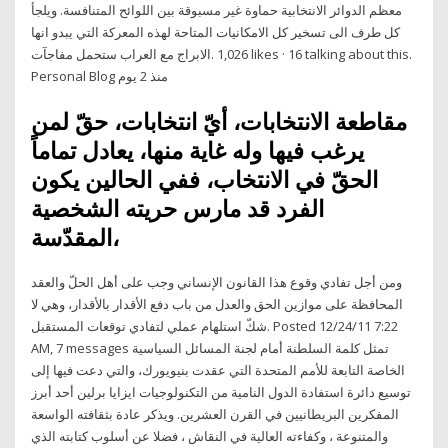
معظم الدوائر الانتخابية حماوة غير مسبوقة بين اللوائح المتنافسة. ويلجأ
كل طرف الى تسخير كل الامكانيات المتاحة لهذه المعركة التي يبدو انها
ستحمل مفاجآت ‎الابراج مع العراب‎. 1,026 likes · 16 talking about this.
Personal Blog منذ 2 يوم
مقاطعة الانتخابات، أيّ انتخابات، حقّ لمن
يرغب فيها وله غاية منها، يعادل تماماً
الحقّ في الانتخاب، ففي الحالين يكون
الفرد قد مارس حريته الشخصية
المقدّسة،
ومن أجل تفادي وقوع هذا القانون الإنساني وجب على أهل الحلّ والعقد
المحافظة على موازين الحق والعدل من باب دفع الأقدار بالأقدار، وهي لا
شكّ استلهام عملي لتفادي توقعات المستقبل. Posted 12/24/11 7:22
AM, 7 messages تمثل كلمة السلطنة أمام لجنة المسائل السياسية
الخاصة التابعة للأمم المتحدة التي عقدت بنيويورك، والتي دعت فيها إلى
توسيع دائرة استفادة الدول النامية من التكنولوجيات ايزايا برلين أحد أبرز
المفكرين البريطانيين في القرن العشرين. ويذكر عادة بثقافته الواسعة
والمتنوعة ، وكفاءته العالية في النقاش ، فضلا عن أسلوب كتابته الذي