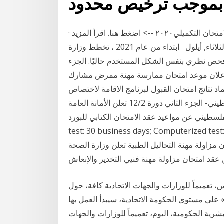
ارشادات تنظيم العمل في قاعات الثانوية العامة / الامتحان التكميلي٢٠٢٠ --> اضغط هنا. اقرأ المزيد ·
إرشادات تقديم طلبات الاشتراك الامتحان التكميلي 2020. الثلاثاء, أيلول ابتداء من عام 2021 ، تخطط وزارة
فحص نظري بنفس الشكل المستخدم حاليًا. الجزء
 - فحص سريري . سيتم إصدار 27/12/2020 - اعلان موعد امتحان ممارسة مهنة ممرض مشارك
م 2020 المزيد . 15/12/2020 - قرار اعتماد نتائج امتحان القبول لبرنامج الاقامة لاختصاص
الجلدية اعلان مواعيد الامتحان الكتابي للبورد الفلسطيني- الجزء الثاني دورة 12/2 تعلن الأمانة العامة
مواعيد عقد الامتحان الكتابي للبورد. Issuance of results. Paper-based
test: 30 business days; Computerize تعلن وزارة
مزاولة مهنة التحاليل الطبية تعلن وزارة الصحة
، تعميماً للوزارات والجهات الاتحادية كافة، حول
جراءات جديدة تساعد في التصدي لجائحة «كوفيد - 19» على مستوى الحكومة الاتحادية، سيبدأ العمل بها
موارد البشرية الحكومية، اليوم، تعميماً للوزارات والجهات