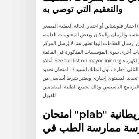
والتعقيم التي توصي به
اختبار فلوشتاين أو اختبار الحالة العقلية المصغر (mmse ) هو اختبار الحالة العقلية للمسنين يتألف من هذه
فسه والزمان والمكان وبعض المعلومات العامة،
سال العلامات إليها تظهر هنا. لا يُرسل المركز
سات أخرى سوى المؤسسات المذكورة في القائمة
أعلاه. See full list on mayoclinic.org عقد إنشاء وتنفيذ فيلا عظم بالمواد شاملا تأسيس السباكة والكهرباء
م هذا العقد بتاريخ / / 14هـ على النحو التالي :-طرف أول المالك السيد / .. امتحان تحديد
ن تحديد المستوى إجباري ويعتبر شرط أساسي من
لبرنامج التأسيسي وذلك لجميع الطلبة المتقدمين
للقبول
امتحان "plab" هو امتحان المعادلة البريطانية
ارسة ممارسة الطب في