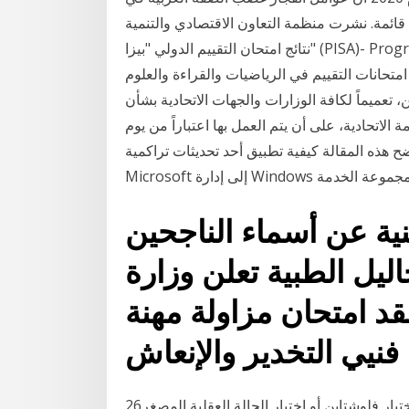
رت منظمة التعاون الاقتصادي والتنمية (OECD)، الأسبوع الفائت،
نتائج امتحان التقييم الدولي "بيزا" (PISA)- Program for International Student Assessment- والتي
التقييم في الرياضيات والقراءة والعلوم Jan 18, 2021 ·
ن، تعميماً لكافة الوزارات والجهات الاتحادية بشأن
لاتحادية، على أن يتم العمل بها اعتباراً من يوم
قالة كيفية تطبيق أحد تحديثات تراكمية R2 2007 إدارة عمليات مركز النظام ل
ية عن أسماء الناجحين
ليل الطبية تعلن وزارة
د امتحان مزاولة مهنة
فنيي التخدير والإنعاش
26‏‏/5‏‏/1442 بعد الهجرة اختبار فلوشتاين أو اختبار الحالة العقلية المصغر (mmse ) هو اختبار الحالة العقلية