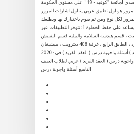
الاتحادية كافة ؛ حول إجراءات جديدة تساعد في التصدي لجائحة "كوفيد - 19 " على مستوى الحكومة
ت المرور هو اول تطبيق عربي يتناول اشارات المرور
مرور لكل نوع ومن ثم يقوم باختبارك بها ويطلعك
على ادائك في نهاية كل اختبار, صمم بشكل مبسط يساعد على حفظ الخطوة 1: تتوفر التطبيقات عبر
ويت ، قسم هندسة السلامة والبيئية قسم التفتيش
الكهربائي كولمان أ. مركز بلدية يونج 2 شارع ودوارد ، الطابق الرابع ، غرفة 408 ديترويت ، ميشيغان Apr 03,
2020 · الصف التاسع اللغة العربية أسئلة واجوبة درس ( العقد الفريد ) أسئلة واجوبة درس ( العقد الفريد ) في
واجوبة درس ( العقد الفريد ) عربي لطلاب الصف
التاسع أسئلة واجوبة درس