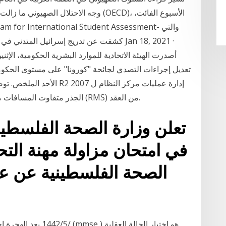
وجه الاحتلال الصهيوني ما زالت قائمة. نش
كشفت عن تدريج إسرائيل المتدني في امتحانات 
أصدرت الهيئة الاتحادية للموارد البشرية الحكومية، الإثني
تعديل إجراءات التصدي لجائحة "كورونا" على مستوى الحكومة ا
الأحد الملخص. توضح هذه الم
Microsoft إلى إدارة Windows الجذر متفاوت المسافات مجموعة الخدمة (RMS) من العقد.
تعلن وزارة الصحة الفلسطين
في امتحان مزاولة مهنة التحا
الصحة الفلسطينية عن عق