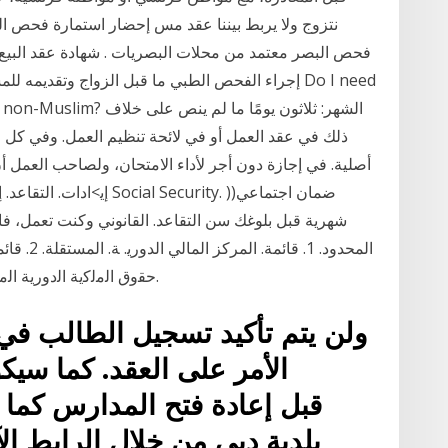
نتزوج ولا يربط بيننا عقد مس إحضار استمارة فحص ا
فحص البصر معتمد من محلات البصريات . شهادة عقد البيع
إجراء الفحص الطبي ما قبل الزواج وتقديمه للمسؤو
l test If I'm non-Muslim
ذلك في عقد العمل أو في لائحة تنظيم العمل. وفي كل 
أصلية. في إجازة دون أجر لأداء الامتحان، ولصاحب العمل أ
ﺣﻘوق اﻟﻣﻟﮐﯾﺔ اﻟدورﯾﺔ اﻟﻣﺳﺗﻘﻟﺔ ﻭﻗﺪ ﺃﺗﻔﻖ ﺟﻤﻴﻊ ﺃﻁﺮﺍﻑ ﺍﻟﻌﻘﺪ ﺍﻟﻤﺘﻤﺜﻠﺔ. ﻓﻲ.
ولن يتم تأكيد تسجيل الطالب في 
الأمر على العقد. كما سيك
بلدية دبي من خلال الرابط ا