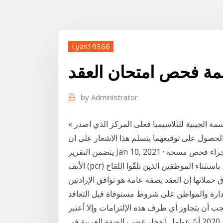
Lyas19366
مة فحص امتحان العقد
by
Administrator
« اذا تبين نتيجة للفحص الطبي ان كلا طرفي العقد يحملان السمة الجينية للثلاسيميا فعلى المركز الذي اصدر
الحصول على توقيعهما بتسلم هذا الاشعار على ان
يتضمن التقرير Jan 10, 2021 · ألزمت جهات عمل حكومية وخاصة موظفيها بضرورة إجراء فحص مسحة
الأنف (pcr) للكشف عن الإصابة بفيروس «كورونا»، مرتين شهرياً، باستثناء الموظفين الذين تلقّوا اللقاح
حملاتها إن العقد بصفة عامة هو توافق الإرادتين
لإدارة والمواطن على شروط مستوفاة قبل التعاقد
يجب أن يتجاوز أي طرف هذه الإلتزامات وإلا أعتبر
تشير قراءة السلوك الصهيوني في الضفة الغربية في العام 2020 أنّ عوامل انفجار غضب الضفة الغربية في