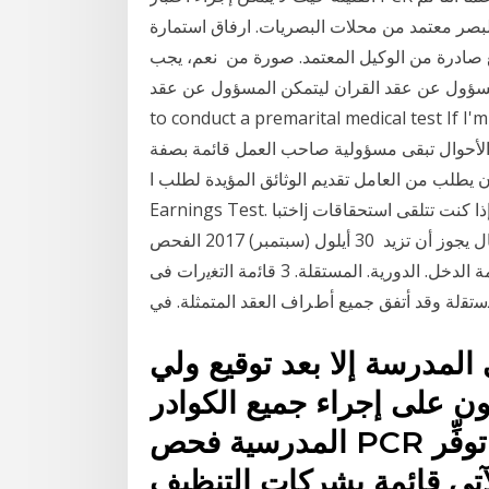
لبصر معتمد من محلات البصريات. ارفاق استمارة
 صادرة من الوكيل المعتمد. صورة من نعم، يجب
ل عن عقد القران ليتمكن المسؤول عن عقد Do I need
to conduct a premarital medica? الشهر: ثلاثون يومًا ما لم ينص على خلاف
الأحوال تبقى مسؤولية صاحب العمل قائمة بصفة
ن يطلب من العامل تقديم الوثائق المؤيدة لطلب ا
Earnings Test. اﺧﺘﺒﺎj إﻳ>ادات. اﻟﺘﻘﺎﻋﺪ. إذا كنت تتلقى استحقاقات Social Security. )ضمان اجتماعي(
شهرية قبل بلوغك سن التقاعد. القانوني وكنت تعمل، فال يجوز أن تزيد 30 أيلول (سبتمبر) 2017 ﺍﻟﻔﺤﺺ
ﺍﻟﻤﺤﺪﻭﺩ. 1. ﻗﺎﺋﻤﺔ. ﺍﻟﻤﺮﻛﺰ ﺍﻟﻤﺎﻟﻲ ﺍﻟﺪﻭﺭﻳ. ﺔ. ﺍﻟﻤﺴﺘﻘﻠﺔ. 2. ﻗﺎﺋﻤﺔ ﺍﻟﺪﺧﻞ. ﺍﻟﺪﻭﺭﻳﺔ. ﺍﻟﻤﺴﺘﻘﻠﺔ. 3 ﻗﺎﺋﻣﺔ اﻟﺗﻐﯾرات ﻓﯽ
المدرسة إلا بعد توقيع ولي
ون على إجراء جميع الكوادر
المدرسية فحص PCR قبل إعادة فتح المدارس كما توفِّر
لآتي قائمة بشركات التنظيف