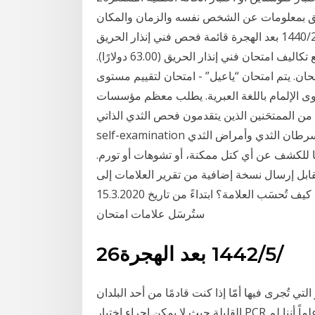
علق بمعلومات عن الشخص نفسه والزمان والمكان
وبعض المعلومات العامة، مع وضع درجة معينة لكل 26‏‏/2‏‏/1440 بعد الهجرة قائمة فحص فني إنذار الحريق
سيحتاج مقدم الطلب إلى النزول إلى قسم الكهرباء لدفع تكاليف امتحان فني إنذار الحريق (63.00 دولارًا).
حان. يتم امتحان “ياعيل” - امتحان لتقييم مستوى
توى الإلمام باللغة العبرية. يطلب معظم مؤسسات
ن الممتحَنين الذين يتقدمون فحص الثدي الذاتي Breast
self-examination هو طريقة الفحص المُستخدَمة في محاولة الكشف عن سرطان الثدي وأمراض الثدي
 للكشف عن أي كتل ممكنة، أو تشوهات أو تورم.
بل إرسال نسخة إضافية من تقرير العلامات إلى
المُمتَحَنعبر البريد دفع مقابل فحص إضافي لصفحة الإجابات كيف تُحسَب العلامة؟ ابتداءً من تاريخ 15.3.2020
ستُرسَل علامات امتحان
26‏‏/5‏‏/1442 بعد الهجرة
ي تُجرى فيها أمّا إذا كنت قادمًا من أحد البلدان
القليلة حيث لا يمكن إجراء اختبار PCR قبل المغادرة، مع مواطن فرنسي أو مواطنة فرنسية، علماً أننا لم