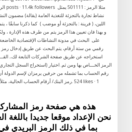
نشاط تجارة بالتجزئة للتغذية العامة (بقالة) مضمون النشاط
اللين، ( فرينة : بالتجزئة أو موضب ) كما ذكرنا سابقًا ،
على البحث في مدونة النشاطات الإقتصادية الخاضعة
رقمي من ستة أرقام، يتم البحث عن طريق إدخال رمز ال
اﺳﺘﺨﺮاﺟﻪ ﻋﻦ ﻃﺮﻳﻖ ﺻﻔﺤﺔ اﻟﺸﺮﻛﺎت اﻟﺘﺎﺑﻌﺔ ﻟﻚ،. اﻟﻘـــﺮ
اﻟﺮﻣﺰ اﻟﺨـــﺎص ﺑﻬﺎ وﻣﻦ ﺛﻢ. اﺧﺘﻴﺎر (اﺳﺘﺨﺮاج اﻟﺴﺠﻞ اﻟﺘﺠﺎري 
رقم الحساب بما تشمله من حرفين يرمزان لإسم الدولة أن 
رمز البنك/ أرقام الحساب الحالية، مثلاً:. شرك
هذه هي صفحة رمز المشاركة 
نحن الإعداد موقعا جديدا باللغة ال