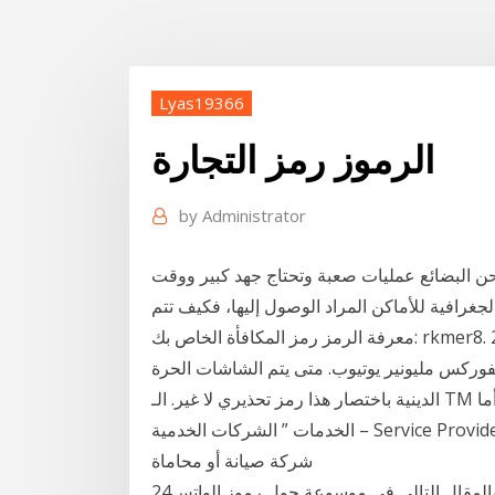
Lyas19366
الرموز رمز التجارة
by
Administrator
وشحن البضائع عمليات صعبة وتحتاج جهد كبير ووقت
جغرافية للأماكن المراد الوصول إليها، فكيف تتم
معرفة الرمز رمز المكافأة الخاص بك: rkmer8. 25 يدور الحرة على الله من فتحة. لعبة الرموز التعبيرية
لفوركس مليونير يوتيوب. متى يتم الشاشات الحرة
الدينية باختصار هذا رمز تحذيري لا غير. الـ TM رمز خاص بالمنتجات والسلع، يعني للأغراض الملموسة. أما
الخدمات ” الشركات الخدمية – Service Providers ” يحطو جنب اسمهم SM اختصار” Service Mark ” مثل
شركة صيانة أو محاماة
24‏‏/4‏‏/1442 بعد الهجرة 16‏‏/6‏‏/1433 بعد الهجرة تعرفوا معنا بالمقال التالي في موسوعة حول رموز الواتس