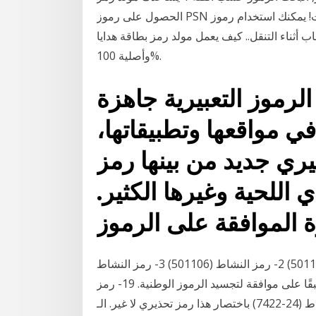
الحصول على رموز PSN مجانية على الإنترنت! يمكنك استخدام رموز PSN هذه للاستفادة منها في شراء
أثناء التنقل.. كيف يعمل مولد رمز بطاقة هدايا PSN ؟. تعد رموز PSN التي ننتجها فريدة من نوعها
وأصلية 100%.
لرموز التعبيرية جاهزة
ي مواقعها وتطبيقاتها،
ة 56 رمز تعبيري جديد من بينها رمز
 اللحية وغيرها الكثير.
 الموافقة على الرموز
رمز النشاط في السجل التجاري; 1- رمز النشاط (501111) 2- رمز النشاط (501106) 3- رمز النشاط
(501110) المرتبطة بالعقيدة، كما يشترط الحصول مسبقًا على موافقة لتجسيد الرموز الوطنية. 19- رمز
النشاط (24-7422) باختصار هذا رمز تحذيري لا غير. الـTM رمز خاص بالمنتجات والسلع، يعني حق الأغراض