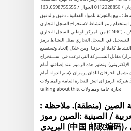
الريان / 0112228850 الجوال / 0598755555. 163 posts · 11.4k followers مثلا الرمز : 501111 يمثل
 : ـ بيع بالتجزئة للمواد الغذائية ـ دقيق والدقيق
 يتم استخدام رمز النشاط لاستخراج السجل التجاري
من المركز الوطني للسجل التجاري (CNRC) ، و بهذا فان تعيين هذا الرمز يتم من طرف هذه الإدارة ، ولكن
 للتسجيل في السجل التجاري يمثل النشاط برمز
نشاط كاملا او جزئيا وﻣﻦ ﺧﻼل (اﺗﺨﺎذ وﺗﺴﺘﻄﻴﻊ
ار) ﻣﻘﺎﺑﻞ اﻟﺸـــﺮﻛﺔ اﻟﺘﻲ ﺗﺮﻏﺐ ﻓﻲ اﺳـــﺘﺨﺮاج
اﻹﻟﻜﺘﺮوﻧﻲ). وتظهر هذه الرموز عند إضافتها أمام
تشمل الحرفان اللذان يرمزان لإسم الدولة أمام
ة الرمز اى اتش للتجارة العامة والمقاولات‎. 524 likes · 1
الصين (منطقة). ملاحظة :
عربية / الصينية :الصين رموز
البريدي (中国 邮政编码)، بما في ذلك الرمز البريدي في