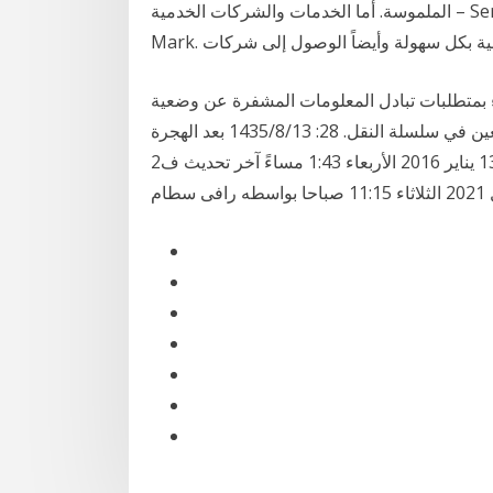
الملموسة. أما الخدمات والشركات الخدمية – Service Providers يحطون يم اسمهم SM اختصار Service
ونية بكل سهولة وأيضاً الوصول إلى شركات
اء بمتطلبات تبادل المعلومات المشفرة عن وضعية
الشحنات والسلع أو وسائل النقل في وقت معين أو مكان معين في سلسلة النقل. 28: 13‏‏/8‏‏/1435 بعد الهجرة
رموز الماسونية , معاني الرموز الماسونية واصلها التاريخي 13 يناير 2016 الأربعاء 1:43 مساءً آخر تحديث ف2
رافى سطام