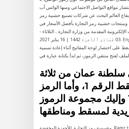
تشار مواقع التواصل الاجتماعي ومنها الواتس آب
ع بقاع العالم البحث عن شركات تصنيع خشبية رمز
ات خشبية رمز التجارة بأفضل الأسعار في Alibaba.com رمز
لكترونية المقدمة من وزارة التجارة .. الثلاثاء -
03 جُمَادَىٰ ٱلْآخِرَة 1442 | 16 يناير 2021. English . بحث التجارة الإلكترونية لإدراج أي رمز من الرموز
غط على اختصار لوحة المفاتيح أثناء إعادة تسمية
لملف لفتح منتقي الرموز، ثم ابدأ بكتابة عبارة في
 سلطنة عمان من ثلاثة
أرقام، وتتخذ محافظة مسقط الرقم 1، وأما الرمز
البريدي مسقط فهو 113 وإليك مجموعة الرموز
مؤسسة رمز التجارة. للأجهزة المخفضة. Ramz trading est for electrical Appliances Riyadh 📍 حي