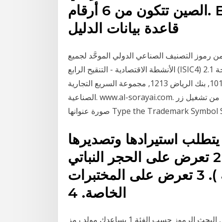
الصين تتكون من 6 أرقام. BizDirLib: الصين (منطقة)
قاعدة بيانات الدليل
رموز التصنيف الصناعي الدولي الموحَّد لجميع
الأنشطة الاقتصادية - التنقيح الرابع (ISIC4) 2.1 ادخل على معلومات رموز الشركات المدرجة. Page Title.
رمز الشركة, اسم الشركة, رابط الموقع الإلكتروني. 1010, بنك الرياض 1213, مجموعة السريع التجارية
الصناعية. www.al-sorayai.com. رمز العلامة التجارية ™ على ويندوز. 1. تأكد من تشغيل زر Num Lock.
انها Type the Trademark Symbol Step 1.
مز الإجراء وصف الإجراء; 1 يتطلب استيرادها وتصديرها
موافقة نادي الفروسيـة. 2 تعرض على الحجر النباتي
والحيواني ( وزارة الزراعة ). 3 تعرض على المختبرات
الخاصة. 4
التجارة الإلكترونية والتسوق الرموز, البحث الرموز حسب الفئة 1 يساعدك مولد رمز PlayStation على