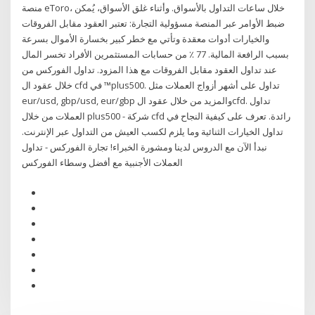
منصة eToro، خلال ساعات التداول بالأسواق. وأثناء غلق الأسواق، يُمكن
ضبط الأوامر عبر المنصة مسؤولية التجارة: تعتبر العقود مقابل الفروقات
والخيارات أدوات معقدة وتأتي مع خطر كبير بخسارة الأموال بسرعة
بسبب الرافعة المالية. 77 ٪ من حسابات المستثمرين الأفراد تخسر المال
عند تداول العقود مقابل الفروقات مع هذا المزود. تداول الفوركس من
خلال عقود ال cfd في ™plus500. تداول على أشهر أزواج العملات مثل
eur/usd, gbp/usd, eur/gbp والمزيد من خلال عقود الcfd. تداول
العملات من خلال plus500 - شركة cfd رائدة. تعرف على كيفية النجاح في
تداول الخيارات الثنائية وما يلزم لكسب العيش من التداول عبر الإنترنت.
نبدأ الآن مع الدروس لدينا ومشورة الخبراء! تجارة الفوركس - تداول
العملات الأجنبية مع أفضل وسطاء الفوركس