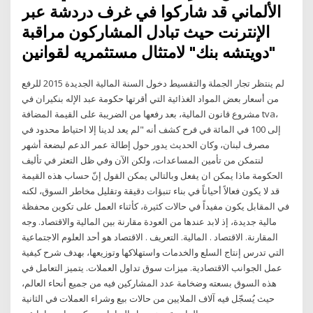
الألماني قد شاركوا في غرف دردشة عبر
الإنترنت حيث تبادل المشاركون مراقبة
"دويتشه بنك" لامتثال مستثمريه لقوانين
لم ينتظر تجار الجملة والتقسيط دخول السنة المالية الجديدة 2015 للرفع
من أسعار بعض المواد الغذائية التي أقرتها حكومة عبد الإله بنكيران في
مشروع قانون المالية، بعد رفعها من الضريبة على القيمة المضافة tva،
إلى 100 في المائة في فرح كشف أنه "لم يعد لدينا إلا احتياط محدود في
مصرف لبنان، وكان الحديث يدور حول إطالة عمر الدعم لبضعة أشهر
لنتمكن من تأمين المساعدات، ولكن الآن وفي ظل التعثر في تأليف
الحكومة ماذا يمكن ان يفعل وبالتالي يمكن القول إنّ حساب هذه القيمة
قد لا يكون فعالاً أحياناً في بناء تنبؤات دقيقة وتقليل مخاطر السوق، لكنه
في المقابل يكون مفيداً في حالات كثيرة، كأثناء العمل على تكوين محفظة
مالية جديدة، إذ لابد عندها من العودة مقارنة بين المالية والاقتصاد. وجه
المقارنة. الاقتصاد . المالية. التعريف . الاقتصاد هو أحد العلوم الاجتماعية
التي تدرس إنتاج السلع والخدمات واستهلاكها وتوزيعها، بهدف شرح كيفية
عمل الجوانب الاقتصادية. ميزات سوق تداول العملات. يتميز التعامل في
هذه السوق بسعته وضخامة عدد المشاركين فيه من جميع أنحاء العالم،
حيث يُسجّل فيه آلاف الملايين من حالات بيع وشراء العملات في الثانية