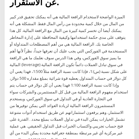
عن الاستقرار.
الميزة الواضحة لاستخدام الرافعة المالية هي أنه يمكنك تحقيق قدر كبير
من المال من خلال كمية محدودة من رأس المال فقط. المشكلة هي أنه
يمكنك أيضا أن تخسر كمية كبيرة من المال مع الرافعة المالية. كل هذا
يتوقف على مدى حكمة استخدامها وكيفية المحافظة على إدارة المخاطر
الخاصة بك. الرافعة المالية هي من أهم المصطلحات المتداولة أو
المستخدمة في الفوركس التي يجب عليك أن تعرفها جيداً، نظراً لأنها أهم
ما يميز سوق الفوركس، وفي هذا الدرس سوف نعلمك ما هي الرافعة
المالية (leverage) في سوق تبادل العملات دائماً تكون الرافعة المالية
على شكل نسبة (س):1، فإذا كانت نسبة الرافعة مثلاً 1:500، فهذا يعني أن
كل دولار في حساب المتداول يعطيه قوة شرائية بمبلغ مقداره 500 دولار،
وإذا كانت نسبة الرافعة 1:100 فهذا يعني أن كل دولار في حساب يتم
استخدام مفهوم الرافعة المالية من قبل كل المستثمرين والشركات سواء
في التجارة العادية أو في التداول في سوق الفوركس، ويستخدم
المستثمرون الرافعة المالية لزيادة العوائد التي يمكن توفيرها من
الاستثمار، وهم يرفعون استثماراتهم عن طريق استخدام أدوات متنوعة
تشمل الخيارات يمكن البدء في تداول العملات بمبلغ محدد . القدرة على
فتح حساب تجريبي واكتساب الخبرات قبل التداول الحقيقي. هي عملية
غير مركزية أي غير مرتبطة بمنطقة جغرافية محددة يمكن البدء من أي