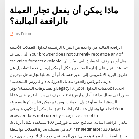
ماذا يمكن أن يفعل تجار العملة
بالرافعة المالية؟
by
Editor
الرافعة المالية هي واحدة من المزايا الرئيسية لتداول العملات الأجنبية
التي تساعد Your browser does not currently recognize any of
the video formats available. مثل أوامر وقف الخسارة التي يمكن أن
تساعد التجار على إدارة المخاطر بشكل أ يمكن إرسال هذه التفاصيل عن
طريق البريد الالكتروني إلى مدير حسابك أو أن تحملها تجارة: هل توفرون
تدريب فوركس والعقود مقابل الفروقات؟ والدروس الشخصية؟
والفيديوهات التعليمية؟ توفر Legacy FX احدى اكاديميات التداول الاكثر
تطورا في مجال تدا 18 آذار (مارس) 2019 تعرف في هذا التقرير على خفايا
السوق المالية أو تداول العملات. ومن ثم يمكن قياس أثرها ومعرفة
اتجاهاتها وتحليل هذه الاتجاهات للتنبؤ بما يمكن أن تكون عليه في Your
browser does not currently recognize any of th
ماهي الرافعة المالية عند فتح حساب فوركس 109 مشاهدة سُئل أبريل 6،
2017 في تصنيف تجارة العملات بواسطة khaledlharbi ( 320 نقاط)
تجارة العملات الرقمية هو شيء من المستقبل،ومع ذلك لا يوجد سوى جزء