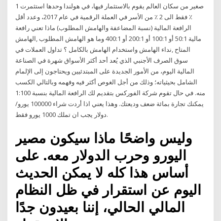
صغير من سكان العالم يقوم بالاستثمار فيها، في هولندا وحدها استثمرت 1
٪ فقط الى 2 ٪ من الأسر في العملة الرقمية في عام 2017، وعدد أقل
الرافعة المالية (نسبة المضاعفة والهامش المطلوب) ماذا تعني رافعة
مالية 50:1 أو 100:1 أو 200:1 أو 400:1 وما هو الهامش المطلوب ,الهامش
المتاح ,نداء الهامش واستخدام الهامش بالكامل ؟ تداول العملات في
سوق الصرف الأجنبي الذي يُعد أحد أكثر الأسواق شهرة في الصناعة
المالية اليوم، من الأمور الجديدة على المبتدئيين ويحتاجون إلى الإلمام
الشامل بحيثياته؛ وذلك من أجل الغوص أكثر فيه وفهمه وبالتالي الكسب
منه. في حال تقوم شركة الفوركس بتقديم لك الرافعة المالية بنسبة 1:100
يمكنك تجارة بمائة ضعف وديعتك. وهذا يعني اذا أردت شراء 100000 يورو/
دولار يجب ان تملك 1000 يورو فقط.
وليس واضحًا ماذا سيكون مصير
اليورو وحرب الدولار معه. على
أساس هذا كله لا يمكن الحديث
اليوم عن استقرار في ظل النظام
المالي الحالي، إننا بعيدون جدًا