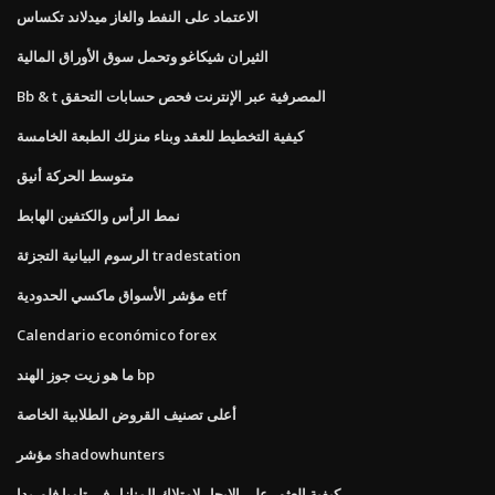
الاعتماد على النفط والغاز ميدلاند تكساس
الثيران شيكاغو وتحمل سوق الأوراق المالية
Bb & t المصرفية عبر الإنترنت فحص حسابات التحقق
كيفية التخطيط للعقد وبناء منزلك الطبعة الخامسة
متوسط ​​الحركة أنيق
نمط الرأس والكتفين الهابط
الرسوم البيانية التجزئة tradestation
مؤشر الأسواق ماكسي الحدودية etf
Calendario económico forex
ما هو زيت جوز الهند bp
أعلى تصنيف القروض الطلابية الخاصة
مؤشر shadowhunters
كيفية العثور على الإيجار لامتلاك المنازل في تامبا فلوريدا