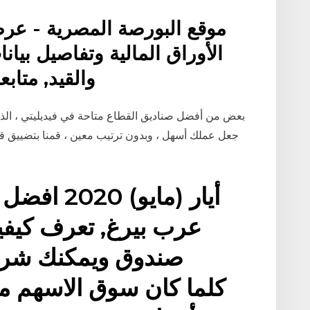
موقع البورصة المصرية - عرض
الأوراق المالية وتفاصيل بيان
والقيد, متاب
جعل عملك أسهل ، وبدون ترتيب معين ، قمنا بتضييق قائ
عرب بيرغ, تعرف كيفي
صندوق ويمكنك شرا