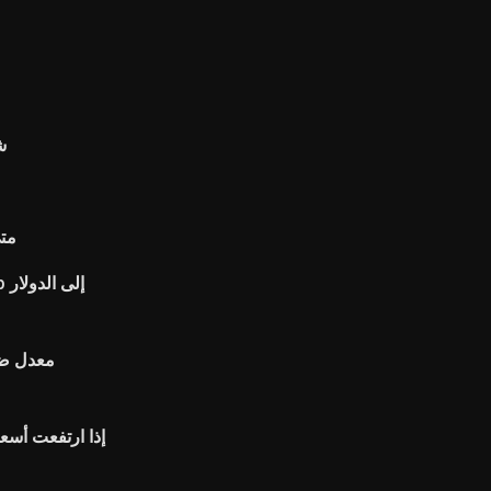
ش
متى
معدل ضر
إذا ارتفعت أسع