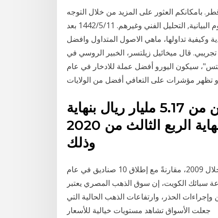
. بامكانكم العثور على المزيد من خلال التوجه
الى احد اقسام هذه الصفحة كالبيانات التاريخية, الرسوم البيانية, التحليل الفني وغيرهم. 11‏‏/5‏‏/1442 بعد
ية وكيفية تداولها، ماهي الاصول المتداول وافضل
تجريبي. قال ميخائيل زيلتسر، الخبير الروسي في
تس"، سيكون اليورو أفضل عملة للادخار في عام
وقفزت أصول صناديق أدوات الدين من 5.17 مليار ريال بنهاية
2019 إلى 10.3 مليار ريال بنهاية الربع الثالث من 2020
وذلك
في المقابل، لم يتم إطلاق أية صناديق للتمويل العقاري خلال 2009، مقارنةً مع إطلاق 10 صناديق في عام
مجموعة سبائك الكويت، إن سوق الذهب المصري يعتبر
وإجراءات الحذر، وارتفاعات الذهب الحالية التي
جعلت الأسواق تشاهد مستويات خيالية للأسعار