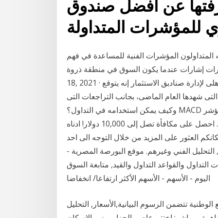
فتها عن افضل صندوق
ه المتداولون المؤشرات الفنية للمساعدة في فهم
ات إشارات عندما يكون السوق في منطقة ذروة Jan
18, 2021 · ‎‫ومن جانبه قال عادل كامل، العضو المنتدب لشركة الأهلى لإدارة صناديق الاستثمار إنه يتوقع
لتى شهدها العام الماضى، بجانب التراجعات التى
سجلها مؤشر السوق الرئيسى. وسيط موثوق ما هو مؤشر MACD وكيف يمكن استخدامه في التداول؟
استراتيجية ماكد التداول للمبتدئين والمتداولين المتقدمين. احصل على مكافأة تصل إلى 10,000 دولار! ادناه
م الحصول على معلومات عن مؤشر msm 30.بامكانكم العثور على المزيد من خلال التوجه الى احد
, التحليل الفني وغيرهم. موقع البورصة المصرية -
ت التداول والقواعد التداول والقيد, متابعة السوق
اليوم - الأسهم - الأسهم الأكثر ارتفاعا/ انخفاضا
نية تتضمن الرسوم البيانية,الأسعار, التحليل
 القاهرة –مباشر: اختتم عاصم الجزار، وزير الإسكان