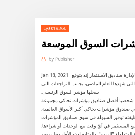
Lyas19366
رات السوق الموسعة
by
Publisher
Jan 18, 2021 · ‎‫ومن جانبه قال عادل كامل، العضو المنتدب لشركة الأهلى لإدارة صناديق الاستثمار إنه يتوقع
لتى شهدها العام الماضى، بجانب التراجعات التى
سجلها مؤشر السوق الرئيسى.
. انا شخصيا أفضل صناديق مؤشرات تحاكي مجموعة
 صندوق مؤشرات يحاكي أكبر الأسواق العالمية.
يفته توفير السيولة في سوق صناديق المؤشرات
يع المستثمر في أيّ وقت بيع الوحدات أو شراءها.
لمتداولة "الريت". والمتابع لهذه الأطروحات يجد