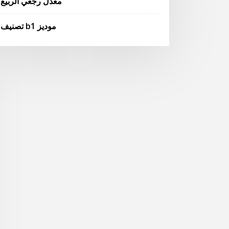
معدل رجعي الربيع
تصنيف b1 موديز