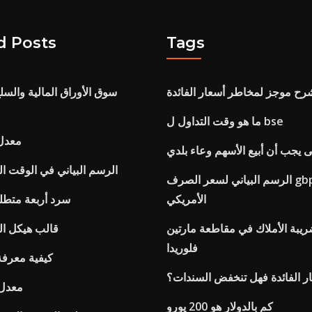
d Posts
Tags
رح موجز لمخاطر أسعار الفائدة
سوق الأوراق المالية والسل
ما هو وقت التداول ل bse
معدل 
 يجب أن أبيع الأسهم وعاء بلدي
Nikkei الرسم البياني في الوقت 
الرسم البياني لسعر الصرف gbp إلى الدولار
الأمريكي
سرد أربعة متطل
يبة الأملاك في مقاطعة مارتين
قالب هيكل ال
فلوريدا
كيفية معرفة
ار الفائدة فهل تنخفض السندات؟
معدل 
كم بالدولار هو 200 يورو