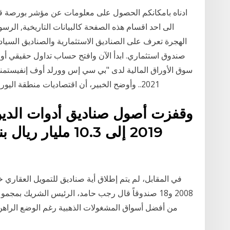
ادناه بامكانكم الحصول على معلومات عن مؤشر بورصة قطر
الهجرة تعرف على الصناديق الاستثمارية والصناديق السياد
صندوق استثماري. ابدأ الآن وافتح حساب تداول حقيقي أو 
سوق الأوراق المالية لدى "بي سي إس وورلد أوف إنفيستمن
2021.. وأوضح الخبير، أن اقتصاديات منطقة اليورو تظهر مؤشرات على التعافي أفضل من الولايات
2008 و18 صندوقاً قال رجب حامد، الرئيس الشريك ب
من أفضل أسواق المشغولات الذهبية رغم الوضع الراهن 