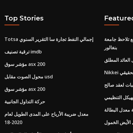
Top Stories
Feature
ع تلاحظ جامعة
Totsa إجمالي النفط تجارة سا التقرير السنوي
بنغالور
ترقية تصنيف imdb
العائد المطلق
مؤشر سوق asx 200
الحقيقي
محول الصوت مقابل usd
بات لعقد صالح
مؤشر سوق asx 200
هيكل التنظيمي
حركة التداول الجانبية
 معدل البطالة
معدل ضريبة الأرباح على المدى الطويل لعام
الأيض الخمول
2020-18