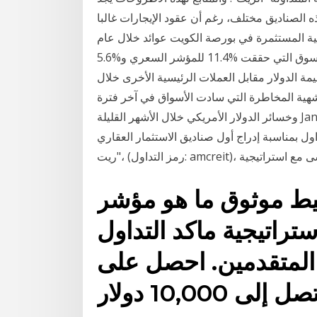
ذه الصناديق مختلف، رغم أن عقود الإيجارات غالبا
ية المستثمرة في بورصة الكويت عوائد خلال عام
2017 تتراوح بين %21.3 و%5.4 مقارنة مع اداء مؤشرات السوق التي حققت %11.4 للمؤشر السعري و%5.6
ارتفعت قيمة الدولار مقابل العملات الرئيسية الأخرى خلال
شهية المخاطرة التي سادت الأسواق في آخر فترة
وخسائر الدولار الأمريكي خلال الأشهر القليلة Jan 18, 2021 · شهد سوق دبي المالي اليوم احتفالية لقرع
ة إدراج أول صناديق الاستثمار العقاري reits في السوق وهو صندوق "المال كابيتال
طوة تتماشى مع استراتيجية
موثوق ما هو مؤشر MACD وكيف يمكن
تراتيجية ماكد التداول
ن المتقدمين. احصل على