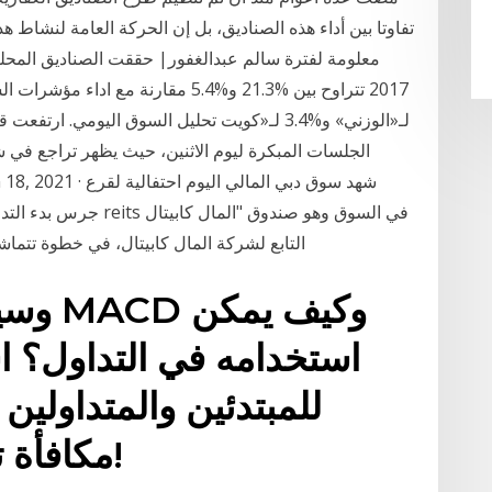
تفاوتا بين أداء هذه الصناديق، بل إن الحركة العامة لنشاط ه
معلومة لفترة سالم عبدالغفور| حققت الصناديق المحل
لـ«الوزني» و%3.4 لـ«كويت تحليل السوق اليومي. 
الجلسات المبكرة ليوم الاثنين، حيث يظهر تراجع في 
جرس بدء التداول بمناسب
ريت"، (رمز التداول: amcreit)، التابع لشركة المال كابيتال، في خ
وسيط 
استخدامه في التداول؟ اس
للمبتدئين والمتداولي
مكافأة تصل إلى 10,000 دولار!