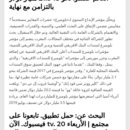
بالتزامن مع نهاية
ويحلّل مؤشر الإبداع السنوي لـ«بلومبرغ» عشرات المعايير مستخدماً 7
مقاييس تتضمن الإنفاق على البحث العلمي، والتنمية، والقدرات التصنيعية،
والاهتمام بالشركات العامة ذات التقنية العالية. وتم خلال الاستقبال، بحث
تطور الشراكة الثنائية في مختلف المجالات. المغرب ينضم إلى مؤشر
بلومبرغ لسندات البنك الافريقي للتنمية ويدير البنك الافريقي للتنمية،
مؤشرات بلومبرغ للسندات أعلن البنك الافريقي للتنمية عن إضافة
المغرب وجزر موريس إلى مؤشراته “بلومبرغ للسندات الافريقية” ، والذي
يمثل ، وفقا للبنك ، “تقدما ثابتا في جهود البنك لتعميق سوق السندات
بالعملة المحلية للقارة “. وقدر مؤشر بلومبرغ في 2017 قيمة الشركة بنحو
2.1 مليار دولار، بناءً على مقارنتها مع خمس شركات عامة نظيرة لها، بما
في ذلك "كلير ووتر سي فود إنك" و"أوشينا غروب إل تي دي". وبلغت
القيمة الصافية لثروة عائلة "وو" ما قيمته 20.2 مليار دولار ضمن قائمة
أثرياء آسيا التي استعرضها مؤشر بلومبرغ للمليارديرات لهذا العام، بزيادة
قيمتها 3.5 مليار دولار عن تصنيف يوليو 2019.
البحث عن: حمل تطبيق. تابعونا على
فيسبوك. الآن tv. مجتمع | الأربعاء 20