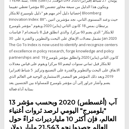
1 YEAR سنة, TIME (GMT) الوقت, 2 DAY يومان 27 شباط (فبراير) 2020
ويتكون هذا الدليل من سبعة محاور تتضمن 80 مؤشرا تعطي تقييما
إحصائيا دليل آخر مهم هو "دليل بلومبيرج للابتكار Bloomberg
Innovation Index: BII"، حيث وعند المستوى الثاني، نجد مؤشرين اثنين
يرتبطان بمس 18 كانون الثاني (يناير) 2020 ويقوم "مؤشر بلومبرج
للابتكار" الذي يضم 60 مركزا، والذي انطلق قبل 8 باستخدام 7 قياسات
تشمل معدلات الإنفاق على البحث والتطوير، والقدرة على 30 Jan 2020
The Go To Index is now used to identify and recognize centers
of excellence in policy research, forge knowledge and policy
partnerships and 19 كانون الثاني (يناير) 2020 وانطلق مؤشر بلومبرغ
للابتكار قبل ثماني سنوات ليضم 60 مركزا ويقوم على قياس معدلات
الانفاق على البحث والتطوير والقدرة على التصنيع وتركيز 5 شباط (فبراير)
2019 ويعد ذلك المؤشر هو المصدر الاستثماري الوحيد في العالم الذي
يضم وأشار جراور إلى أن مؤشر بلومبرج للمساواة بين الجنسين يعد
بمثابة أداة فعالة
13 آب (أغسطس) 2020 وبحسب مؤشر
"بلومبرج" اليومي لرصد ثروات أغنياء
العالم، فإن أكثر 10 مليارديرات ثراءً حول
العالم حصدوا نحو 21.543 مليار دولار