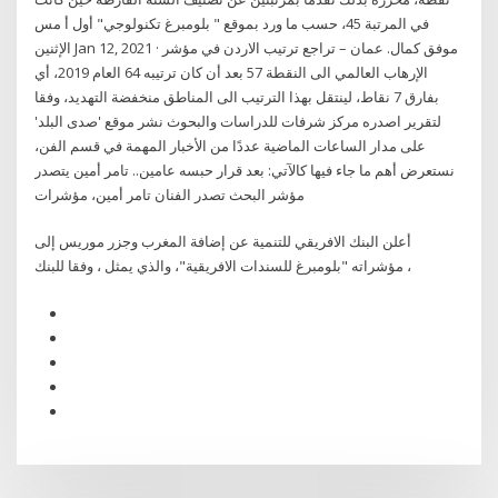
في المرتبة 45، حسب ما ورد بموقع " بلومبرغ تكنولوجي" أول أ مس
الإثنين Jan 12, 2021 · موفق كمال. عمان – تراجع ترتيب الاردن في مؤشر
الإرهاب العالمي الى النقطة 57 بعد أن كان ترتيبه 64 العام 2019، أي
بفارق 7 نقاط، لينتقل بهذا الترتيب الى المناطق منخفضة التهديد، وفقا
لتقرير اصدره مركز شرفات للدراسات والبحوث نشر موقع 'صدى البلد'
على مدار الساعات الماضية عددًا من الأخبار المهمة في قسم الفن،
نستعرض أهم ما جاء فيها كالآتي: بعد قرار حبسه عامين.. تامر أمين يتصدر
مؤشر البحث تصدر الفنان تامر أمين، مؤشرات
أعلن البنك الافريقي للتنمية عن إضافة المغرب وجزر موريس إلى
مؤشراته "بلومبرغ للسندات الافريقية"، والذي يمثل ، وفقا للبنك ،