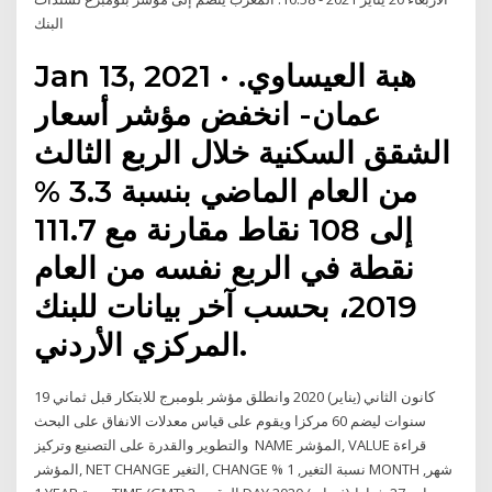
البنك
Jan 13, 2021 · هبة العيساوي.
عمان- انخفض مؤشر أسعار
الشقق السكنية خلال الربع الثالث
من العام الماضي بنسبة 3.3 %
إلى 108 نقاط مقارنة مع 111.7
نقطة في الربع نفسه من العام
2019، بحسب آخر بيانات للبنك
المركزي الأردني.
19 كانون الثاني (يناير) 2020 وانطلق مؤشر بلومبرج للابتكار قبل ثماني
سنوات ليضم 60 مركزا ويقوم على قياس معدلات الانفاق على البحث
والتطوير والقدرة على التصنيع وتركيز NAME المؤشر, VALUE قراءة
المؤشر, NET CHANGE التغير, CHANGE % نسبة التغير, 1 MONTH شهر,