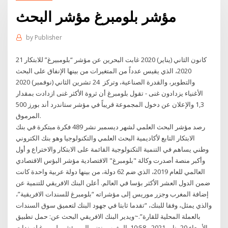
مؤشر بلومبرغ مؤشر البحث
by
Publisher
21 كانون الثاني (يناير) 2020 غابت البحرين عن مؤشر “بلومبيرغ” للابتكار
2020، الذي يقيس عدداً من المتغيرات من بينها الإنفاق على البحث
والتطوير، والقدرة الصناعية، وتركز 24 تشرين الثاني (نوفمبر) 2020
الأغنياء يزدادون غنى - تقول بلومبرغ أن ثروة الأكثر غنى ازدادت بمقدار
1,3 والإعلان عن دخول المجموعة قريباً في مؤشر ستاندرد أند بورز 500
المرموق.
رصد مؤشر البحث العلمي لشهر ديسمبر نشر 489 فكرة مبتكرة في بنك
الابتكار التابع لأكاديمية البحث العلمي والتكنولوجيا وهو بنك الكتروني
وطني يساهم في التنمية التكنولوجية القائمة على الابتكار والاختراع و أول
وأكبر منصة أصدرت وكالة "بلومبرغ" الاقتصادية مؤشر البؤس الاقتصادي
العالمي للعام 2019، الذي ضم 62 دولة، من بينها دولة عربية واحدة كانت
ضمن الدول العشر الأكثر بؤسا في العالم. أعلن البنك الافريقي للتنمية عن
إضافة المغرب وجزر موريس إلى مؤشراته “بلومبرغ للسندات الافريقية”،
والذي يمثل، وفقا للبنك، “تقدما ثابتا في جهود البنك لتعميق سوق السندات
بالعملة المحلية للقارة”.~ويدير البنك الافريقي البحث عن: حمل تطبيق
الأربعاء 20 يناير 2021 - 10:58. المغرب ينضم إلى مؤشر بلومبرغ لسندات