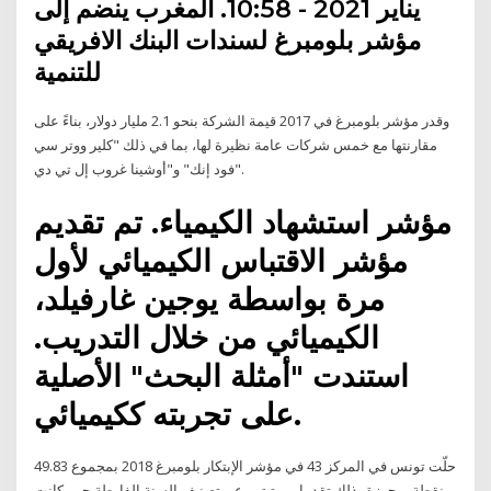
يناير 2021 - 10:58. المغرب ينضم إلى
مؤشر بلومبرغ لسندات البنك الافريقي
للتنمية
وقدر مؤشر بلومبرغ في 2017 قيمة الشركة بنحو 2.1 مليار دولار، بناءً على
مقارنتها مع خمس شركات عامة نظيرة لها، بما في ذلك "كلير ووتر سي
فود إنك" و"أوشينا غروب إل تي دي".
مؤشر استشهاد الكيمياء. تم تقديم
مؤشر الاقتباس الكيميائي لأول
مرة بواسطة يوجين غارفيلد،
الكيميائي من خلال التدريب.
استندت "أمثلة البحث" الأصلية
على تجربته ككيميائي.
حلّت تونس في المركز 43 في مؤشر الإبتكار بلومبرغ 2018 بمجموع 49.83
نقطة، محرزة بذلك تقدما بمرتبتين عن تصنيف السنة الفارطة حين كانت