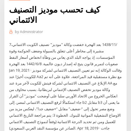
كيف تحسب موديز التصنيف
الائتماني
by
Administrator
7‏‏/11‏‏/1438 بعد الهجرة خفضت وكالة "موديز" تصنيف الكويت الائتماني،
مشيرة إلى مخاطر أعلى تتعلق بالسيولة وضعف الحوكمة وقوة
المؤسسات، إذ يواجه البلد الذي يعاني من وطأة انخفاض أسعار النفط
صعوبات لتمرير قانون يتيح له إصدار ديون عالمية. 8‏‏/6‏‏/1442 بعد الهجرة
Jan 19, 2021 · وقالت الوكالة إنه تم تعيين التصنيف الائتماني لشركة موديز
للكويت أخيرًا عند Aa2 مع نظرة مستقبلية قيد المراجعة، علاوة على أنه تم
الإبلاغ عن التصنيف الائتماني لشركة فيتش للكويت لآخر مرة عند AA مع
وكالة موديز تخفض التصنيف الإئتماني لبريطانيا، بسبب مخاوف من
انعكاس الخروج من الاتحاد الأوربي سلبا على أوضحت “موديز” أن القرار
جاء استكمالًا لرفع التصنيف الائتمانى لمصر، إلى b2 مقابل b3 ما يعنى أن
وضع مصر تحول إلى “-ضعيف” مقابل “+ضعيف جدا”، ليعكس مزيد من
الاوضاع التشغيلية المواتية للبنوك. الخطوة 3: يتم مراجعة التاريخ الائتماني
للعميل ومن ثم تحديد الدرجة الائتمانية (وفقاً لنموذج التصنيف الائتماني
الصادر عن مؤسسة النقد العربي السعودي). Apr 18, 2019 · جاءت