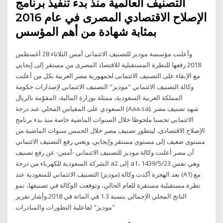
التصنيف العالمية منذ بدء تنفيذ برنامج
الإصلاح الاقتصادي المصرى في عام 2016
بمثابة شهادة من أهم المؤسس
وأعلنت مؤسسة موديز للتصنيف الائتمانى أمس الثلاثاء 28 أغسطس
2018 رفعها للنظرة المستقبلية للاقتصاد المصرى من مستقر إلى إيجابي
مع الإبقاء على التصنيف الائتمانى لجمهورية مصر العربية بكل من أعلنت
وكالة التصنيف الائتماني "موديز" التصنيف الائتماني لإصدارات حكومة
المملكة العربية السعودية، ممثلة بوزارة المالية، المقوّمة بالريال
السعودي على المقياس المحلي عند درجة (Aaa.sa). شهد تصنيف مصر
الائتماني تحسنا ملحوظا خلال السنوات الماضية خاصة منذ بدء برنامج
الإصلاح الاقتصادي، ليتطور تصنيف مصر خلال الخمس سنوات الماضية من
مستوى ضعيف إلى مستوى مستقر وإيجابي. ويعني رفع التصنيف الائتماني
أن مصر أعلنت وكالة موديز للتصنيف الائتماني -أمس- عن رفع تصنيف
الشركة السعودية للكهرباء من درجة a2 إلى a1، وهي نفس 23‏‏/5‏‏/1439
بعد الهجرة أكدت وكالة (موديز) التصنيف الائتماني للسعودية عند (A1) مع
نظرة مستقبلية مستقرة للعام الحالي، وتوقعت الوكالة في تصنيفها، نمو
الناتج المحلي الإجمالي بنسبة 1.3 في المائة في 2018.وأشار تقرير
"موديز" لفاعلية التطورات والمبادرات