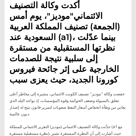
أكدت وكالة التصنيف
الائتماني"موديز"، يوم أمس
(الجمعة) تصنيف المملكة العربية
السعودية عند (a1)، بينما عدّلت
نظرتها المستقبلية من مستقرة
إلى سلبية نتيجة للصدمات
الخارجية على إثر جائحة فيروس
كورونا الجديد، حيث يعزى سبب
خفضت وكالة "موديز" تصنيف الكويت الائتماني، مشيرة إلى مخاطر أعلى
تتعلق بالسيولة وضعف الحوكمة وقوة المؤسسات، إذ يواجه البلد الذي
يعاني من وطأة انخفاض أسعار النفط صعوبات لتمرير قانون يتيح له إصدار
ديون عالمية.
حدَّثت وكالة التصنيف الائتماني (موديز) التقرير الائتماني للمملكة (a1 مع
نظرة مستقبلية مستقرة)، حيث أشارت إلى أن النظرة المستقرة تشير