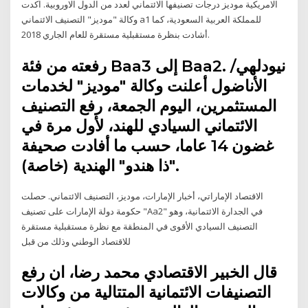
الامريكية موديز درجات تصنيفها الائتماني لعدد من الدول الاوروبية. اكدت
وكالة "موديز" التصنيف الائتماني a1 للمملكة العربية السعودية، كما
أشادت بنظرة مستقبلية مستقرة للعام الجاري 2018.
رفعته من فئة Baa3 إلى Baa2. نيودلهي/
الأناضول أعلنت وكالة "موديز" لخدمات
المستثمرين، اليوم الجمعة، رفع التصنيف
الائتماني السيادي للهند، لأول مرة في
غضون 14 عاما، حسب ما أفادت صحيفة
"ذا هندو" الهندية (خاصة).
الاقتصاد الإماراتي، أخبار الإمارات، موديز، التصنيف الائتماني. حصلت
حكومة دولة الإمارات على تصنيف "Aa2" في الجدارة الائتمانية، وهو
التصنيف السيادي الأقوى في المنطقة مع نظرة مستقبلية مستقرة
للاقتصاد الوطني وذلك من قبل
قال الخبير الاقتصادي محمد رضا، ان رفع
التصنيفات الائتمانية المتتالية من وكالات