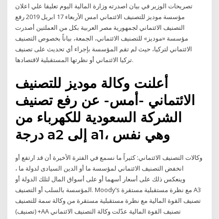
تصريحات الوزير في بيان اصدرته وزارة المالية اليوم تعليقا علي اعلان
مؤسسة موديز للتصنيف الائتماني امس الأربعاء 17 ابريل 2019 رفع
التصنيف الائتماني لجمهورية مصر العربية بكل من العملتين أصدرت
مؤسسة «موديز» للتصنيف الائتماني، الجمعة، بياناً بخصوص التصنيف
الائتماني لتركيا، حيث لم تقم المؤسسة بإجراء أي تحديث على تصنيف
تركيا الائتماني أو نظرتها المستقبلية لاقتصادها.
أعلنت وكالة موديز للتصنيف
الائتماني -أمس- عن رفع تصنيف
الشركة السعودية للكهرباء من
درجة a2 إلى a1، وهي نفس
وكالات التصنيف الائتماني: كثيراً ما نسمع في الفترة الأخيرة أن قد ارتفع أو
انخفض التصنيف الائتماني لمؤسسة ما أو الدين السيادى لدولة ما ،
وينعكس ذلك على أسعار أسهما أو على أسواق المال لتلك الدولة أو
المؤسسة بالسلب أو التصنيف. Moody’s مع نظرة مستقبلية مستقرة A3
تصنيف القوة المالية مع نظرة مستقبلية مستقرة من وكالة سمة للتصنيف
(تصنيف) +AA تصنيف القوة المالية عدّلت وكالة التصنيف الائتماني