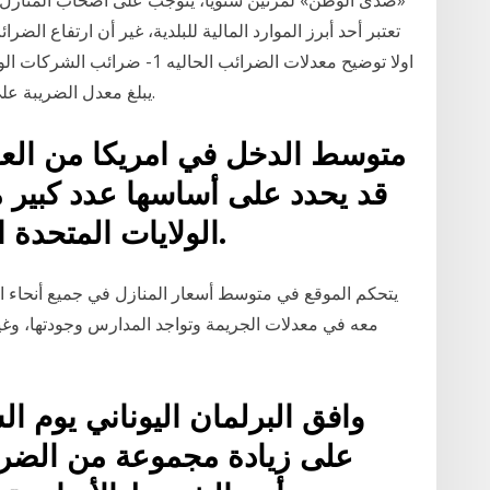
«صدى الوطن» لمرتين سنوياً، يتوجب على أصحاب المنازل ف
تعتبر أحد أبرز الموارد المالية للبلدية، غير أن ارتفاع الض
اولا توضيح معدلات الضرائب الحال
يبلغ معدل الضريبة على الشركات في الولايات المتحدة 38.90 في المئة.
متوسط الدخل في امريكا من العوا
قد يحدد على أساسها عدد كبير م
الولايات المتحدة الأمريكية خطتهم المستقبلية.
يتحكم الموقع في متوسط أسعار المنازل في جميع أنحاء الع
معه في معدلات الجريمة وتواجد المدارس وجودتها، وغير
على زيادة مجموعة من الضرا