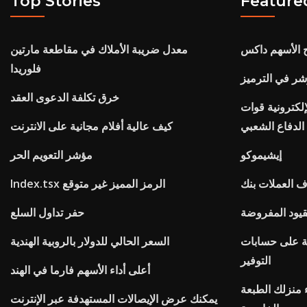
Top Stories
Feature
ح الأسهم داكس
معدل ضريبة الأملاك في مقاطعة مارتين
فلوريدا
شر في الترميز
خرق تكلفة الدعوى العقد
إلكترونية قوات
الدفاع الشعبي
كيف عالية أفلام مجانية على الانترنت
إيشيموكو
مؤشر التعويم الحر
Index.tsx الرمز المميز غير متوقع
قيود المفروضة
حفر تداول السلع
عة على حسابات
السعر الحالي للدولار بالروبية الهندية
التوفير
أعلى أداء الأسهم فارما في الهند
ء منزلك الطبعة
يمكنك عرض الإيصالات المستهدفة عبر الإنترنت