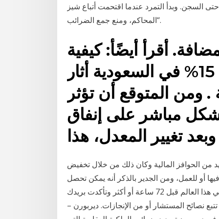
تى السجن. وبدأ التمرد عندما اقتحمت أتباع شيز
“المحاكم، ومنع جمع الضرائب.
افة. أقرأ أيضًأ: كيفية
حساب القيمة المضافة 15% في السعودية أثار
. ومن المتوقع أن تؤثر
بشكل مباشر على إنفاق
بعد تغيير المعدل، هذا
 من الحوافز المالية وكان ذلك من خلال تخفيض
ها أو للعمل، ومن الجدير بالذكر أنه يمكن تحصل
على مجوهرة مجانية كل يوم عند دخول حسابك إذا سجلت في هذا العالم قبل 72 ساعة أو أكثر وتأكدت بريدك
بع نصائح المستشار أو من الإنجازات. ديربورن –