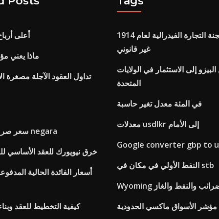
d Posts
Tags
إعلان قانون لجنة التجارة الفيدرالية لعام 1914
أعلى أربا
غير قانوني
ماذا يعني مؤ
 البيزو إلى الاستثمار في الولايات
تداول العقود الآجلة مصغرة ال
المتحدة
في المئة معدل تغير حاسبة
معدلات usdlkr إلى الأمام
سعر صرف العملات بنك negara
Google converter gbp to 
خرق نيويورك للعقد الأساسي لل
النفط الأولي في مكان في stb
أسعار الفائدة الحالية المدفو
ف الضرائب والنفط والغاز
 etf
كيفية التخطيط للعقد وبنا