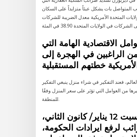
ي ديربورن تسديد ضرائب الملكية العقارية التي
رائب المتواصل بات يشكل عبئاً متزايداً على السكان
يه 1- ضرائب الشركات الولايات المتحدة الأمريكية معدل الضريبة للشركات
مل الاقتصادية الهامة التي
ن الراغبين في الهجرة إلى
الم، فعند التفكير في شراء منزل ينبغي التفكير
ها من العوامل التي تؤثر على سعر المنزل وفقًا
للمنطقة.
وافق البرلمان اليوناني يوم السبت 12 يناير/ كانون الثاني،
ئب لرفع ايرادات الحكومة،