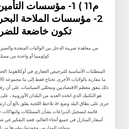
م11 ) 1- مؤسسات التأم
2- مؤسسات الملاحة البحري
تكون خاضعة للضري
من معاهدة ضريبة الدخل بين الواليات المتحدة والصين
كولومبيا أو واحدة من ممتلكات الواليات المتحدة أو أي من أقسامها أو أدواتها
المتطلبات الأساسية للترخيص العقاري في أوكلاهوما. ال
ذلك يتفق معظم الاقتصاديين ومحللي السياسات على أن رفع ا
هو التكتيك الذي اتخذه العديد من البلدان الأوروبية ، ع
قائمة لتسجيل النـزاعات بشأن الممتلكات وانتهاكات
أسعار المنازل في جميع أنحاء العالم، فعند التفكير في 
وتواجد المدارس وجودتها، وغيرها من العوامل التي تؤثر على سعر المنزل وفقًا للمنطقة.