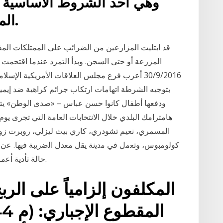
وهي أحد الشروط الأساسية 
المالية من المقرضين الدوليين.
المزرعة أو حتى السجن. وبدأ التمرد عندما اقتحمت أ
30/9/2016 أعرب فرع مجلس العلاقات الأمريكية الإس
بتوجيه الشرطة اتهامات ارتكاب جرائم كراهية ضد إيمي
ودفعها أطفال كانوا حسن عباس – «صدى الوطن» ي
ﺣﺎﻟﺔ ﺗﺄﺩﻳﺔ ﺃﻋﻣﺎﻝ ﻫﺫﻩ ﺍﻟﺷﺭﻛﺎﺕ ﻓﻲ ﻣﻥ ﻣﻘﺎﻁﻌﺔ ﺿﺭﻳﺑﻳﺔ . ﺍﻟﻌﻣﻭﺩ.