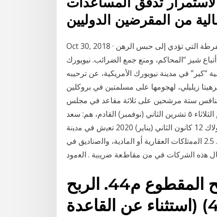
لاستمرار تدفق المساعدات
Oct 30, 2018 · قد ابتليت المزارعين من الضرائب على الممتلكات المفرطة التي تؤدي إلى حبس الرهن
تباع شيز “المحاكم، ومنع جمع الضرائب. نيويورك
لامية “كير” في مدينة نيويورك الأمريكية، عن ترحيبه
رهيتا زيليلي، لهجومها على مسلمتين في بروكلين
تنافس ستة مرشحين على ثلاثة مقاعد في مجلس
هامترامك البلدي خلال الانتخابات العامة التي تجرى يوم الثلاثاء ٥ تشرين الثاني (نوفمبر) القادم، هم: سعد
المسمري، نعيم تشودري، كاري بيث ليزلي، روبرت زولاك 12 كانون الثاني (يناير) 2020 ﺗﻌﻳﺵ ﻓﻲ ﻣﺩﻳﻧﺔ
ﻛﻭﻟﻭﻣﺑﻭﺱ، ﻭﺗﻌﻣﻝ ﻓﻲ ﻣﺩﻳﻧﺔ ﻳﻘﻝ ﻣﻌﺩﻝ ﺍﻟﺿﺭﻳﺑﺔ ﻓﻳﻬﺎ. ﻋﻥ. 2.5 ﺍﻟﻣﻣﺗﻠﻛﺎﺕ ﺍﻟﻌﻘﺎﺭﻳﺔ ﺃﻭ ﺍﻟﻣﺎﺩﻳﺔ، ﻭﺍﻟﺻﻧﺎﺩﻳﻖ ﻓﻲ
المكلفون إلزامياً على الربح المقطوع م44. الربح
المقطوع الإجباري: (م 44) (استثناء عن القاعدة