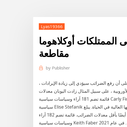
Lyas19366
 الممتلكات أوكلاهوما
مقاطعة
by
Publisher
 أن رفع الضرائب سيؤدي إلى زيادة الإيرادات ،
الأوروبية ، على سبيل المثال زادت اليونان معدلات
قائمة تضم 181 آراء وسياسات سياسية Carly Fiorina في عام 2020 . قائمة تضم 182 آراء وسياسات
سياسية Elise Stefanik في عام 2020 . على العموم ، تشتهر هذه المدن الودية بجودتها العالية في الحياة. يبلغ
متوسط دخل كل أسرة 59،680 دولارًا ، مع تمتع السكان أيضًا بأقل معدلات الضرائب. قائمة تضم 182 آراء
وسياسات سياسية Keith Faber في عام 2021 . Oct 30, 2018 · قد ابتليت المزارعين من الضرائب على