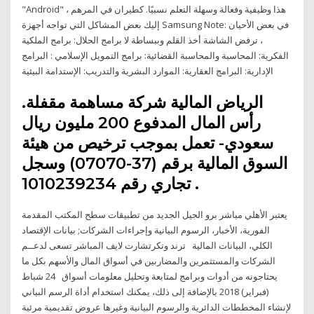
"Android" هذا وظيفية وفعالة وسهلة التعلم نسبيًا. كطيران في المرهم ،
إليك بعض المشاكل التي تواجه أجهزة Samsung Note: في بعض الأحيان
، ترفض الشاشة أخذ القلم وببساطة لا برامج الحلال: برامج الملكية
الفكرية: المحاسبة والمحاسبة القضائية: برامج التمويل الإسلامي : البرامج
الإدارية: البرامج العقارية: الموارد البشرية والتدريب: الإستدامة البيئية
الرياض المالية شركة مساهمة مقفلة.
رأس المال المدفوع 200 مليون ريال
سعودي- تعمل بموجب ترخيص من هيئة
السوق المالية برقم (37-07070) وسجل
تجاري رقم 1010239234 .
يعتبر الأهلي مباشر برو الجيل الجديد من تطبيقات سطح المكتب المقدمة
الفورية، الأخبار، الرسوم البيانية وإجراءات الشركات; بيانات الإقتصاد
الكلي، البيانات المالية ترند وتكرتشارت لايف المباشر تسعى لدعــم
الشركات والمستثمرين والمضاربين في أسواق المال والأسهم بكل ما
يحتاجونه من أدوات وبرامج لمتابعة وتحليل معلومات أسواق 24 شباط
(فبراير) 2018 بالإضافة إلى ذلك، يمكنك استخدام أداة الرسم البياني
لإنشاء المخططات الدائرية والرسوم البيانية وغيرها عروض تقديمية مرئية