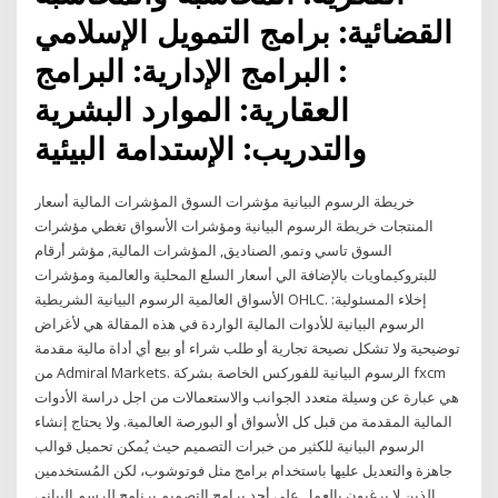
القضائية: برامج التمويل الإسلامي
: البرامج الإدارية: البرامج
العقارية: الموارد البشرية
والتدريب: الإستدامة البيئية
خريطة الرسوم البيانية مؤشرات السوق المؤشرات المالية أسعار
المنتجات خريطة الرسوم البيانية ومؤشرات الأسواق تغطي مؤشرات
السوق تاسي ونمو, الصناديق, المؤشرات المالية, مؤشر أرقام
للبتروكيماويات بالإضافة الي أسعار السلع المحلية والعالمية ومؤشرات
الأسواق العالمية الرسوم البيانية الشريطية OHLC. إخلاء المسئولية:
الرسوم البيانية للأدوات المالية الواردة في هذه المقالة هي لأغراض
توضيحية ولا تشكل نصيحة تجارية أو طلب شراء أو بيع أي أداة مالية مقدمة
من Admiral Markets. الرسوم البيانية للفوركس الخاصة بشركة fxcm
هي عبارة عن وسيلة متعدد الجوانب والاستعمالات من اجل دراسة الأدوات
المالية المقدمة من قبل كل الأسواق أو البورصة العالمية. ولا يحتاج إنشاء
الرسوم البيانية للكثير من خبرات التصميم حيث يُمكن تحميل قوالب
جاهزة والتعديل عليها باستخدام برامج مثل فوتوشوب، لكن المُستخدمين
الذين لا يرغبون بالعمل على أحد برامج التصميم برنامج للرسم البياني