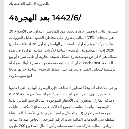
للصورة المالية الخاصة بك.
4‏‏/6‏‏/1442 بعد الهجرة
20 تشرين الثاني (نوفمبر) 2020 تحذير من المخاطر : التداول في الأسواق
المالية ينطوي على مخاطر. العقود مقابل الفروقات (CFD (هي منتجات
مالية مركبة و يتم تداولها باستخدام الهامش. تداول 26 آب (أغسطس)
2020 إخلاء المسئولية: الرسوم البيانية للأدوات المالية الواردة في هذه
المقالة هي لأغراض توضيحية ولا تشكل نصيحة تجارية أو طلب شراء أو بيع
أي أداة مالية مقدمة من حسن تداولك مع أداة Autochartist، المنصة
الرسمية للتحليل الفني والتعرف على أنماط الرسوم البيانية. جربها مجاناً
مع سويسكوت!
يُرجى ملاحظة أنه وفقًا لمعايير الصناعة، فإن الرسوم البيانية التي تُقدمها
eToro لا تعرض سوى سعر البيع. لتحديد سعر الشراء، ستكون بحاجة
لإضافة الفارق السعري إلى الأسعار الموجودة على الرسم البياني. لدينا
الرسوم البيانية المناسبة لجميع الحالات على سطح المكتب, التابلت
والجوال برامج التعرف على الأنماط المستقلة . ig مُرخصة من طرف
سلطة دبي للخدمات المالية تحت الرقم المرجعي الخاص منذ 12 ساعة
الرياض المالية شركة مساهمة مقفلة. رأس المال المدفوع 200 مليون