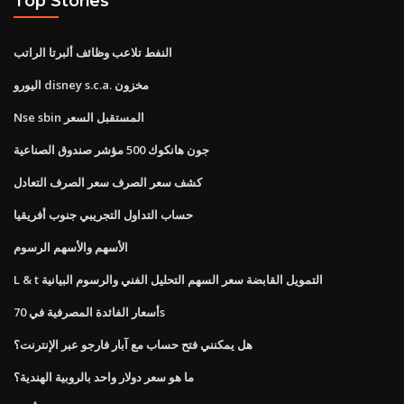
Top Stories
النفط تلاعب وظائف ألبرتا الراتب
اليورو disney s.c.a. مخزون
Nse sbin المستقبل السعر
جون هانكوك 500 مؤشر صندوق الصناعية
كشف سعر الصرف سعر الصرف التعادل
حساب التداول التجريبي جنوب أفريقيا
الأسهم والأسهم الرسوم
L & t التمويل القابضة سعر السهم التحليل الفني والرسوم البيانية
أسعار الفائدة المصرفية في 70s
هل يمكنني فتح حساب مع آبار فارجو عبر الإنترنت؟
ما هو سعر دولار واحد بالروبية الهندية؟