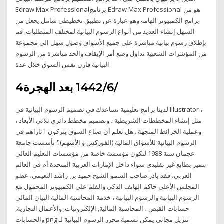
Edraw Max Professionalبرنامج Edraw Max Professional هو من
برامج الكمبيوتر الهامه وهو عبارة عن تطبيق تخطيطي شامل يجعل من
السهل إنشاء العديد من أنواع الرسوم البيانية لمختلف المتطلبات. قم
بإطلاق رسوم بيانية مباشرة على جميع الأسواق وصول سهل الى مجموعة
من المؤشرات الشعبية تداول وضع أمر الإيقاف والحد مباشرة من الرسوم
البيانية قارن نفس السوق خلال عدة
4‏‏/6‏‏/1442 بعد الهجرة
لدينا برامج تعليمية تساعدك في تصميم الرسوم البيانية في Illustrator ،
مثل إنشاء المخططات الشريطية ، وتصميم مخطط دائري ثلاثي الأبعاد ،
وعملية الخرائط المتجهة . هل تعلم أن صناع السوق يتركون ٱثاراهم في
الرسوم البيانية للأسواق المالية (الفوركس و الأسهم)؟ تأسست جامعة
عجمان سنة 1988 لتكون مؤسسة خاصة من مؤسسات التعليم العالي
تتميز بطابع غير تقليدي سواء داخل الإمارات العربية المتحدة أم في العالم
العربي، فقد بادر صاحب السمو الشيخ حميد بن راشد النعيمي، عضو
المجلس الأعلى حاكم الهاتف الذكي والقلم على الكمبيوتر المحمول مع
الرسوم البيانية والرسوم البيانية ، خدمة المحاسبة المالية البيان المالي
حسابات القبض ، المحاسبة المالية, الإلكترونيات, والأعمال التجارية,
والحسابات png تنزيل مجاني يمكن تسمية محرر الرسوم البيانية لـ