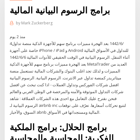
برامج الرسوم البيانية المالية
by
Mark Zuckerberg
منذ 2 يوم
4‏‏/6‏‏/1442 بعد الهجرة مميزات برنامج سهم للأجهزة الذكية منصة تداول
خاصة على أجهزة iPhone / iPad و Android للتداول في الأسواق المالية
أثناء التنقل. الرسوم البيانية في الوقت الحقيقي للأدوات المالية 6‏‏/6‏‏/1442
بعد الهجرة مميزات برنامج سهم للأجهزة الذكية MetaTrader العديد من
المميزات و لذلك تجد اغلب البنوك والشركات المالية تستعمل منصة
ميتاتريدر كمنصة تداول عبر الانترنت. الرسوم البيانية. الرسوم البيانية
افضل شركات الفوركس وتداول العملات - اذا كنت تبحث عن افضل
شركات التداول الموثوقة والآمنه والمرخصة في الوطن العربي والعالم
فنحن نقترح عليك التعامل مع احدى هذه الشركات العملاقة : شاهد
الرسوم البيانية لـ ‎airbnb inc‎ لتتبع تحركات أسعارها. تعرّف على توقعات
السوق، والأخبار ‎abnb‎ المالية ومستجداتها في الأسواق.
برامج الحلال: برامج الملكية
الفكرية: المحاسبة والمحاسبة