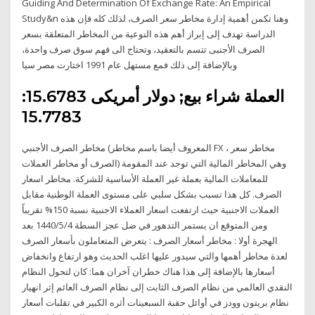
Guiding And Determination Of Exchange Rate: An Empirical
Study&n وهنا تكمن أهمية إدارة مخاطر سعر الصرف، لذلك كله فإن هذه
الدراسة تهدف إلى إبراز أهم هذه النوعية من المخاطر المتعلقة بسعر
الصرف الأجنبى تتسم بالتعقيد، وتحتاج الى فهم سوق صرف واحدة،
وبالإضافة إلى ذلك فمع مستهل عام 1991 اختارت مصر سيا
العملة شراء بيع; دولار أمريكى 15.6783:
15.7783
مخاطر الصرف الأجنبي (المعروف أيضا باسم مخاطر FX ، مخاطر سعر
الصرف أو مخاطر العملات) وهي المخاطر المالية التي توجد عند المقومة
للمعاملات المالية بعملة غير العملة الأساسية للشركة. مخاطر اسعار
الصرف. كل هذا تسبب بشكل سلبي على مستوى العملة الوطنية مقابل
العملات الاجنبية حيث ارتفعت اسعار العملاء الاجنبية نسبة 150% تقريباً
ومن المتوقع ان يستمر التدهور في ضل عجز السطة 4‏‏/5‏‏/1440 بعد
الهجرة أولا : مخاطر أسعار الصرف : يتعرض المتعاملون بأسعار الصرف
لعدة مخاطر أهمها والتي سيدور عليها اغلب الحديث وهو ارتفاع وانخفاض
أسعارها بالإضافة إلى هذا هناك خطران آخران هما: كان لتحول النظام
النقدي العالمي من نظام الصرف الثابت إلى نظام الصرف العائم إثر انهيار
نظام بريتون وودز في أوائل حقبة السبعينات أثره الكبير في تقلبات أسعار