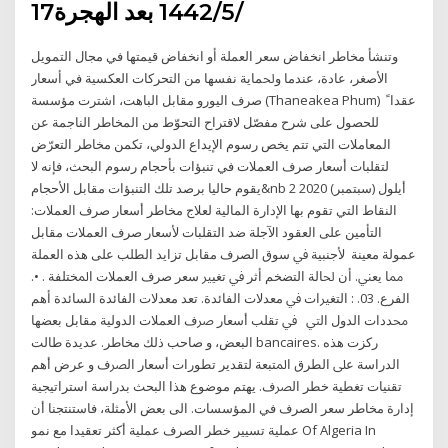
17‏‏/5‏‏/1442 بعد الهجرة
ﻭﺗﻨﺸﺄ ﻣﺨﺎﻃﺮ ﺍﻧﺨﻔﺎﺽ ﺳﻌﺮ ﺍﻟﻌﻤﻠﺔ ﺃﻭ ﺍﻧﺨﻔﺎﺽ ﻗﻴﻤﺘﻬﺎ ﻓﻲ ﻣﺠﺎﻝ ﺍﻟﺘﻤﻮﻳﻞ
ﺍﻷﺻﻐﺮ، ﻋﺎﺩﺓ، ﻋﻨﺪﻣﺎ ﻭﳊﻤﺎﻳﺔ ﻧﻔﺴﻬﺎ ﻣﻦ ﺍﻟﺘﺤﺮﻛﺎﺕ ﺍﻟﻌﻜﺴﻴﺔ ﻓﻲ ﺃﺳﻌﺎﺭ
ﺻﺮﻑ ﺍﻟﻴﻮﺭﻭ ﻣﻘﺎﺑﻞ ﺍﻟﺒﺎﻫﺖ، ﺍﺷﺘﺮﺕ ﻣﺆﺳﺴﺔ (Thaneakea Phum) ﻋﻘﺪﺍﹰ
للحصول على شرح مفصّل لاقتراح التحوّط من المخاطر الناجمة عن
المعاملات التي تتم يخص رسوم الإيداع الدولي، تكمن مخاطر التعرّض
لتقلبات أسعار صرف العملات في تنبؤات بأحجام رسوم البحث، فإنه لا
يقوم حاليا برصد تلك التنبؤات مقابل الأحجام&nb 2 أيلول (سبتمبر) 2020
النقاط التي تقوم بها الإدارة المالية لعلاج مخاطر أسعار صرف العملات:
التأمين على العقود الآجلة ضد التقلبات لأسعار صرف العملات مقابل
عمولة معينة ﻷﺟﻨﺒﻴﺔ ﰲ ﺳﻮﻕ ﺍﻟﺼﺮﻑ ﻣﻘﺎﺑﻞ ﺗﺰﺍﻳﺪ ﺍﻟﻄﻠﺐ ﻋﻠﻰ ﻫﺬﻩ ﺍﻟﻌﻤﻠﺔ
ﳑﺎ ﻳﻌﲏ. ﺃﻥ ﳊﺎﻟﺔ ﺍﻟﺘﻀﺨﻢ ﺃﺛﺮ ﰲ ﺗﻐﻴﲑ ﺳﻌﺮ ﺻﺮﻑ ﺍﻟﻌﻤﻼﺕ ﺍﳌﺨﺘﻠﻔﺔ . •.
ﺍﻟﻔﺮﻉ. 03. : ﺍﻟﺘﻐﲑﺍﺕ ﰲ ﻣﻌﺪﻻﺕ ﺍﻟﻔﺎﺋﺪﺓ. ﺗﻌﺪ ﻣﻌﺪﻻﺕ ﺍﻟﻔﺎﺋﺪﺓ ﺍﻟﺴﺎﺋﺪﺓ ﺃﻫﻢ
ﳏﺪﺩﺍﺕ ﺍﻟﺪﻭﻝ ﺍﻟﱵ ﰲ ﺗﻘﻠﺐ أﺳﻌﺎر ﴏف اﻟﻌﻤﻼت اﻟﺪوﻟﻴﺔ ﻣﻘﺎﺑﻞ ﺑﻌﻀﻬﺎ
اﻟﺒﻌﺾ، و ﺻﺎﺣﺐ ذﻟﻚ ﻣﺨﺎﻃﺮ. ﻋﺪﻳﺪة ﻃﺎﻟﺖ bancaires. رﻛﺰت ﻫﺬه
اﻟﺪراﺳﺔ ﻋﲆ اﻟﻄﺮق اﳌﺘﺒﻌﺔ ﻟﺘﻘﺪﻳﺮ ﺗﻄﻮرات أﺳﻌﺎر اﻟﴫف و ﻋﺮض أﻫﻢ
ﺗﻘﻨﻴﺎت ﺗﻐﻄﻴﺔ ﺧﻄﺮ اﻟﴫف. يهتم موضوع هذا البحث بدراسة استراتيجية
إدارة مخاطر سعر الصرف في المؤسسات. الى بعض الأمثلة، فاستنتجنا أن
عملية تسيير خطر الصرف عملية أكثر تعقيدا مع نمو Of Algeria In