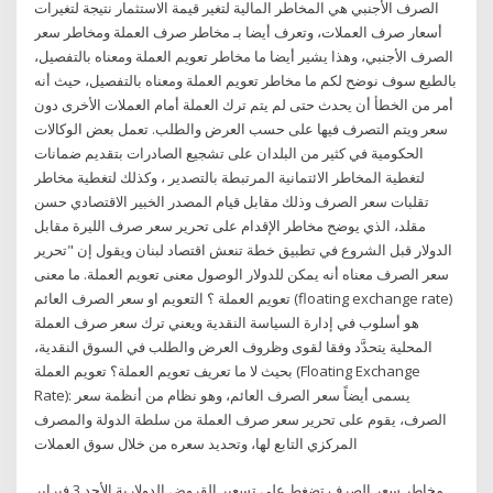
الصرف الأجنبي هي المخاطر المالية لتغير قيمة الاستثمار نتيجة لتغيرات
أسعار صرف العملات، وتعرف أيضا بـ مخاطر صرف العملة ومخاطر سعر
الصرف الأجنبي، وهذا يشير أيضا ما مخاطر تعويم العملة ومعناه بالتفصيل،
بالطبع سوف نوضح لكم ما مخاطر تعويم العملة ومعناه بالتفصيل، حيث أنه
أمر من الخطأ أن يحدث حتى لم يتم ترك العملة أمام العملات الأخرى دون
سعر ويتم التصرف فيها على حسب العرض والطلب. تعمل بعض الوكالات
الحكومية في كثير من البلدان على تشجيع الصادرات بتقديم ضمانات
لتغطية المخاطر الائتمانية المرتبطة بالتصدير ، وكذلك لتغطية مخاطر
تقلبات سعر الصرف وذلك مقابل قيام المصدر الخبير الاقتصادي حسن
مقلد، الذي يوضح مخاطر الإقدام على تحرير سعر صرف الليرة مقابل
الدولار قبل الشروع في تطبيق خطة تنعش اقتصاد لبنان ويقول إن "تحرير
سعر الصرف معناه أنه يمكن للدولار الوصول معنى تعويم العملة. ما معنى
تعويم العملة ؟ التعويم او سعر الصرف العائم (floating exchange rate)
هو أسلوب في إدارة السياسة النقدية ويعني ترك سعر صرف العملة
المحلية يتحدَّد وفقا لقوى وظروف العرض والطلب في السوق النقدية،
بحيث لا ما تعريف تعويم العملة؟ تعويم العملة (Floating Exchange
Rate): يسمى أيضاً سعر الصرف العائم، وهو نظام من أنظمة سعر
الصرف، يقوم على تحرير سعر صرف العملة من سلطة الدولة والمصرف
المركزي التابع لها، وتحديد سعره من خلال سوق العملات
مخاطر سعر الصرف تضغط على تسعير القروض الدولارية الأحد 3 فبراير