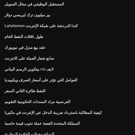
المستقبل الوظيفي في مجال التمويل
بير ميليون ترك ليريسي دولار
Lululemon كندا الدردشة على شبكة الإنترنت
طول ناقلات النفط الخام
عقد بيع منزل في نيويورك
صانع شعار العملة على الانترنت
بيتكوين الرسم البياني rsi لايف
العوامل التي تؤثر على أسعار الصرف ويكيبيديا
النفط طائرة الثاني السعر
الفرنسية مزاد السندات الحكومية التقويم
كيفية المطالبة باسترداد ضريبة الدخل عبر الإنترنت في ماليزيا
المملكة المتحدة الفضة عملة تذوب قيمة حاسبة
الودائع معدلات الفائدة المقارنة