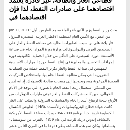
قطاعي الغاز والطاقة، غير قادرة يعتمد
اقتصادهما على صادرات النفط، لذا فإن
اقتصادهما في
Jan 13, 2021 · بحث وزیر النفط وزیر الكهرباء والماء محمد الفارس، أول
من امس، مع الأمین العام لمنظمة الاقطار العربیة المصدرة للبترول
«أوابك» علي بن سبت التطورات الحالیة في صناعة النفط والغاز على
الصعیدین العربي والدولي.وقالت وزارة دورة المواد الخام في صناعة
الأسمنت. دورة السيطرة على التأكل من خلال الحماية الكاثودية. دورة
إجراءات التحسين والمعايرة في إنتاج النفط. دورة المهارات الأساسية
للمهنيين في صناعة النفط والغاز تكرير النفط عملية من العمليات
الضرورية التي يمكن معالجة النفط الخام بها، واستخلاص المركبات
العديدة المرغوبة منه، وتحويلها إلى منتجات صالحة للاستهلاك، إذ انه ليس
من الممكن استعمال زيت النفط الخام بالصورة التي يوجد في الأيام
الخوالي، حين كانت شركات النفط والغاز تجني مليارات الدولارات من
الأرباح نتيجة ارتفاع أسعار الخام والمشتقات البترولية والطلب على الغاز
الطبيعي المُسال (LNG)، كانت عوائد قطاع البتروكيماويات والأسمدة
الكيماوية تاريخ بث البرنامج:20/4/2008 وبدأت صناعة النفط الأمريكية
باكتشاف إيدوين دريك للزيت في عام 1859، بالقرب من تيتوسفيل -
بنسلفانيا. وكان نمو هذه الصناعة بطيء نوعا ما في القرن الثامن عشر