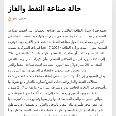
حالة صناعة النفط والغاز
by
Guest
يجمع خبراء سوق الطاقة العالمي على فداحة الخسائر التي لحقت بصناعة
النفط من تبعات الجائحة ولا سيما في حجم أصولها، حيث تسبب الوباء في
أكبر مراجعة لقيمة أصول صناعة النفط منذ عقد على الأقل، حيث توترت
كبريات الشركات بسبب Jan 17, 2021 · المدينة نيوز:- أعلنت وزارة الطاقة
الجزائرية يوم الأحد أن صادرات النفط والغاز هبطت 11 بالمئة في 2020
إلى 82.2 مليون طن من المكافئ النفطي، وأن الإيرادات تراجعت 40 في
المئة إلى 20 مليار دولار. منذ الثورة الصناعية لعبت صناعة النفط والغاز
دورا محوريا في التحول الاقتصادي للعالم، ما أدى إلى زيادة
وقال السويدي إن " أدنوك " نجحت في إنشاء صناعة متكاملة تغطي كافة
مجالات النفط والغاز والصناعات البتروكيماوية بالتعاون مع شركائها
وأصبحت في الوقت الحاضر تدير وتشرف على إنتاج ما يقارب 7 ر 2 مليون
النفط هو وقود أحفوري يعود أصله إلى مستحاثّات عضوية عتيقة مثل
العوالق الحيوانية والطحالب. بعد فنائها وترسّبها وتجمّع كمّيات كبيرة منها
في قعر البحر طُمرت تلك البقايا بالوحل والغِرْيَن والصلصال في مناطق
المياه الراكدة. تاريخ النفط والغاز الإتفاقيات لقد لعب النفط والغاز دوراً
كبيراً في تغيير الحياة الاجتماعية والاقتصادية والبنية التحتية لدول مجلس