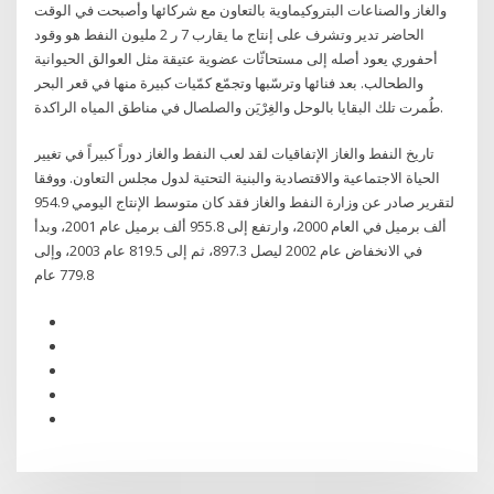
والغاز والصناعات البتروكيماوية بالتعاون مع شركائها وأصبحت في الوقت
الحاضر تدير وتشرف على إنتاج ما يقارب 7 ر 2 مليون النفط هو وقود
أحفوري يعود أصله إلى مستحاثّات عضوية عتيقة مثل العوالق الحيوانية
والطحالب. بعد فنائها وترسّبها وتجمّع كمّيات كبيرة منها في قعر البحر
طُمرت تلك البقايا بالوحل والغِرْيَن والصلصال في مناطق المياه الراكدة.
تاريخ النفط والغاز الإتفاقيات لقد لعب النفط والغاز دوراً كبيراً في تغيير
الحياة الاجتماعية والاقتصادية والبنية التحتية لدول مجلس التعاون. ووفقا
لتقرير صادر عن وزارة النفط والغاز فقد كان متوسط الإنتاج اليومي 954.9
ألف برميل في العام 2000، وارتفع إلى 955.8 ألف برميل عام 2001، وبدأ
في الانخفاض عام 2002 ليصل 897.3، ثم إلى 819.5 عام 2003، وإلى
779.8 عام