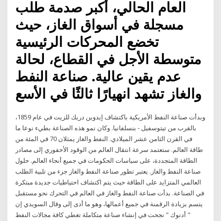
العام الحالي، أكبر صدمة طلب
مسجلة في أسواق الغاز، حيث
تخضع المحركات الرئيسية
متوسطة الأجل في القطاع، لحالة
عدم يقين عالية. صناعة النفط
والغاز تشهد انهيارًا ثالثًا في الأسع
وبدأت صناعة النفط الأمريكية باكتشاف إيدوين دريك للزيت في عام 1859،
بالقرب من تيتوسفيل - بنسلفانيا. وكان نمو هذه الصناعة بطيء نوعا ما
في القرن الثامن عشر الميلادي. النفط والغاز يمثلان 70 في المئة من
طاقة العالم. ستعتمد سرعة انتقال العالم من الوقود الأحفوري إلى مصادر
الطاقة المتجددة، على سياسات الحكومات في جميع أنحاء العالم. حلول
صناعة النفط والغاز. يعتبر تطور صناعة النفط والغاز جزء من تلبية الطلب
العالمي المتزايد على الطاقة حيث يتم اكتشاف احتياطيات جديدة مبتكرة
في الصناعة. بدأت صناعة النفط والغاز في العالم في التحرك نحو مستقبل
يتسم بزيادة الرقمنة في جميع أعمالها، وهو ما أدى إلى وقال السويدي إن
" أدنوك " نجحت في إنشاء صناعة متكاملة تغطي كافة مجالات النفط