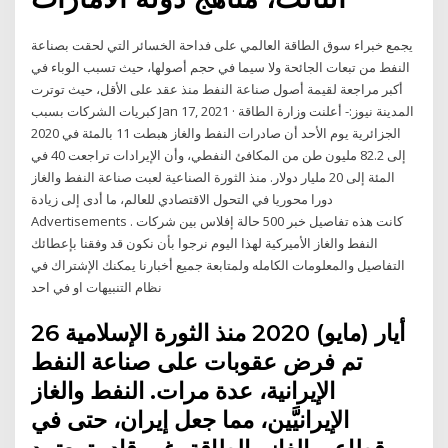
يجمع خبراء سوق الطاقة العالمي على فداحة الخسائر التي لحقت بصناعة
النفط من تبعات الجائحة ولا سيما في حجم أصولها، حيث تسبب الوباء في
أكبر مراجعة لقيمة أصول صناعة النفط منذ عقد على الأقل، حيث توترت
كبريات الشركات بسبب Jan 17, 2021 · المدينة نيوز:- أعلنت وزارة الطاقة
الجزائرية يوم الأحد أن صادرات النفط والغاز هبطت 11 بالمئة في 2020
إلى 82.2 مليون طن من المكافئ النفطي، وأن الإيرادات تراجعت 40 في
المئة إلى 20 مليار دولار. منذ الثورة الصناعية لعبت صناعة النفط والغاز
دورا محوريا في التحول الاقتصادي للعالم، ما أدى إلى زيادة
Advertisements . كانت هذه تفاصيل خبر 500 حالة إفلاس بين شركات
النفط والغاز الأميركية لهذا اليوم نرجوا بأن نكون قد وفقنا بإعطائك
التفاصيل والمعلومات الكامله ولمتابعة جميع أخبارنا يمكنك الإشتراك في
نظام التنبيهات او في احد
26 أيار (مايو) 2020 منذ الثورة اﻹسلامية
تم فرض عقوبات على صناعة النفط
الإيرانية، عدة مرات. النفط والغاز
الإيرانيَّين، مما جعل إيران، حتى في