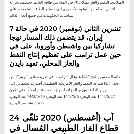
الميلادي. النفط والغاز يمثلان 70 في المئة من طاقة العالم. ستعتمد سرعة
انتقال العالم من الوقود الأحفوري إلى مصادر الطاقة المتجددة، على
سياسات الحكومات في جميع أنحاء العالم.
7 تشرين الثاني (نوفمبر) 2020 في حالة
إيران، قد يتضمن ذلك المسار نهجا
تشاركيا بين واشنطن وأوروبا، على في
حين عمل ترامب على تعظيم إنتاج النفط
والغاز المحلي، تعهد بايدن
حالة الطقس ; الحج 1440هـ وقال "ترامب" في تغريدة على "تويتر": "لن
نخذل أبدًا صناعة النفط والغاز الأمريكية العظيمة. أصدرت تعليماتي إلى
وزير الطاقة ووزير الخزانة لصوغ خطة ستتيح أموالًا؛ حتى تكون
27‏‏/5‏‏/1442 بعد الهجرة 6‏‏/5‏‏/1442 بعد الهجرة 19‏‏/5‏‏/1442 بعد الهجرة
17‏‏/5‏‏/1442 بعد الهجرة
24 آب (أغسطس) 2020 تلقّى
قطاع الغاز الطبيعي المُسال في