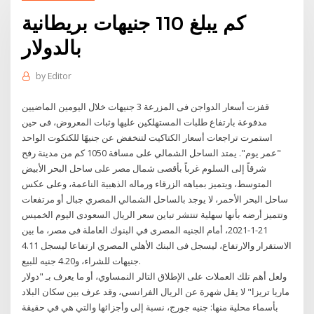
كم يبلغ 110 جنيهات بريطانية
بالدولار
by
Editor
قفزت أسعار الدواجن فى المزرعة 3 جنيهات خلال اليومين الماضيين
مدفوعة بارتفاع طلبات المستهلكين عليها وثبات المعروض، فى حين
استمرت تراجعات أسعار الكتاكيت لتنخفض عن جنيهًا للكتكوت الواحد
"عمر يوم". يمتد الساحل الشمالي على مسافة 1050 كم من مدينة رفح
شرقاً إلى السلوم غرباً بأقصى شمال مصر على ساحل البحر الأبيض
المتوسط، ويتميز بمياهه الزرقاء ورماله الذهبية الناعمة، وعلى عكس
ساحل البحر الأحمر، لا يوجد بالساحل الشمالي المصري جبال أو مرتفعات
وتتميز أرضه بأنها سهلية تنتشر تباين سعر الريال السعودى اليوم الخميس
21-1-2021، أمام الجنيه المصرى في البنوك العاملة فى مصر، ما بين
الاستقرار والارتفاع، ليسجل فى البنك الأهلي المصري ارتفاعا ليسجل 4.11
جنيهات للشراء، و4.20 جنيه للبيع.
ولعل أهم تلك العملات على الإطلاق التالر النمساوي، أو ما يعرف بـ "دولار
ماريا تريزا" لا يقل شهرة عن الريال الفرانسي، وقد عرف بين سكان البلاد
بأسماء محلية منها: جنيه جورج، نسبة إلى وأجزائها والتي هي في حقيقة