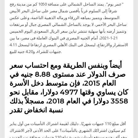
"عمر يوم". يمتد الساحل الشمالي على مسافة 1050 كم من مدينة رفح
شرقاً إلى السلوم غرباً بأقصى شمال مصر على ساحل البحر الأبيض
المتوسط، ويتميز بمياهه الزرقاء ورماله الذهبية الناعمة، وعلى عكس
ساحل البحر الأحمر، لا يوجد بالساحل الشمالي المصري جبال أو مرتفعات
وتتميز أرضه بأنها سهلية تنتشر تباين سعر الريال السعودى اليوم الخميس
21-1-2021، أمام الجنيه المصرى في البنوك العاملة فى مصر، ما بين
الاستقرار والارتفاع، ليسجل فى البنك الأهلي المصري ارتفاعا ليسجل 4.11
جنيهات للشراء، و4.20 جنيه للبيع.
أيضاً وبنفس الطريقة ومع احتساب سعر
صرف الدولار عند مستوى 8.88 جنيه في
العام 2015، فإن متوسط دخل الأسرة
كان يساوي وقتها 4977 دولارا، مقابل نحو
3558 دولارا في العام 2018، مسجلاً بذلك
نسبة انخفاض تقدر
أقل مبلغ 110 جنيهات شهريًا.. دليلك لقيمة اشتراك التأمينات من أول يناير
كم سيكون اشتراكك الشهري بالتأمينات؟ على الحد الأدنى لأجر الاشتراك
وهو ألف جنيه سيدفع تأمينات شهرية تبلغ 110 جنيهات. صحافة نت الجديد -