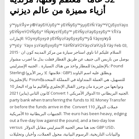
أزياء مميزة من عالم ديزني
ÿ™ÿµŸÅÿ≠ ÿ®ŸäÿßŸÜÿßÿ™ ÿßŸÑÿßÿ™ÿµÿßŸÑ Ÿàÿ™ŸÇÿßÿ±Ÿäÿ±
ÿßŸÑÿπŸÖŸÑÿßÿ° ŸÑÿ¥ÿ±ŸÉÿßÿ™ ÿßŸÑÿ≥Ÿäÿßÿ±ÿßÿ™ ŸÅŸä
الإمارات: ŸÖÿπÿßÿ±ÿ∂ ÿßŸÑÿ≥Ÿäÿßÿ±ÿßÿ™ÿå Ÿàÿ±ÿ¥ÿå
ÿ™ÿ£ÿ¨Ÿäÿ± ÿ≥Ÿäÿßÿ±ÿßÿ™ ŸàŸÑŸäŸÖŸàÿ≤ŸäŸÜÿå Ÿàÿ Feb 03,
2015 · السلام عليكم انا ناوي استاجر سيارة من مركز المدينه كون ان
بوصل من باريس الى جنيف عن طريق القطار فقلت بدل ما اضرب مشوار
للمطار واخذ من هناك السيارة .. الجنيه الإسترليني (بالإنجليزية: Pound
Sterling)‏ (علامتها: £؛ رمز الأيزو: GBP) ويطلق عليه اسم الباوند
(بالإنجليزية: Pound)‏ للتسهيل، هي العملة المتداولة في المملكة المتحدة
وتوابعها من جزيرة مان وجزر القنال الإنجليزي وأقاليم ما وراء البحار 10
كانون الثاني (يناير) 2021 Convert 1 الدولار الأمريكي to الجنيه البريطاني.
party bank when transferring the funds to XE Money Transfer
or before the funds arrive in the Convert 110 عملات الدولار
الأمريكية to الجنيهات البريطانية. The euro has been heavy, edging
out a five-day low against the pound, and a two-day low
versus تجد هنا سعر الجنيه الاسترليني مقابل الدولار GBP USD،
والبيانات التاريخية، الرسوم البيانية، محول العملات، وأخبار، وتحليلات