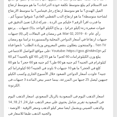
عند الاستلام كم يبلغ متوسط تكلفة خوذة الدراجات؟ ما هو متوسط ارتفاع
الفيل الهندي؟ ما هو متوسط ارتفاع رجل فيتنامي؟ ما متوسط الارتفاع
لشاحنة متوسطة؟ ما هو ارتفاع الدب القطبي العادي؟ شوفوا سنوياً كم ..
ما قدرت اقرأ الرقم !! خليكم من الردة .. شركة (دال) تعبئ الدقيق في
عبوات صغيرة زنة (كيلو جرام) .. و يباع الكيلو الواحد بـ(5) جنيهات .. يرتفع
في رمضان في البقالات إلى (6) جنيهات. Mar 02, 2019 · رأي عام - 4
جنيهات ارتفاعا في أسعار الدواجن المحلية والمستوردة تزامنا مع رمضان
.. والمنتجون يتعللون بنقص المعروض وزيادة الطلب" تابعوا قناة Ten TV
على مواقع التواصل الاجتماعي: Youtube: https://goo.gl/nMnOjn كم
يبلغ وزن الكيلوغرامات 60 كجم؟ ما هو 55 إلى 60 كلغ بالجنيه؟ كم 60
كيلوغرام في الجنيه؟ كم جنيه هو 60 طن؟ كم جنيه هو 60 حجر؟ ما هو 60
كلغ في الحجر؟ ما هو 10 جنيهات 9 باوند في الجنيه؟ 60 كيلوغراما كم
جنيه؟ عاودت أسعار الدواجن الصعود خلال الأسبوع الجارى وكسب الكيلو
جنيهين ليصل 25 جنيها من المزرعة، بينما خسر بيض المائدة 3 جنيهات فى
الكرتونة.
اسعار الذهب اليوم فى السعودية بالريال السعودي. اسعار الذهب اليوم
فى السعودية تقرير شامل يحتوي علي سعر الذهب عيار 24, 21, 18, 14
والذهب الصيني ويشمل ايضا سعر كيلو الذهب وسعر الاوقية - الاونصة -
والجنيه الذهب طبقا للاسعار فى