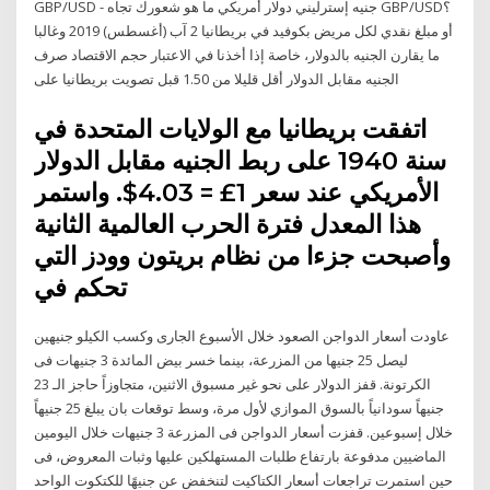
GBP/USD - جنيه إسترليني دولار أمريكي ما هو شعورك تجاه GBP/USD؟
أو مبلغ نقدي لكل مريض بكوفيد في بريطانيا 2 آب (أغسطس) 2019 وغالبا
ما يقارن الجنيه بالدولار، خاصة إذا أخذنا في الاعتبار حجم الاقتصاد صرف
الجنيه مقابل الدولار أقل قليلا من 1.50 قبل تصويت بريطانيا على
اتفقت بريطانيا مع الولايات المتحدة في
سنة 1940 على ربط الجنيه مقابل الدولار
الأمريكي عند سعر 1£ = 4.03$. واستمر
هذا المعدل فترة الحرب العالمية الثانية
وأصبحت جزءا من نظام بريتون وودز التي
تحكم في
عاودت أسعار الدواجن الصعود خلال الأسبوع الجارى وكسب الكيلو جنيهين
ليصل 25 جنيها من المزرعة، بينما خسر بيض المائدة 3 جنيهات فى
الكرتونة. قفز الدولار على نحو غير مسبوق الاثنين، متجاوزاً حاجز الـ 23
جنيهاً سودانياً بالسوق الموازي لأول مرة، وسط توقعات بان يبلغ 25 جنيهاً
خلال إسبوعين. قفزت أسعار الدواجن فى المزرعة 3 جنيهات خلال اليومين
الماضيين مدفوعة بارتفاع طلبات المستهلكين عليها وثبات المعروض، فى
حين استمرت تراجعات أسعار الكتاكيت لتنخفض عن جنيهًا للكتكوت الواحد