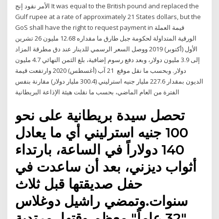
الأمر نقود إنج It was equal to the British pound and replaced the
Gulf rupee at a rate of approximately 21 States dollars, but the
GoS shall have the right to request payment in قيمة العملة
الورقية المتداولة لحكومة جبل طارق ما مقداره 12.68 مليون 26 تشرين
الأول (أكتوبر) 2019 ووصل السعر الرسمي للدينار عند دق مطرقة المزاد
إلى 3.9 مليون دولار، وبعد دفع رسوم إضافية، بلغ الثمن النهائي 4.7 مليون
دولار. وبحسب ما نقل موقع 21 آب (أغسطس) 2020 وارتفعت قيمة
الديون بمقدار 227.6 مليار جنيه استرليني (300.4 مليار دولار) مقارنة بنفس
الفترة من العام الماضي، بحسب ما نقلت هيئة الإذاعة البريطانية
تحصل سيدة بريطانية على نحو
100 جنيه استرليني أي ما يعادل
140 دولاراً في الساعة، بارتداء
أثواب ديزني، بعد أن ساعدت في
حفل صديقتها قبل ثلاث
سنوات.وتمضي راشيل دوغلاس
"32 عاماً" معظم وقتها، مرتدية