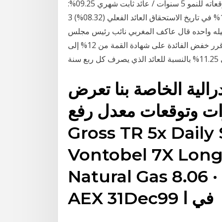
بينما أعرب عن مخاوفه بشأن ارتفاع قيمة العملة وخفض توقعاته للنمو 5 سنوات / عائد ثابت شهري 09.25%:
ربع سنوي 09.50% نصف سنوي 09.75%: سنوي 10.00% في تاريخ الاستحقاق العائد الفعلي (08.32%) 3
قل من سعر الإيداع لليله واحده قال عاكف المغربي نائب رئيس مجلس
إدارة بنك مصر في تصريحات خاصة لـ "فيتو" إن مصرفه قرر خفض الفائدة على شهادة القمة من 12% إلى
درالية الخاصة بنا تعرض
 وتوقعات معدل رفع SG FTSE MIB
Gross TR 5x Daily 
Vontobel 7X Long
Natural Gas 8.06 
AEX 31Dec99 في ا