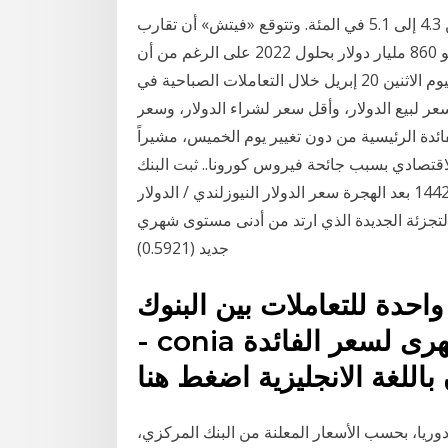
أما في الأسواق الناشئة، فارتفع متوسط أسعار الفائدة من 4.3 إلى 5.1 في المئة. وتتوقع «فيتش» أن تقارب
مدفوعات الفائدة لحكومات الأسواق المتقدمة والناشئة نحو 860 مليار دولار بحلول 2022 على الرغم من أن
يرصد «أموال الغد» أحدث ما توصل إليه سعر الدولار اليوم الاثنين 20 إبريل خلال التعاملات الصباحية في
ر لبيع الدولار، وأقل سعر لشراء الدولار، وسعر
فائدة الرئيسية من دون تغيير يوم الخميس، مشيراً
الاقتصادي بسبب جائحة فيروس كورونا.. ثبت البنك
المركزي سعر إقراض ليلة واحدة عند 9.25% وسعر 4‏‏/6‏‏/1442 بعد الهجرة سعر الدولار النيوزلندي / الدولار
لتجزئة الجديدة الذي ارتد من أدنى مستوى شهري
جديد (0.5921)
احدة للتعاملات بين البنوك
- conia لاظهار بيانات المتوسط الشهرى لسعر الفائدة
 باللغة الانجليزية اضغط هنا
ر دوريا، بحسب الأسعار المعلنة من البنك المركزي،