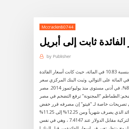
Mccrackin80744
لفائدة ثابت إلى أبريل
by
Publisher
وتم قبول سعر الفائدة للسندات التي تبلغ مدتها 679 يوما بنسبة 10.83 في المائة، حيث كانت أسعار الفائدة
بسيطة والمركبة السنوية 21.66 في المائة و22.83 في المائة على التوالي. وثبت البنك المركزي سعر
الإقراض لليلة واحدة عند 9.25% وسعر إيداع ليلة عند 8.25%، في أدنى مستوى منذ يوليو/تموز 2014. مصر
ضخم; الطماطم "المجنونة" ترفع التضخم في مصر
 تصريحات خاصة لـ "فيتو" إن مصرفه قرر خفض
الفائدة على شهادة القمة من 12% إلى 11% بالنسبة للعائد الذي يصرف شهرياً ومن 12.25% إلى 11.25%
بالنسبة للعائد الذي يصرف كل ربع سنة. يتم تداول الليرة التركية مقابل الدولار عند 7.4147 ، وهي في نفس
الزوج ينتظر تغير في اسعار الفائدةمن قبل البنك ا