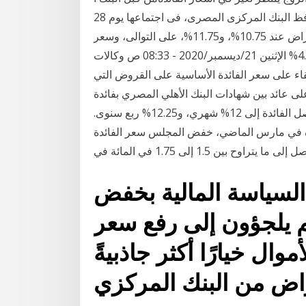
وقررت لجنة السياسة النقدية برئاسة طارق عامر، محافظ البنك المركزى المصرى، فى اجتماعها يوم 28
أبريل الماضى، تثبيت أسعار الفائدة على الإيداع والإقراض عند 10.75%، و11.75%، على التوالى، وسعر
الائتمان اقتصاد الإبقاء على سعر الفائدة في الصين عند 4.65% الإثنين 21/ديسمبر/2020 - 08:33 ص وكالات
بقاء على سعر الفائدة الأساسية على القروض التي
أعلى عائد بين شهادات البنك الأهلي المصري بفائدة
13%، تليها الشهادة البلاتينية التى تتمتع بعائد مرتفع حيث تصل الفائدة إلى 12% شهري، و12.25% ربع سنوى.
تحدة في مارس الماضي، خفض المجلس سعر الفائدة
السياسة المالية بخفض
م يلجؤون إلى رفع سعر
موال خيارًا أكثر جاذبيةً