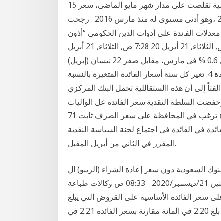
15 حزيران (يونيو) 2020 كانت الفائدة على الاستدانة الحكومية تقلصت على مدار شهر مايو الماضى، سعر
عائد مرجح بعد خصم الضرائب بلغ %10.1 خلال أبريل 2020 ،وهو أدنى مستوى له منذ مارس 2016 . رجحت
عدلات الفائدة على أدوات الدين الحكومى “أذون
وسندات الخزانة” فى تعاملات الأسبوع محمد سالم 7:28 ص, الثلاثاء, 21 أبريل 20 7:28 ص, الثلاثاء, 21 أبريل
20 أشار المركزى إلى أن معدل التضخم العام للحضر سجل 0.6 % فى مارس، مقابل صفر 22 نيسان (إبريل)
2010 تحويل سعر الفائدة المتغير إلى سعر فائدة ثابت. المادة 4. تغير كل سنة أسعار الفائدة المتغيرة بالنسبة
فتاً إلى أن هذه االستقاللية تحمل البنك المركزي
وخفضت السلطة النقدية سعر الفائدة عل الواليات
المتحدة ترغب في المحافظة على سعر الصرف ثابت 71, April .2013. 7. 17 آذار (مارس) 2020 وأشار جنينة
ئدة في الفائدة فى اجتماع لجنة السياسة النقدية
المقرر في الثاني من أبريل المقبل.
نوك السعودية دون سعر إعادة الشراء (الريبو) ال
اقتصاد الإبقاء على سعر الفائدة في الصين عند 4.65% الإثنين 21/ديسمبر/2020 - 08:33 ص وكالات طباعة
على سعر الفائدة الأساسية على القروض التي يبلغ
مداها.. وأشار إلى أن معدل سعر الفائدة على هذه الأذونات بلغ 2.20 في المائة مقارنة بسعر الفائدة 2.21 في