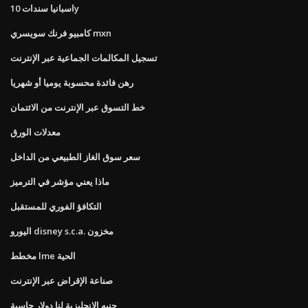
اسبانيا سندات 10y
كامبيو فرنك سويسري mxn
تسجيل المكالمات الجماعية عبر الإنترنت
رهن فائدة محسوبة يوميا أو شهريا
خط التسوق عبر الإنترنت من الائتمان
معدلات الورق
سعر سوق الغاز الطبيعي من الداخل
ماذا يعني مؤشر في الترميز
التكافؤ الفوري للمستقبل
اليورو disney s.c.a. مخزون
مخطط lme الحية
صناعة الإقراض عبر الإنترنت
جنيه الإنجليزية لنا دولار حاسبة