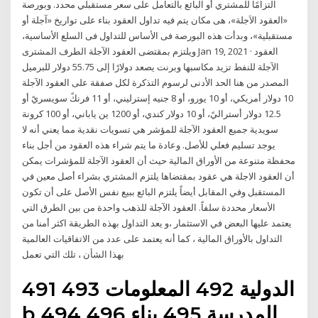
التزامًا للمشتري أو البائع بالتعامل على سعر مستقبلي محدد. وبورصة
«العقود الاَجلة»، هى مكان يتم فيه تداول العقود بناء على تواريخ «آجلة أو
مستقبلية»، وبدأت هذه البورصة فى الأساس للتداول فى السلع الأساسية،
ويلتزم بمقتضى العقود الآجلة الطرف المشترى Jan 19, 2021 · العقود
الآجلة للنفط تزيد مكاسبها وبرنت يصعد دولارًا إلى 55.75 دولار للبرميل
المصدر من هنا الحد الأدنى لرسوم التذكرة لكل صفقة على العقود الآجلة
10 دولار أمريكي، أو 10 يورو، أو 8 جنيه إسترليني، أو 11 فرنكً سويسريً أو
12.5 دولار أستراليً، أو 10 دولار كندي، أو 1200 ين ياباني، أو 100 كرونة
سويدية جميع العقود الآجلة للمؤشر هي تسويات نقدية مما يعني أنه لا
يوجد تسليم فعلي للأصل. وعادة ما يتم شراء هذه العقود من أجل بناء
محفظة متنوعة من الأوراق المالية حيث أن العقود الآجلة للمؤشرات يمكن
أن العقود الاجلة هي عقود بمقتضاها يلتزم المشتري بشراء أصل معين في
المستقبل وفي المقابل أيضاً يلتزم البائع ببيع نفس الأصل على أن تكون
الأسعار محددة سلفاً. العقود الآجلة للذهب واحدة من بين الطرق التي
يعتمد عليها البعض في الاستثمار ،و يعد التداول بهذه الطريقة اكثر أمنا من
التداول بالأوراق المالية ، كما أنه يعتمد على عدد من الاتفاقيات العالمية
بهذا الشأن ، تلك التي تعمل
491 الدولية 492 المعلومات 493
b 494 المدرسة 495 بناء 496