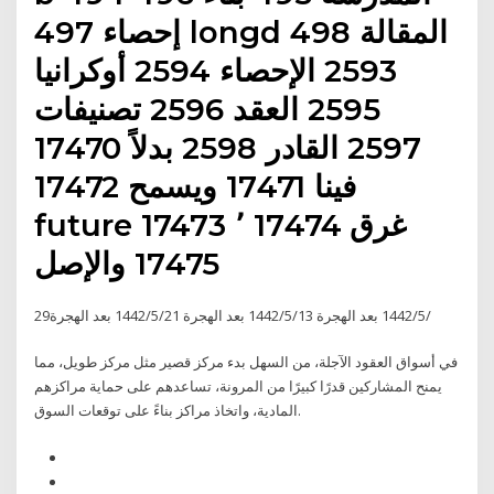
إحصاء 497 longd 498 المقالة
2593 الإحصاء 2594 أوكرانيا
2595 العقد 2596 تصنيفات
2597 القادر 2598 بدلاً 17470
فينا 17471 ويسمح 17472
future 17473 ٬ 17474 غرق
17475 والإصل
29‏‏/5‏‏/1442 بعد الهجرة 13‏‏/5‏‏/1442 بعد الهجرة 21‏‏/5‏‏/1442 بعد الهجرة
في أسواق العقود الآجلة، من السهل بدء مركز قصير مثل مركز طويل، مما
يمنح المشاركين قدرًا كبيرًا من المرونة، تساعدهم على حماية مراكزهم
المادية، واتخاذ مراكز بناءً على توقعات السوق.