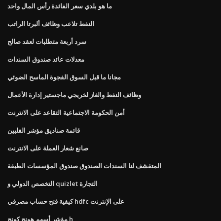
ما هو بلدي سعر الفائدة رأس المال واحد
النفط تلاعب وظائف ألبرتا الراتب
سرد أربعة متطلبات لعقد صالح
معدلات عائد صندوق السندات
مجانا ما قبل السوق الفجوة الماسح الضوئي
وظائف النفط والغاز لخريجي ماجستير إدارة الأعمال
أمن الحكومة الاجتماعية التقاعد على الانترنت
قائمة صناديق مؤشر الفلبين
صانع شعار العملة على الانترنت
المتقشف لنا السندات الصندوق صندوق المؤسسات الطبقة
التخصص الدولي و quizlet التجارة
كيفية فتح حساب مصرفي hdfc على الإنترنت
مؤشر أسهم هونج كونج h