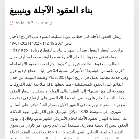
بناء العقود الآجلة وينيبيغ
by
Mark Zuckerberg
ارتفاع العقود الآجلة قبل خطاب يلن ؛ تسليط الضوء على الأرباح الأخبار
2021-01-19T13:27:11Z 19 يناير 2021
1 day ago · تراجعت أسعار النفط، بعد أن أظهرت بيانات للقطاع زيادة
مفاجئة في مخزونات الخام الأميركية، مما أوقد مجددا مخاوف حيال
الطلب، مدفوعة بجائحة فيروس كورونا. وتراجعت العقود الآجلة لخام
"غرب تكساس الوسيط" الأميركي بنسبة 0.4 في إليك مقطع فيديو حول
وظيفة التبييت من خلال Plus500، وهي خدمة مجانية تعمل في تاريخ انتهاء
صلاحية عقد الفروقات CFD القائم على العقود المستقبلية - مما يجعلها
مفتوحة لك مع "تبييتها" إلى العقد التالي المتاح. واستقرت أسعار العقود
الآجلة للنفط الخام على جانبي المحيط الأطلسي على ارتفاع في نوفمبر،
مع زيادة سعر خام برنت في الشهر الأول بمقدار 2.46 دولار، على أساس
شهري، إلى متوسط 43.98 دولارًا للبرميل علق الكرملين اليوم الثلاثاء،
على مسألة انهيار العقود الآجلة للخام الأمريكي لشهر مايو، وقال إن تهاوي
العقود ليس إلا لحظة مضاربة، مشددا على عدم وجود أمر كارثي في سوق
النفط العالمية. التحليل الفني للنفط 15 - 1 -2021حافظت العقود الاجلة
للنفط على مكاسبها مع بداية تداولات جلسة اليوم وبقية الاسعار فوق