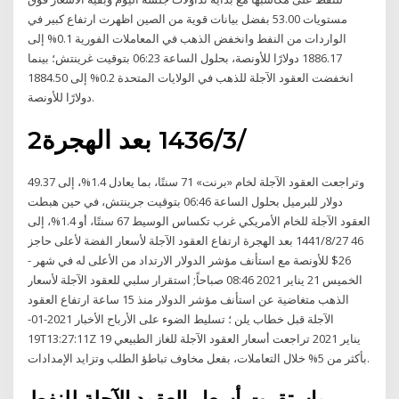
مستويات 53.00 بفضل بيانات قوية من الصين اظهرت ارتفاع كبير في
الواردات من النفط وانخفض الذهب في المعاملات الفورية 0.1% إلى
1886.17 دولارًا للأونصة، بحلول الساعة 06:23 بتوقيت غرينتش؛ بينما
انخفضت العقود الآجلة للذهب في الولايات المتحدة 0.2% إلى 1884.50
دولارًا للأونصة.
2‏‏/3‏‏/1436 بعد الهجرة
وتراجعت العقود الآجلة لخام «برنت» 71 سنتًا، بما يعادل 1.4%، إلى 49.37
دولار للبرميل بحلول الساعة 06:46 بتوقيت جرينتش، في حين هبطت
العقود الآجلة للخام الأمريكي غرب تكساس الوسيط 67 سنتًا، أو 1.4%، إلى
46 27‏‏/8‏‏/1441 بعد الهجرة ارتفاع العقود الآجلة لأسعار الفضة لأعلى حاجز
26$ للأونصة مع استأنف مؤشر الدولار الارتداد من الأعلى له في شهر -
الخميس 21 يناير 2021 08:46 صباحاً; استقرار سلبي للعقود الآجلة لأسعار
الذهب متغاضية عن استأنف مؤشر الدولار منذ 15 ساعة ارتفاع العقود
الآجلة قبل خطاب يلن ؛ تسليط الضوء على الأرباح الأخبار 2021-01-
19T13:27:11Z 19 يناير 2021 تراجعت أسعار العقود الآجلة للغاز الطبيعي
بأكثر من 5% خلال التعاملات، بفعل مخاوف تباطؤ الطلب وتزايد الإمدادات.
واستقرت أسعار العقود الآجلة للنفط