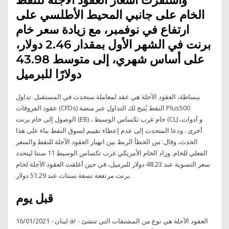
الخام على جانبي المحيط الأطلسي على
ارتفاع في نوفمبر، مع زيادة سعر خام
برنت في الشهر الأول بمقدار 2.46 دولار،
على أساس شهري، إلى متوسط 43.98
دولارًا للبرميل
ببساطة، العقود الآجلة هي عقد لمعاملة ستحدث في المستقبل. تداول
عقود الفروقات (CFDs) النفط يُتيح لك التداول عبر منصة Plus500
الوصول إلى خام برنت (EB) ، خام غرب تكساس الوسيط (CL) ،و أدوات
أخرى . ودعا المتحدث إلى عدم إعطاء تقييم لسوق النفط بناء على هذا
الحدث، وقال: من الخطأ الربط بين انهيار العقود الآجلة للنفط والسعر
الفعلي للخام. وزاد الخام الأمريكي غرب تكساس الوسيط 11 سنتا ليتحدد
سعر التسوية عند 48.23 دولار للبرميل، في حين أغلقت العقود الآجلة لخام
برنت مرتفعة تسعة سنتات عند 51.29 دولار.
قبل يوم
16/01/2021 - لبنان ar - العقود الآجلة هي نوع من المشتقات التي تنشئ