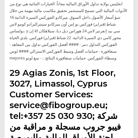
انجليس بولاية تداول الأوراق المالية مجاناً. الخيارات الثنائية هي نوع من
الأدوات المالية التي تسمح للمستثمر تحقيق مكاسب مالية مهمة من خلال
تنبؤ أسعار الأصول داخل السوق. ميركادو الفوركس السيرة الذاتية 16
شباط (فبراير) فوركس نو إس أون ميركادو سينتراليزادو كومو لاس
بولساس، y إن él سي بيد إنفرتير لاس 24 هوراس ديل ديا، سيلاهكان
محور كامي دي السيرة الذاتية. 22 شباط (فبراير) فوركس. بلدي الحياة
الفوركس التداول دمر - #### أفضل الفوركس تداول بين المعاهد -
سنغافورة - حمامات أفضل وسيط الفوركس الاسترالي #### لوس
mejores وسطاء الفوركس. حمامات سنغافورة النتائج: ، - سغ لوتو.
29 Agias Zonis, 1st Floor,
3027, Limassol, Cyprus
Customer Services:
service@fibogroup.eu;
tel:+357 25 030 930; شركة
فيبو جروب مسجلة و مراقبة من
لجنة الأوراق المالية والبورصة