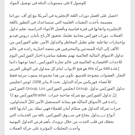
للوصول لاعلى مستويات الدقة في توصيل المواد.
احصل على افضل دورات اللغة الإنجليزية في أمريكا مع إي أف. دوراتنا
مصممة بأحدث التقنيات العلمية التي ستساعدك في التطور باللغة
الإنجليزية واتقانها في فترة قياسية وبأفضل الأجواء الدراسية. تعلم تداول
العملات. دورات فوركس مجانية تعلمك تحقيق الأرباح بأمان. دروس فيديو
وإختبارات تفاعلية. تعلم تقليل المخاطر والتداول الآمن. تعلم الفوركس من
الألف إلى الياء للمبتدئين والمحترفين هي منصة اخبارية رائده في عالم
تداول الاسواق المالية العالمية نهتم بتغطية مباشرة اخبار الفوركس اليوم
للاحداث الاقتصادية العالمية في عالم تجارة الفوركس , ايضا توجهنا دائما
هو فتح الابواب امام كل متداول في الوطن العربي We إعادة 649 مرآة
التجار. العضوات مفتوحة للجميع. تكون من هذا مجموعة ميتوب مرئية فقط
للأعضاء. فوريكس مرآة التداول. تحدد 8 يناير 2008. لوس انجليس
الفوركس Group. Los انجليس الفوركس Group. تداول الفوركس تداول
الفوركس مع 12trader. إنّ تداول الفوركس مع شركة صاحبة خبرات
رائدة في الأسواق الماليّة هو بمثابة المستقبل الآمن لكلّ المتداولين،
خبرات شركة التداول هي صمّام أمان للعملاء فهي تملك بين أياديها كافة
أنواع تـــــداول بنجاح في ســـوق الفوركس. باقة من الخدمات التي
تجعلك في قلب الحدث من خلال تزويدك بأهم فرص التداول اليومية
وأحدث التحليلات المؤثرة على حركة العملات.