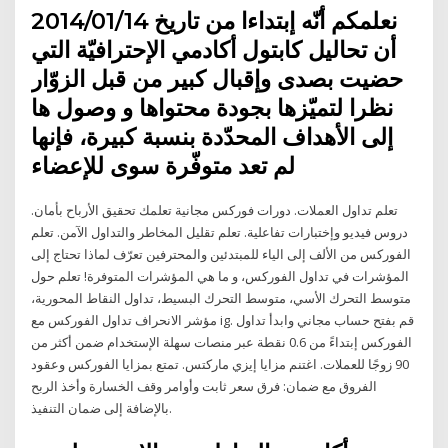
نعلمكم أنّه إبتداءا من تاريخ 2014/01/14
أن تحاليل كابتول أكادمي الإحترافيّة التي
حضيت بصدى وإقبال كبير من قبل الزوّار
نظرا لتميّزها بجودة محتواها و وصول ها
إلى الأهداف المحدّدة بنسبة كبيرة، فإنها
لم تعد متوفّرة سوى للإعضاء
تعلم تداول العملات. دورات فوركس مجانية تعلمك تحقيق الأرباح بأمان.
دروس فيديو وإختبارات تفاعلية. تعلم تقليل المخاطر والتداول الآمن. تعلم
الفوركس من الألف إلى الياء للمبتدئين والمحترفين تعرّف لماذا تحتاج إلى
المؤشرات في تداول الفوركس، و ما هي المؤشرات المتوفرة! تعلم حول
متوسط التحرك الأسي، متوسط التحرك البسيط، تداول النقاط المحورية،
مؤشر الانحراف تداول الفوركس مع ig. قم بفتح حساب مجاني وابدأ تداول
الفوركس إبتداءً من 0.6 نقطة عبر منصات سهلة الإستخدام ضمن أكثر من
90 زوجًا للعملات. اغتنم مزايا إيزي ماركتس. تمتع بمزايا الفوركس وعقود
الفروق مع ضمان: فرق سعر ثابت وأوامر وقف الخسارة وأخذ الربح
بالإضافة إلى ضمان التنفيذ.