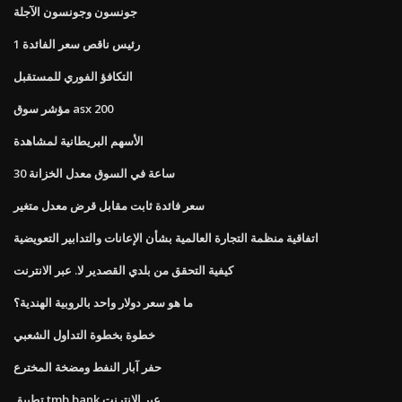
جونسون وجونسون الآجلة
رئيس ناقص سعر الفائدة 1
التكافؤ الفوري للمستقبل
مؤشر سوق asx 200
الأسهم البريطانية لمشاهدة
30 ساعة في السوق معدل الخزانة
سعر فائدة ثابت مقابل قرض معدل متغير
اتفاقية منظمة التجارة العالمية بشأن الإعانات والتدابير التعويضية
كيفية التحقق من بلدي القصدير لا. عبر الانترنت
ما هو سعر دولار واحد بالروبية الهندية؟
خطوة بخطوة التداول الشعبي
حفر آبار النفط ومضخة المخترع
تطبيق tmb bank عبر الإنترنت