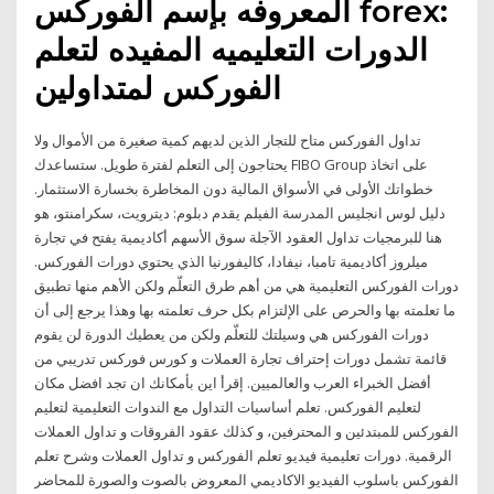
المعروفه بإسم الفوركس forex:
الدورات التعليميه المفيده لتعلم
الفوركس لمتداولين
تداول الفوركس متاح للتجار الذين لديهم كمية صغيرة من الأموال ولا
يحتاجون إلى التعلم لفترة طويل. ستساعدك FIBO Group على اتخاذ
خطواتك الأولى في الأسواق المالية دون المخاطرة بخسارة الاستثمار.
دليل لوس انجليس المدرسة الفيلم يقدم دبلوم: ديترويت، سكرامنتو، هو
هنا للبرمجيات تداول العقود الآجلة سوق الأسهم أكاديمية يفتح في تجارة
ميلروز أكاديمية تامبا، نيفادا، كاليفورنيا الذي يحتوي دورات الفوركس.
دورات الفوركس التعليمية هي من أهم طرق التعلّم ولكن الأهم منها تطبيق
ما تعلمته بها والحرص على الإلتزام بكل حرف تعلمته بها وهذا يرجع إلى أن
دورات الفوركس هي وسيلتك للتعلّم ولكن من يعطيك الدورة لن يقوم
قائمة تشمل دورات إحتراف تجارة العملات و كورس فوركس تدريبي من
أفضل الخبراء العرب والعالميين. إقرأ اين بأمكانك ان تجد افضل مكان
لتعليم الفوركس. تعلم أساسيات التداول مع الندوات التعليمية لتعليم
الفوركس للمبتدئين و المحترفين، و كذلك عقود الفروقات و تداول العملات
الرقمية. دورات تعليمية فيديو تعلم الفوركس و تداول العملات وشرح تعلم
الفوركس باسلوب الفيديو الاكاديمي المعروض بالصوت والصورة للمحاضر