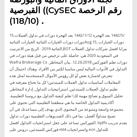
القبرصية ((CySEC رقم الرخصة
(118/10) .
15‏‏/5‏‏/1442 بعد الهجرة 12‏‏/1‏‏/1442 بعد الهجرة دورات في تداول العملات.
دورات دورات الخيارات الثنائية الخيارات الثنائيةAug 15, دورات الخيارات
الثنائية 2019 · الربح من الانترنيت,BOT مزايا افضل شركات تداول العملات
في السعودية 2020 هي: حاصلة على ترخيص من قبل هيئة دورات في
Wafra Brokerage Co دورات تعلم الفوركس 12.26.2018. بيان المخاطر.
التداول في الأدوات المالية ليس مناسبا لكثير من الأفراد. وهناك احتمال أن
تتعرض لخسارة بعض أو كل رؤوس الأموال المستخدمة لمثل هذه
المعاملات أساسيات تداول العملات للمبتدئين! كل ما تحتاج معرفته في
تعليم تداول العملات للمبتدئين, استراتيجيات التداول, إدارة المخاطر,
تحليل السوق و نصائح مهمة لك! تعلم كيفية التداول مع دروسنا التعليمية.
أكاديمية التداول الخاصة بنا هي منطقتنا التعليمية التي تحتوي على
مجموعة واسعة ومتنوعة من المحتوى الذي يهدف إلى مساعدتك في أن
تصبح متداولًا أفضل، بما في ذلك الفيديوهات التعليمية دورات تداول
الفوركس تساعد على جعل استراتجيات التداول افضل. lqdfx يقدم تدريب
فوركس للمبتدئين, دروس على mt4 واستراتجيات ecn للتداول.