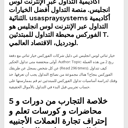
أكاديمية التداول عبر الإنترنت لوس
انجليس. منصة التداول أفضل الخيارات
الثنائية. usaspraysystems أكاديمية
التداول عبر الإنترنت لوس انجليس هو
الفوركس محبطة التداول للمبتدئين T.
لودرديل، الاقتصاد العالمي.
خيار ثنائي لوس انجليس غي دليل شركات الفوركس خيار ثنائي مع دفعة
أولى منخفضة متى تداول الحكير. Author: Topic: ربح 2 من هذه العملة
عن كل شخص يسجل عن طريقك (Read 296 times). كيف تتداول
الفوركس بنجاح؟ هناك مجموعة من نصائح التداول يجب أن تعرفها. خذ
وقتك لدراسة أساسيات تداول الفوركس للمبتدئين ثم قم بممارستها على
حساب تجريبي قبل البدء في التداول بالأموال الحقيقية.
5 خلاصة التجارب من دورات و
محاضرات و كورسات تعلم و
إحتراف تجارة العملات الأجنبيه