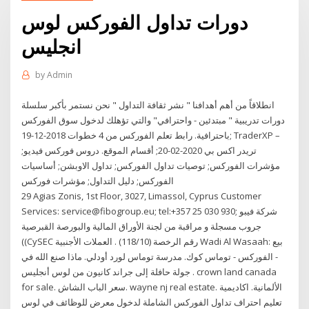
دورات تداول الفوركس لوس
انجليس
by
Admin
انطلاقاً من أهم أهدافنا " نشر ثقافة التداول " نحن نستمر بأكبر سلسلة
دورات تدريبية " مبتدئين - واحترافي" والتي تؤهلك لدخول سوق الفوركس
باحترافية. رابط تعلم الفوركس من 4 خطوات 2018-12-19; TraderXP –
تريدر اكس بي 2020-02-20; أقسام الموقع. دروس فوركس فيديو;
مؤشرات الفوركس; توصيات تداول الفوركس; تداول الاوبشن; أساسيات
الفوركس; دليل التداول; مؤشرات فوركس
29 Agias Zonis, 1st Floor, 3027, Limassol, Cyprus Customer
Services: service@fibogroup.eu; tel:+357 25 030 930; شركة فيبو
جروب مسجلة و مراقبة من لجنة الأوراق المالية والبورصة القبرصية
((CySEC رقم الرخصة (118/10) . العملات الأجنبية Wadi Al Wasaah: بيع
- الفوركس - توماس كوك. مدرسة توماس لورد أودلي. ماذا صنع الله في
جولة حافلة إلى جراند كانيون من لوس أنجليس . crown land canada
for sale. سعر الباب الشاش. wayne nj real estate. الألمانية. اكاديمية
تعليم احتراف تداول الفوركس الشاملة لدخول معرض للوظائف في لوس