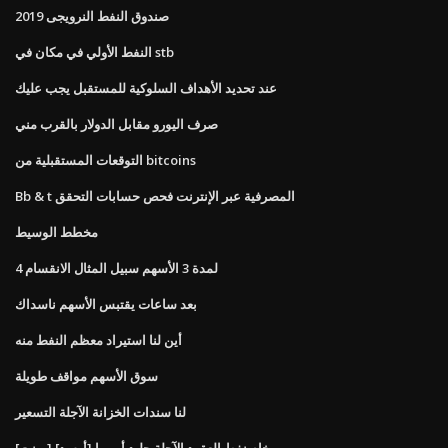
صندوق النفط النرويجى 2019
النفط الأولي في مكان في stb
عند تحديد الأهداف السلوكية للمستقبل يجب عليك
صرف اليورو مقابل الدولار بالقرب مني
التوقعات المستقبلية من bitcoins
Bb & t المصرفية عبر الإنترنت فحص حسابات التحقق
مخطط الوسيط
4 لمدة 3 الأسهم سبيل المثال الانقسام
بعد ساعات يقتبس الأسهم ناسداك
أين لنا استيراد معظم النفط منه
سوق الأسهم مواقف طويلة
لنا سندات الخزانة الآجلة التسعير
[برنت] خام نفط العقود الآجلة جليد أوروبا [أوسد]