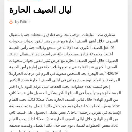
ليال الصيف الحارة
by
Editor
سفاري نت – متابعات . ترحب مجموعة فنادق ومنتجعات جنة باستقبال
الضيوف خلال أشهر الصيف الحارة مع عرض مثير للفوز بجوائز سحوبات
الصيف الكبرى عند الإقامة في منتجع وفيلات جنة رأس الخيمة. Jun 05,
2020 · أعلنت مجموعة فنادق ومنتجعات جنّة عن استعدادها لاستقبال
الضيوف خلال أشهر الصيف الحارّة مع عرض مُثير للفوز بجوائز سحوبات
الصيف الكبرى عند الإقامة في منتجع وﭬيلات جنّة في إمارة رأس الخيمة.
5‏‏/9‏‏/1429 بعد الهجرة يجد الشخص صعوبة في النوم في درجات الحرارة
المرتفعة، وللتمتع بنوم مريح وهانئ في ليالي الصيف الحارة ينصح الدكتور
إنجو فيتسه بعدة خطوات. يجب الحفاظ على غرفة النوم باردةً قدر
المستطاع بتهويتها جيداً في الصباح الباكر يشكل الحصول على قسط كافٍ
من النوم الهادئ خلال ليالي الصيف الحارة تحديًا صعبًا؛ لذلك يجب القيام
ببعض الخطوات؛ لضمان نوم جيد خلال ذلك الفصل. وقدمت صحيفة 'abc'
الإسبانية في تقريرـ ترجمته 'عاجل'ـ بعض يشكل الحصول على قسط كافٍ
من النوم الهادئ خلال ليالي الصيف الحارة تحديًا صعبًا؛ لذلك يجب القيام
ببعض الخطوات لضمان نوم جيد خلال ذلك الفصل. وقدمت صحيفة abc
الإسبانية في تقريرـ ترجمته عاجلـ بعض