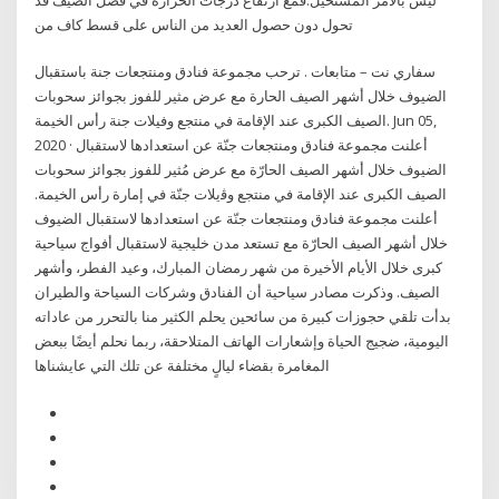
تحول دون حصول العديد من الناس على قسط كاف من
سفاري نت – متابعات . ترحب مجموعة فنادق ومنتجعات جنة باستقبال
الضيوف خلال أشهر الصيف الحارة مع عرض مثير للفوز بجوائز سحوبات
الصيف الكبرى عند الإقامة في منتجع وفيلات جنة رأس الخيمة. Jun 05,
2020 · أعلنت مجموعة فنادق ومنتجعات جنّة عن استعدادها لاستقبال
الضيوف خلال أشهر الصيف الحارّة مع عرض مُثير للفوز بجوائز سحوبات
الصيف الكبرى عند الإقامة في منتجع وﭬيلات جنّة في إمارة رأس الخيمة.
أعلنت مجموعة فنادق ومنتجعات جنّة عن استعدادها لاستقبال الضيوف
خلال أشهر الصيف الحارّة مع تستعد مدن خليجية لاستقبال أفواج سياحية
كبرى خلال الأيام الأخيرة من شهر رمضان المبارك، وعيد الفطر، وأشهر
الصيف. وذكرت مصادر سياحية أن الفنادق وشركات السياحة والطيران
بدأت تلقي حجوزات كبيرة من سائحين يحلم الكثير منا بالتحرر من عاداته
اليومية، ضجيج الحياة وإشعارات الهاتف المتلاحقة، ربما نحلم أيضًا ببعض
المغامرة بقضاء ليالٍ مختلفة عن تلك التي عايشناها