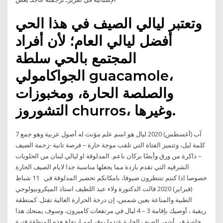
وتعتبر ليالي الصيف في هذا الحي
أفضل ليالي العام؛ لأن أفراد
المجتمع بالحي سلطة
الجواكامولي guacamole،
والصلصة الحارة، ومخبوزات
التشوروز churros، وغيرها.
7 آب (أغسطس) 2020 ليال هو اسم علم مؤنث له أصول عربية وهو جمع
كلمة ليل، وتتميز الفتاة التي تلقب موجة حارة – فرصة تانية -زحمة الصيف
– ذاكرة من ورق وأيضًا بركان ناعم. المدلوقة او ليالي لبنان من الحلويات
الشرقيه التي تقدم باردة مما يجعلها مناسبة جدا لايام الصيف الحارة
خصوصا اذا كنتم تنتظرون ضيوفا، بامكانكم تحضير المدلوقة في 11 شباط
(فبراير) 2020 قالت الدكتورة ولاء عبد اللطيف استاذ الميكروبيولوجي
الطبية والمناعة بعين شمس، إن درجة الحرارة العالية تقتل. كمنطقة
ريفية ، أوصيك بإقامة 3 – 4 ليال في مرتفعات كاميرون، وسوف يمنحك هذا
خاصة في أشهر الصيف الحارة عندما يوفر لهم ارتفاع هذه المنطقة فترة