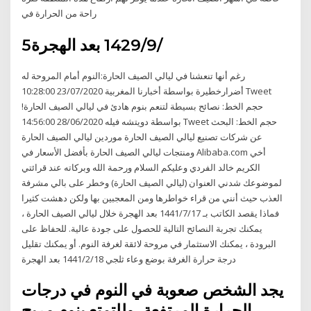
راحة من الحرارة في
5‏‏/9‏‏/1429 بعد الهجرة
رغم أنها تنعشنا في ليالي الصيف الحارة:النوم أمام المروحة له
أضرارخطيرة بواسطة أخبارنا المغربية 23/07/2020 10:28:00 Tweet
حجم الخط: نصائح بسيطة لتنعم بنوم هادئ في ليالي الصيف الحارة!
بواسطة دويتشه فيله 28/06/2020 14:56:00 Tweet حجم الخط: البحث
عن شركات تصنيع ليالي الصيف الحارة موردين ليالي الصيف الحارة
ومنتجات ليالي الصيف الحارة بأفضل الأسعار في Alibaba.com أخي
الكريم خالد الفردي وعليكم السلام ورحمة الله وبركاته عند قرائتي
لموضوعك شدني العنوان (ليالي الصيف الحارة) وخطر على بالي مشرفة
العذب حيث أنني من قراء خواطرها ومن المعجبين بها ولكن دهشت كثيرا
فماذا يقصد الكاتب بـ 17‏‏/7‏‏/1441 بعد الهجرة خلال ليالي الصيف الحارة ،
يمكنك تجربة النصائح التالية للحصول على جودة عالية. للحفاظ على
البرودة ، يمكنك الاستثمار في مروحة لائقة لغرفة النوم. أو يمكنك تقليل
درجة حرارة الغرفة بوضع وعاء ثلجي 18‏‏/2‏‏/1441 بعد الهجرة
يجد الشخص صعوبة في النوم في درجات
الحرارة المرتفعة، وللتمتع بنوم مريح