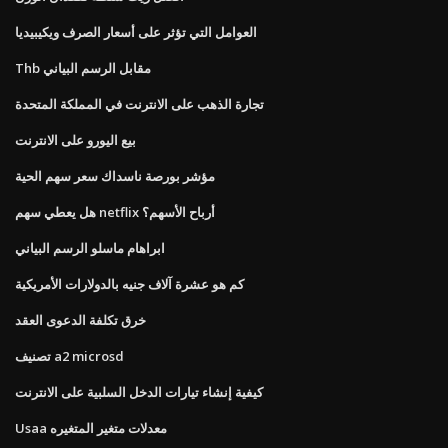
العوامل التي تؤثر على أسعار الصرف ويكيبيديا
Thb مقابل الرسم البياني
تجارة الذهب على الانترنت في المملكة المتحدة
بيع اليورو على الانترنت
مؤشر بورصة ناسداك سعر سهم الحية
هل يعطي سهم netflix أرباح الأسهم؟
ابراهام ماسلو الرسم البياني
كم هو عشرة آلاف جنيه بالدولارات الأمريكية
خرق تكلفة الدعوى العقد
تصنيف a2 microsd
كيفية إنشاء تيارات الدخل السلبية على الانترنت
Usaa معدلات متغير المتغيره