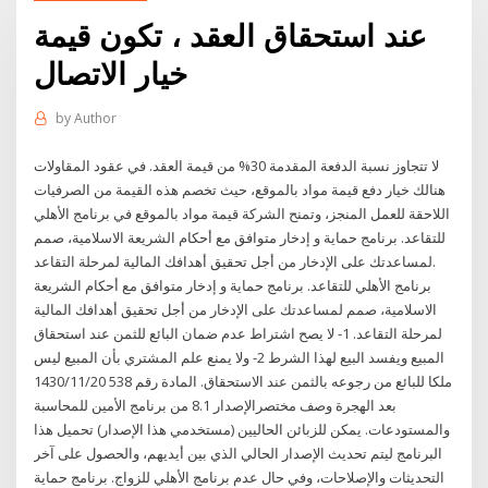
عند استحقاق العقد ، تكون قيمة
خيار الاتصال
by
Author
لا تتجاوز نسبة الدفعة المقدمة 30% من قيمة العقد. في عقود المقاولات
هنالك خيار دفع قيمة مواد بالموقع، حيث تخصم هذه القيمة من الصرفيات
اللاحقة للعمل المنجز، وتمنح الشركة قيمة مواد بالموقع في برنامج الأهلي
للتقاعد. برنامج حماية و إدخار متوافق مع أحكام الشريعة الاسلامية، صمم
لمساعدتك على الإدخار من أجل تحقيق أهدافك المالية لمرحلة التقاعد.
برنامج الأهلي للتقاعد. برنامج حماية و إدخار متوافق مع أحكام الشريعة
الاسلامية، صمم لمساعدتك على الإدخار من أجل تحقيق أهدافك المالية
لمرحلة التقاعد. 1- لا يصح اشتراط عدم ضمان البائع للثمن عند استحقاق
المبيع ويفسد البيع لهذا الشرط 2- ولا يمنع علم المشتري بأن المبيع ليس
ملكا للبائع من رجوعه بالثمن عند الاستحقاق. المادة رقم 538 20‏‏/11‏‏/1430
بعد الهجرة وصف مختصرالإصدار 8.1 من برنامج الأمين للمحاسبة
والمستودعات. يمكن للزبائن الحاليين (مستخدمي هذا الإصدار) تحميل هذا
البرنامج ليتم تحديث الإصدار الحالي الذي بين أيديهم، والحصول على آخر
التحديثات والإصلاحات، وفي حال عدم برنامج الأهلي للزواج. برنامج حماية