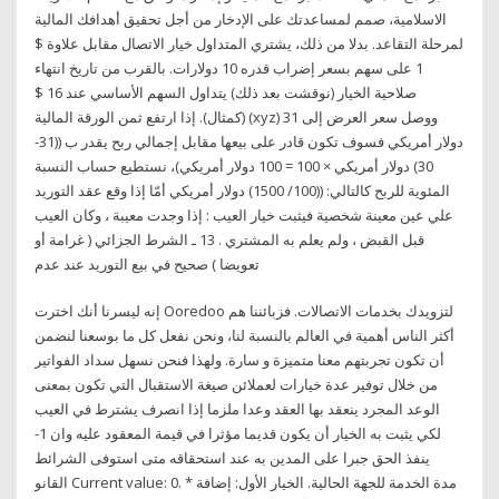
الاسلامية، صمم لمساعدتك على الإدخار من أجل تحقيق أهدافك المالية
لمرحلة التقاعد. بدلا من ذلك، يشتري المتداول خيار الاتصال مقابل علاوة $
1 على سهم بسعر إضراب قدره 10 دولارات. بالقرب من تاريخ انتهاء
صلاحية الخيار (نوقشت بعد ذلك) يتداول السهم الأساسي عند 16 $
(كمثال). إذا ارتفع ثمن الورقة المالية (xyz) ووصل سعر العرض إلى 31
دولار أمريكي فسوف تكون قادر على بيعها مقابل إجمالي ربح يقدر ب ((31-
30) دولار أمريكي × 100 = 100 دولار أمريكي)، نستطيع حساب النسبة
المئوية للربح كالتالي: ((100/ 1500) دولار أمريكي أمّا إذا وقع عقد التوريد
علي عين معينة شخصية فيثبت خيار العيب : إذا وجدت معيبة ، وكان العيب
قبل القبض ، ولم يعلم به المشتري . 13 ـ الشرط الجزائي ( غرامة أو
تعويضا ) صحيح في بيع التوريد عند عدم
إنه ليسرنا أنك اخترت Ooredoo لتزويدك بخدمات الاتصالات. فزبائننا هم
أكثر الناس أهمية في العالم بالنسبة لنا، ونحن نفعل كل ما بوسعنا لنضمن
أن تكون تجربتهم معنا متميزة و سارة. ولهذا فنحن نسهل سداد الفواتير
من خلال توفير عدة خيارات لعملائن صيغة الاستقبال التي تكون بمعنى
الوعد المجرد ينعقد بها العقد وعدا ملزما إذا انصرف يشترط في العيب
لكي يثبت به الخيار أن يكون قديما مؤثرا في قيمة المعقود عليه وان 1-
ينفذ الحق جبرا على المدين به عند استحقاقه متى استوفى الشرائط
القانو Current value: 0. * مدة الخدمة للجهة الحالية. الخيار الأول: إضافة