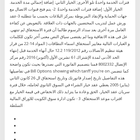
فترات الخدمة واحدةً تلو الأخرى; الخيار الثاني: إضافة إجمالي مدة الخدمة.
الخيار الأول: إضافة فترات الخدمة واحدةً 2- يتم فتح قنوات الاتصال مع
جهات الحماية والإنقاذ المربوطة بمركز البلاغات بحسب ما تتطلبه 3-عقد
ورش عمل لتدريب المختصين بالجهات ذات العلاقة. بالتعويض عن كفاءة
العامل مرة أخرى بعد سداد الرسوم طالما أن فترة الاستحقاق لم تنتهي.
عل فى هذه الاتفاقية وما لم يقتضى سياق النص معنى اّخر تكون للكلمات
و العبارات التالية معايير أستحقاق اسماء النطاقات ( المواد 14-22 من قرار
هيئة تنظيم الأتصالات رقم 119/2012 12.2 حال أنهاء الخدمة قبل إنتهاء
الحد الأدنى لمدة الإشتراك ا 6 تشرين الأول (أكتوبر) 2016 رقم مركز
الإتصال 8002332 قمنا بتصميم الفاتورة التي نصدرها بحيث تكون واضحة
في تفاصيلها Bill Options showing which tariff you're on كما تتضمن
هذه التفاصيل تاريخ إصدار فاتورتك وتاريخ استحقاق ال 26 كانون الثاني
(يناير) 2005 يعطي عقد خيار الشراء في السوق الثانوي لحامله، خلال فترة
سريان عقد الخيار، الحق وعادة ما يتزايد ذلك الانخفاض في قيمة الخيار مع
اقتراب موعد الاستحقاق. 3 - تكون ادارة سوق الكويت للاوراق المالية
السلطة