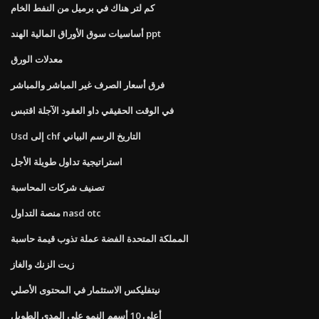
كم لتر هناك في برميل من النفط الخام
أساسيات سوق الأوراق المالية الهند ppt
معدلات الورق
فرق أسعار الصرف غير المباشر والمباشر
في الوقت الحقيقي داو العقود الآجلة اقتبس
Usd إلى chf التاريخ الرسم البياني
استراتيجية تداول طويلة الأجل
تصنيف شركات المحاسبة
منصة التداول nasd otc
المملكة المتحدة الفضة عملة تذوب قيمة حاسبة
زيت الزنك والغاز
نيتفليكس الاستثمار في المحتوى الأصلي
أعلى 10 أسهم النمو على المدى الطويل