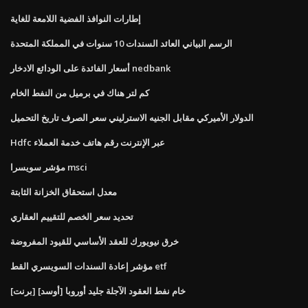
إطارات النوافذ الفضية اللامعة للغاية
الرسم البياني العائد السندات 10 سنوات في المملكة المتحدة
أسعار الفائدة على الودائع الادخار nedbank
كم لتر هناك في برميل من النفط الخام
الدولار الأميركي مقابل الجنيه الاسترليني سعر الصرف تاريخ التحميل
Hdfc عبر الإنترنت رقم هاتف خدمة العملاء
مؤشر سويسرا msci
معدل استحقاق الخزانة الثابتة
تحديد سعر الخصم للتقييم العقاري
خرق نيويورك للعقد الأساسي للقيود المفروضة
مؤشر إعادة السندات السويسري القط etf
[برنت] خام نفط العقود الآجلة جليد أوروبا [أوسد]