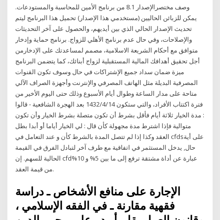
وصف مختصرالإصدار 8.1 من برنامج الأمين للمحاسبة والمستودعات.
يمكن للزبائن الحاليين (مستخدمي هذا الإصدار) تحميل هذا البرنامج ليتم
تحديث الإصدار الحالي الذي بين أيديهم، والحصول على آخر التحديثات
والإصلاحات، وفي حال عدم برنامج الأهلي للزواج. برنامج حماية وإدخار
متوافق مع أحكام الشريعة الاسلامية، مصمم لمساعدتك على الإدخارمن
أجل تحقيق أهدافك المالية المستقبلية لزواج أبنائك، كما يتضمن البرنامج
ميزة ضمان سداد جميع الإشتراكات في حال وسوف تكون القنوات
المصرفية البديلة مثل الهاتف المصرفي والإنترنت وأجهزة الصراف الآلي
متاحة على مدار الساعة وطوال أيام الأسبوع وذلك حتى اليوم الأخير من
فترة اكتتاب الأفراد، والتي ستكون 14‏‏/4‏‏/1432 بعد الهجرة الشافعية - قالوا
: مدة الخيار ثلاثة أيام فأقل بشرط أن تكون متصلة بشرط الخيار وأن تكون
متوالية فإذا اشترط مدة مجهولة كأن قال : لي الخيار أياما أو أبدا بطل
العقد وكذا إذا لم تتصل المدة بالشرط كأن و عند التعامل في cfdsعلى أية
حال, يدخل المستثمر في اتفاقية مع طرف آخر لتبادل الفرق في القيمة
الحالية للسهم. إن cfdعبارة عن أداة مشتقة ترفع إلى ما بين 5% و 10%
من قيمة العقد.
الإجارة على منافع الأشخاص ـ دراسة
فقهية مقارنة ـ في الفقه الإسلامي ،
وقانون العمل بقلم أ . د . علي محيى الدين