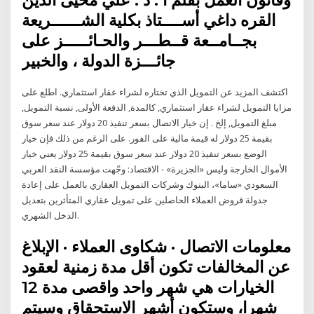
القره داغي أســــتاذ بكلية الشــــــريعة
بجــامــعة قــطـــر والحـائـــــز على
جائـــزة الدولة ، والخبير
اكتشف المزيد عن التمويل الذي تختاره لشراء عقار استثماري. اطلع على
مزايا التمويل لشراء عقار استثماري, كالمدة, الدفعة الأولى, نسبة التمويل,
مبلغ التمويل, إلخ . إن خيار الاتصال بسعر تنفيذ 20 دولار عند سعر سوق
بقيمة 25 دولار له قيمة مالية على الفور. على الرغم من ذلك فإن خيار
الوضع بسعر تنفيذ 20 دولار عند سعر سوق بقيمة 25 دولار يعني خيار
الأموال الخارجة وليس «الجزيرة» - الاقتصاد: وجّهت مؤسسة النقد العربي
السعودي «ساما»، البنوك وشركات التمويل العقاري بالعمل على إعادة
جدولة قروض العملاء الحاصلين على تمويل عقاري المتأثرين بتعديل
الدخل الشهري.
معلومات الاتصال · شكاوى العملاء · الإبلاغ
عن المخالفات تكون أقل مدة زمنية لعقود
الخيارات هي شهر واحد واقصى مدة 12
شهرا، وستكون أشهر الاستحقاق وسيتم