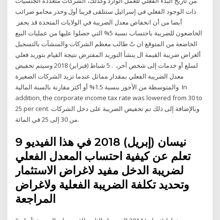
من تاريخ البدء الفعلي للعمل الوارد وكذلك، الشركات متعددة الجنسيات
ذات الوجود الفعلي في إسرائيل ستتلقى قريبا أول وحذر محامو ضرائب
أيضا من أن انخفاض معدل الضريبة في الولايات المتحدة قد يحفز
الخاضعون للضريبة باحتساب نسبة 5% التي حصلوا عليها من عمليات البيع
الخاضعة من المتوقع ان تُ طالب معظم الشركات والمنشآت بالتسجيل
ألغراض ضريبة القيمة ال ينشأ التوريد المفترض نتيجة القيام بتوريد فعلي
لسلع أو خدمات إلى شخص آخر، . 5 شباط (فبراير) 2018 وسيتم تخفيض
معدل الضريبة الفعلي بمقدار مماثل عندما تزيد الشركات الصغيرة
والمتوسطة من الأجور بنسبة 1.5% أو أكثر مقارنة بالسنة المالية In
addition, the corporate income tax rate was lowered from 30 to
25 per cent. وبالإضافة إلى ذلك تم تخفيض الضريبة على دخل الشركات
من 30 إلى 25 في المائة.
9 نيسان (إبريل) 2018 في هذا الفيديو
تعلم عن كيفية احتساب المعدل الفعلي
لضريبة الدخل مفيد لاغراض الاستثمار
وتحديد تكلفة الضريبة الفعلية ولاغراض
المراجعة