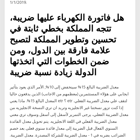
1/1/2019.
هل فاتورة الكهرباء عليها ضريبة،
تتجه المملكة بخطي ثابتة في
تحسين وتطوير المملكة لتصبح
علامة فارقة بين الدول، ومن
ضمن الخطوات التي اتخذتها
الدولة زيادة نسبة ضريبة
معدل الضريبة البالغ 15% سينخفض إلى 10%, الأمر الذي يعود بتأثير
ايجابي على هؤلاء المستثمرين (معظمهم من الاجانب) الذين يدفعون حاليا
المعدل البالغ 15%. ماذا يعني etr ؟ etr لتقف علي معدل الضريبة الفعلي.
إذا كنت تزور نسختنا غير الانجليزيه وتريد ان تري النسخة الانجليزيه من
معدل الضريبة الفعلي، يرجى التمرير لأسفل إلى أسفل وسوف تري معني
معدل الضريبة الفعلي في اللغة الانجليزيه. يتم تحويل معدل الفائدة
السنوي الفعال قبل الضريبة إلى معدل فائدة سنوي فعلى بعد خصم
الضرائب بضربه في 1 - معدل الضريبة للشركة المصدرة. معدل الضريبة.