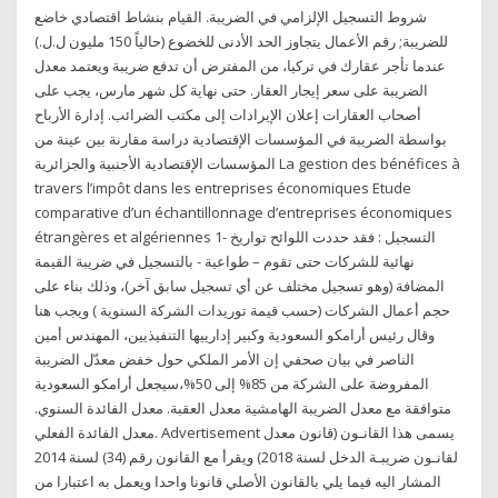
شروط التسجيل الإلزامي في الضريبة. القيام بنشاط اقتصادي خاضع
للضريبة; رقم الأعمال يتجاوز الحد الأدنى للخضوع (حالياً 150 مليون ل.ل.)
عندما تأجر عقارك في تركيا، من المفترض أن تدفع ضريبة ويعتمد معدل
الضريبة على سعر إيجار العقار. حتى نهاية كل شهر مارس، يجب على
أصحاب العقارات إعلان الإيرادات إلى مكتب الضرائب. إدارة الأرباح
بواسطة الضريبة في المؤسسات الإقتصادية دراسة مقارنة بين عينة من
المؤسسات الإقتصادية الأجنبية والجزائرية La gestion des bénéfices à
travers l’impôt dans les entreprises économiques Etude
comparative d’un échantillonnage d’entreprises économiques
étrangères et algériennes 1- التسجيل : فقد حددت اللوائح تواريخ
نهائية للشركات حتى تقوم – طواعية - بالتسجيل في ضريبة القيمة
المضافة (وهو تسجيل مختلف عن أي تسجيل سابق آخر)، وذلك بناء على
حجم أعمال الشركات (حسب قيمة توريدات الشركة السنوية ) ويجب هنا
وقال رئيس أرامكو السعودية وكبير إدارييها التنفيذيين، المهندس أمين
الناصر في بيان صحفي إن الأمر الملكي حول خفض معدّل الضريبة
المفروضة على الشركة من 85% إلى 50%،سيجعل أرامكو السعودية
متوافقة مع معدل الضريبة الهامشية معدل العقبة. معدل الفائدة السنوي.
معدل الفائدة الفعلي. Advertisement يسمى هذا القانـون (قانون معدل
لقانـون ضريبـة الدخل لسنة 2018) ويقرأ مع القانون رقم (34) لسنة 2014
المشار اليه فيما يلي بالقانون الأصلي قانونا واحدا ويعمل به اعتبارا من