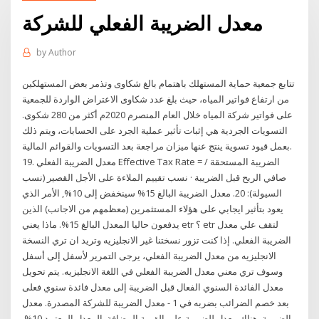
معدل الضريبة الفعلي للشركة
by
Author
تتابع جمعية حماية المستهلك باهتمام بالغ شكاوى وتذمر بعض المستهلكين
من ارتفاع فواتير المياه، حيث بلغ عدد شكاوى الاعتراض الواردة للجمعية
على فواتير شركة المياه خلال العام المنصرم 2020م أكثر من 280 شكوى.
التسويات الجردية هي إثبات تأثير عملية الجرد على الحسابات، ويتم ذلك
بعمل قيود تسوية ينتج عنها ميزان مراجعة بعد التسويات والقوائم المالية.
19. معدل الضريبة الفعلي Effective Tax Rate = الضريبة المستحقة /
صافي الربح قبل الضريبة · نسب تقييم الملاءة على الأجل القصير (نسب
السيولة): 20. معدل الضريبة البالغ 15% سينخفض إلى 10%, الأمر الذي
يعود بتأثير ايجابي على هؤلاء المستثمرين (معظمهم من الاجانب) الذين
يدفعون حاليا المعدل البالغ 15%. ماذا يعني etr ؟ etr لتقف علي معدل
الضريبة الفعلي. إذا كنت تزور نسختنا غير الانجليزيه وتريد ان تري النسخة
الانجليزيه من معدل الضريبة الفعلي، يرجى التمرير لأسفل إلى أسفل
وسوف تري معني معدل الضريبة الفعلي في اللغة الانجليزيه. يتم تحويل
معدل الفائدة السنوي الفعال قبل الضريبة إلى معدل فائدة سنوي فعلى
بعد خصم الضرائب بضربه في 1 - معدل الضريبة للشركة المصدرة. معدل
الضريبة. هناك معدل للضريبة على القيمة المضافة, المعدل المعتمد 10%.