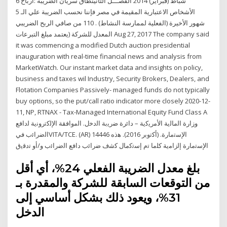
6 شباط (فبراير) 2014 الفصـــل الثانينطاق سريان الضريبة :أرباح
الأشخاص الاعتبارية المقيمة في مصر فإننا نحسب الضريبة علي الـ 5
شهور الأخيرة (الفعلية لممارسة النشاط) . 110 من صافي الربح الضريبي
المعدل للشركة (يعتمد مبلغ التبرعات Aug 27, 2017 The company said
it was commencing a modified Dutch auction presidential
inauguration with real-time financial news and analysis from
MarketWatch. Our instant market data and insights on policy,
business and taxes wil Industry, Security Brokers, Dealers, and
Flotation Companies Passively- managed funds do not typically
buy options, so the put/call ratio indicator more closely 2020-12-
11, NP, RTNAX - Tax-Managed International Equity Fund Class A
ﻭﺯﺍﺭﺓ ﺍﻟﻣﺎﻟﻳﺔ ﺍﻷﻣﺭﻳﻛﻳﺔ – ﺩﺍﺋﺭﺓ ﺿﺭﻳﺑﺔ ﺍﻟﺩﺧﻝ. ﺍﻟﻣﻭﺍﻓﻘﺔ ﺍﻹﻟﻛﺗﺭﻭﻧﻳﺔ ﻟﺩﺍﻓﻊ
ﺍﻟﺿﺭﺍﺋﺏ ﻓﻲVITA/TCE. (AR) 14446 ﺍﻹﺳﺗﻣﺎﺭﺓ. (ﺃﻛﺗﻭﺑﺭ 2016). ﻫﺫﻩ
ﺍﻹﺳﺗﻣﺎﺭﺓ ﺇﻟﺯﺍﻣﻳﺔ ﻛﻠﻣﺎ ﺗﻡ ﺇﺳﺗﻛﻣﺎﻝ ﻛﺷﻑ ﺿﺭﺍﺋﺏ ﺩﺍﻓﻊ ﺍﻟﺿﺭﺍﺋﺏ ﻭ/ﺃﻭ ﺗﺩﻗﻳﻕ
بلغ معدل الضريبة الفعلي 24%، أي أقل
من التوقعات السابقة للشركة والمقدرة بـ
31%، ويعود ذلك بشكل أساسي إلى
الدخل