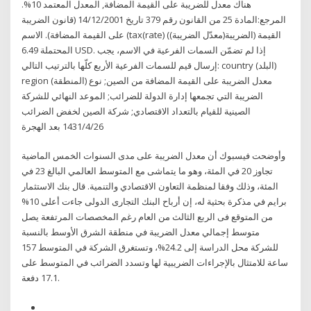
هناك معدل للضريبة على القيمة المضافة, المعدل المعتمد 10%.
المرجع:المادة 25 من القانون رقم 379 تاريخ 14/12/2001 (قانون الضريبة
على القيمة المضافة). الاسم (tax(rate) (الضريبة(معدّل الضريبة)) القيمة
المحتملة 6.49 USD. إذا لم تضمّن السمات الفرعية في الاسم، يجب
إرسال قيم للسمات الفرعية الأربع كلّها بالترتيب التالي: country (البلد)
region (المنطقة) معدل الضريبة على القيمة المضافة من الصين; نوع
الضريبة التي تجمعها إدارة الدولة للضرائب; الموعد النهائي للشركة
الصينية للقيام بالتعداد الاقتصادي; شركة الصين لخفض الضرائب
26‏‏/4‏‏/1431 بعد الهجرة
وأوضحت فيسبوك أن معدل الضريبة على مدى السنوات الخمس الماضية
تجاوز 20 في المئة، وهو ما يتماشى مع المتوسط العالمي البالغ 23 في
المئة، وذلك وفقا لمنظمة التعاون الاقتصادي والتنمية. قال بنك الاستثمار
برايم في مذكرة بحثية له، إن أرباح البنك التجارى الدولى جاءت أعلى 10%
من المتوقع فى الربع الثالث من العام رغم المخصصات المرتفعة يصل
متوسط إجمالي معدل الضريبة في منطقة الشرق الأوسط بالنسبة
للشركة محل الدراسة إلى 24.2%، وتستغرق الشركة في المتوسط 157
ساعة للامتثال بالإجراءات الضريبية لها وتسدد الضرائب في المتوسط على
17.1 دفعة.