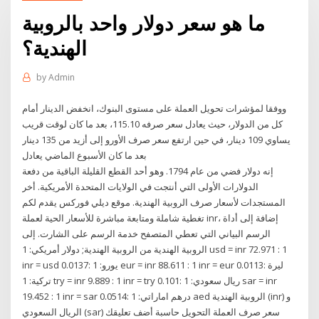
ما هو سعر دولار واحد بالروبية
الهندية؟
by
Admin
ووفقا لمؤشرات تحويل العملة على مستوى البنوك، انخفض الدينار أمام
كل من الدولار، حيث يعادل سعر صرفه 115.10، بعد ما كان لوقت قريب
يساوي 109 دينار، في حين ارتفع سعر صرف الأورو إلى أزيد من 135 دينار
بعد ما كان الأسبوع الماضي يعادل
إنه دولار فضي من عام 1794. وهو أحد القطع القليلة الباقية من دفعة
الدولارات الأولى التي أنتجت في الولايات المتحدة الأمريكية. أخر
المستجدات لأسعار صرف الروبية الهندية. موقع ديلي فوركس يقدم لكم
تغطية شاملة ومتابعة مباشرة للأسعار الحية لعملة inr، إضافة إلى أداة
الرسم البياني التي تعطي المتصفح خدمة الرسم على الشارت. إلى
الروبية الهندية من الروبية الهندية; دولار أمريكي: 1 usd = inr 72.971 : 1
inr = usd 0.0137: يورو: 1 eur = inr 88.611 : 1 inr = eur 0.0113: ليرة
تركية: 1 try = inr 9.889 : 1 inr = try 0.101: ريال سعودي: 1 sar = inr
19.452 : 1 inr = sar 0.0514: درهم اماراتي: 1 aed الروبية الهندية (inr) و
الريال السعودي (sar) سعر صرف العملة التحويل حاسبة أضف تعليقك