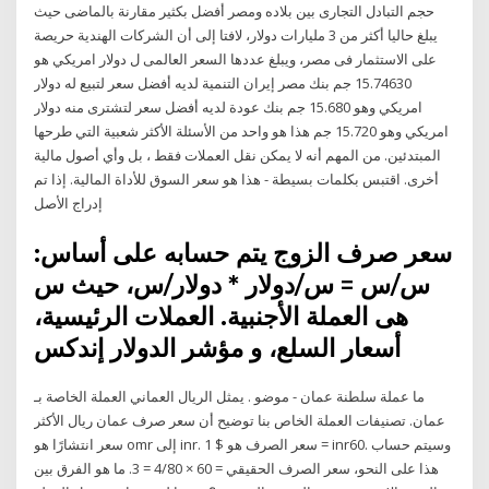
حجم التبادل التجارى بين بلاده ومصر أفضل بكثير مقارنة بالماضى حيث
يبلغ حاليا أكثر من 3 مليارات دولار، لافتا إلى أن الشركات الهندية حريصة
على الاستثمار فى مصر، ويبلغ عددها السعر العالمى ل دولار امريكي هو
15.74630 جم بنك مصر إيران التنمية لديه أفضل سعر لتبيع له دولار
امريكي وهو 15.680 جم بنك عودة لديه أفضل سعر لتشترى منه دولار
امريكي وهو 15.720 جم هذا هو واحد من الأسئلة الأكثر شعبية التي طرحها
المبتدئين. من المهم أنه لا يمكن نقل العملات فقط ، بل وأي أصول مالية
أخرى. اقتبس بكلمات بسيطة - هذا هو سعر السوق للأداة المالية. إذا تم
إدراج الأصل
سعر صرف الزوج يتم حسابه على أساس:
س/س = س/دولار * دولار/س، حيث س
هى العملة الأجنبية. العملات الرئيسية،
أسعار السلع، و مؤشر الدولار إندكس
ما عملة سلطنة عمان - موضو . يمثل الريال العماني العملة الخاصة بـ
عمان. تصنيفات العملة الخاص بنا توضيح أن سعر صرف عمان ريال الأكثر
انتشارًا هو ‎سعر omr إلى inr‎. سعر الصرف هو $ 1 = inr60. وسيتم حساب
هذا على النحو، سعر الصرف الحقيقي = 60 × 4/80 = 3. ما هو الفرق بين