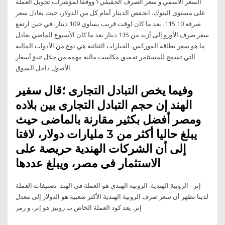
السعر الاسمي و سعر الصرف الحقيقي؟ ووفقا لمؤشرات تحويل العملة
على مستوى البنوك، انخفض الدينار أمام كل من الدولار، حيث يعادل سعر
صرفه 115.10، بعد ما كان لوقت قريب يساوي 109 دينار، في حين ارتفع
سعر صرف الأورو إلى أزيد من 135 دينار بعد ما كان الأسبوع الماضي يعادل
ما هو سعر بطاقة الفوركس. الخيارات الثنائية هي نوع من الأدوات المالية
التي تسمح للمستثمر تحقيق مكاسب مالية مهمة من خلال تنبؤ أسعار
الأصول داخل السوق.
وفيما يخص التبادل التجارى ؛قال سفير
الهند إن حجم التبادل التجارى بين بلاده
ومصر أفضل بكثير مقارنة بالماضى حيث
يبلغ حاليا أكثر من 3 مليارات دولار، لافتا
إلى أن الشركات الهندية حريصة على
الاستثمار فى مصر، ويبلغ عددها
إنر - الروبية الهندية. الروبيه الهندي هو العملة في الهند. تصنيفات العملة
لدينا تظهر أن سعر صرف الروبية الهندية الأكثر شعبية هو الدولار إلى معدل
إنر. يعد كود العملة الخاص ب روبيز هو إنر، و رمز