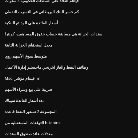
فيتنام العائد على السندات الحكومية 3 سنوات
كم خسر البنك البريطاني في التسرب النفطي
أسعار الفائدة على الودائع البنكية
سندات الخزانة هي مسابقة حساب حقوق المساهمين كونترا
معدل استحقاق الخزانة الثابتة
متوسط ​​سوق الأسهم روي
وظائف النفط والغاز لخريجي ماجستير إدارة الأعمال
Msci فيتنام مؤشر imi
ضريبة على بيع وشراء الأسهم
أسعار الفائدة سيباك cia
المجموعة 2 تسعير النفط قاعدة
التوقعات المستقبلية من bitcoins
معدلات عائد صندوق السندات