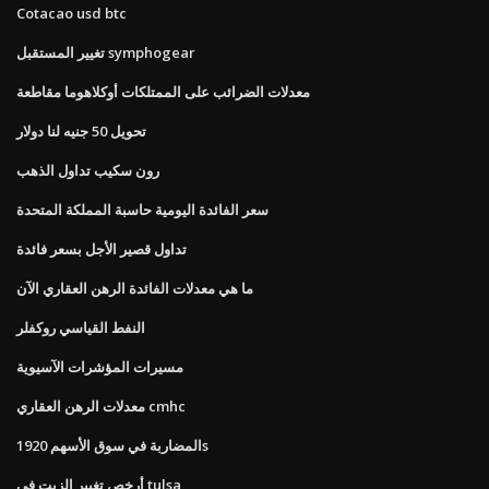
Cotacao usd btc
تغيير المستقبل symphogear
معدلات الضرائب على الممتلكات أوكلاهوما مقاطعة
تحويل 50 جنيه لنا دولار
رون سكيب تداول الذهب
سعر الفائدة اليومية حاسبة المملكة المتحدة
تداول قصير الأجل بسعر فائدة
ما هي معدلات الفائدة الرهن العقاري الآن
النفط القياسي روكفلر
مسيرات المؤشرات الآسيوية
معدلات الرهن العقاري cmhc
المضاربة في سوق الأسهم 1920s
أرخص تغيير الزيت في tulsa