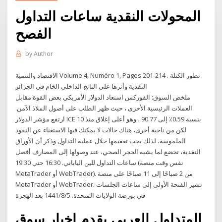
المحولات النقدية ساعات التداول
الفصح
by
Author
الاقتصاد والتنمية Volume 4, Numéro 1, Pages 201-214 . تطور الكتلة
النقدية وأثرها على الناتج الداخلي الخام في الجزائر
ملخص السوق: الفوركس استعاد الدولار الأمريكي بعض القوة مقابل
العملات الرئيسية الأخرى ، حيث ظهر الطلب على أصول الملاذ الآمن.
ارتفع مؤشر الدولار ICE بنسبة 0.59٪ إلى 90.77 ، وهو أعلى إغلاق منذ 10
لكن من ناحية أخرى، هناك حالات لا يمكنك فيها الاستغناء عن النقود
الملموسة، لذلك يجب تعقيمها خلال عملية التداول وذكر أن الأوراق
النقدية، تخضع لما يشبه الحجر الصحي، عند وصولها إلى المصارف أفضل
ساعات التداول للين الياباني. 16:30 حتي 19:30 (نفس وقت منصة
MetaTrader أو WebTrader). من 2 صباحًا إلى 11 صباحًا على منصة
MetaTrader أو WebTrader. تشير الفتحة الأولى إلى ساعات الجلسات
في بورصة الولايات المتحدة. 5‏‏/8‏‏/1441 بعد الهجرة
المتداول العربي يقدم اخبار سوق