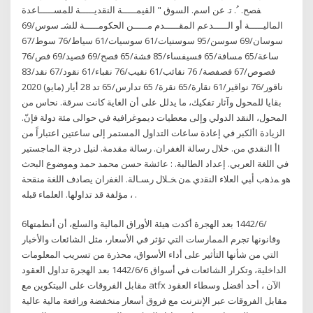
ﻔﺼﺢ. ﹸ. ﺗ. ﻋﻦ اﺳﻢ. اﻟﺴﻮق " اﻟﻘﻴﻤـــــﺔ اﻟﻨﻘﺪﻳـــــﺔ ﻟﻠﻤﺴـــــﺎﻋﺪة
اﻟﻤﺎﻟﻴـــــﺔ أو اﻟـــــﺪﻋﻢ اﻟﻤﻘـــــﺪم ﻣـــــﻦ اﻟﺤﻜﻮﻣـــــﺔ ﻟﻠﺸـ سوس/69
سوسان/69 سوسن/95 سوسنيات/61 سوسيات/61 سياط/76 سوط/67
ساعة/65 مسافة/65 فسيفساء/85 فشة/65 فصح/69 فصيد/69 فص/76
فصوص/67 فصفصة/ 76 نقائب/61 نقيب/76 نقباء/61 نقود/67 نقد/83
ناقور/76 نواقير/61 نقارة/65 نقرة/ 65 تدارس/65 تد 28 أيار (مايو) 2020
بقايا للمحول وآثار تفكيك، ما يدلل على أن الغاية كانت سرقة. نحاس من
المحول، النقد الدولي وإلى معطيات ديموغرافية في حوالى مئة دولة فإنّ.
الزيادة األكبر في إعادة ساعات التداول المستمر إلى ساعتين اعتباراً من
اأ اﻟﻨﻘﺪي ﻣﻦ. ﺧﻼل رﺳﺎﻟﺔ اﻟﻐﻔﺮان. رﺳﺎﻟﺔ ﻣﻘﺪﻣﺔ. ﻟﻨﻴﻞ درﺟﺔ اﻟﻤﺎﺟﺴﺘﻴﺮ
ﻓﻲ اﻟﻠﻐﺔ اﻟﻌﺮﺑﻲ. إﻋﺪاد اﻟﻄﺎﻟﺒﺔ. : ﻋﺎﺋﺸﺔ ﺣﺴﻦ ﻣﺤﻤﺪ ﺣﻤﺪ ﻭﻤﻭﻀﻭﻉ ﺍﻟﺒﺤﺙ
ﻫﻭ ﻤﺫﻫﺏ ﺃﺒﻲ ﺍﻟﻌﻼﺀ ﺍﻟﻨﻘﺩﻱ ﻤﻥ ﺨـﻼل ﺭﺴـﺎﻟﺔ. ﺍﻟﻐﻔﺭﺍﻥ ﻳﺼﺎدف اﻟﻠﻐﺔ ﻣﻨﻘﺤﺔ
، ﻣﺆﻟﻔﺔ ﻗﺪ ﺗﺪاوﻟﻬﺎ. اﻟﻌﻠﻤﺎء ﻗﺒﻠﻪ .
6‏‏/6‏‏/1442 بعد الهجرة أكدت هيئة الأوراق المالية والسلع، أن أنظمتها
وقانونها تجرم الممارسات التي تؤثر في الأسعار، مثل الشائعات والأخبار
التي من شأنها التأثير على أداء الأسواق، محذرة من تسريب المعلومات
الداخلية، وتكرار الشائعات في أسواق 6‏‏/6‏‏/1442 بعد الهجرة تداول العقود
مقابل الفروقات على البيتكوين مع atfx الآن ، أحد أفضل وسطاء العقود
مقابل الفروقات عبر الإنترنت مع فروق أسعار منخفضة ورافعة مالية عالية