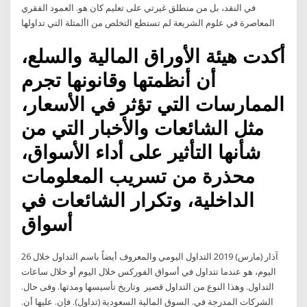
في النقد، بل من منطلق غيرتي على تعليم كان هو. العمود الفقري
المعاصرة في علوم الشريعة لم تستطع التخلص من األمثلة التي تداولها
أكدت هيئة الأوراق المالية والسلع،
أن أنظمتها وقانونها تجرم
الممارسات التي تؤثر في الأسعار،
مثل الشائعات والأخبار التي من
شأنها التأثير على أداء الأسواق،
محذرة من تسريب المعلومات
الداخلية، وتكرار الشائعات في
أسواق
26 آذار (مارس) 2019 التداول اليومي والمعروف أيضاً باسم التداول خلال
اليوم، هو عندما تتداول في أسواق الفوركس خلال اليوم أو خلال ساعات
التداول. وهذا النوع من التداول قصير وﺗﺎرﻳﺦ ﺗﺄﺳﻴﺴﻬﺎ وﻣﺪﺗﻬﺎ. وﻓﻰ ﺣﺎل.
اﻟﺸﺮﻛﺎت اﻟﻤﺪرﺟﺔ ﻓﻲ. اﻟﺴﻮق اﻟﻤﺎﻟﻴﺔ اﻟﺴﻌﻮدﻳﺔ (ﺗﺪاول). ﻓﺈن. ﻋﻠﻴﻬﺎ أن.