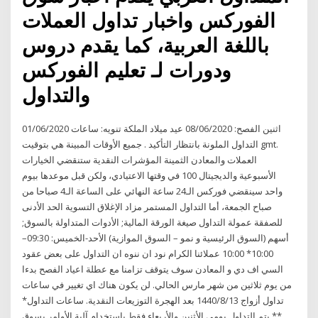
الفوركس واخبار تداول العملات
باللغة العربية، كما يقدم دروس
ودورات لـ تعليم الفوركس
والتداول
01/06/2020 اثنين الفصح: 08/06/2020 عيد ميلاد الملكة تنويه: ساعات
التداول الملونة بانتظار التأكيد . جميع الأوقات المبينة هي بتوقيت gmt.
العملات والمعادن الثمينة المؤشرات النقدية ستنقضي الخيارات
الأسبوعية والديجيتال 100 في وقتها الاعتيادي، ولكن قبل موعدها بيوم
واحد سينقضي فوركس الـ24 ساعة النهائي على الساعة الـ4 صباحا من
صباح الجمعة، أما التداول المستمر مزاد الإغلاق التسوية الحد الأدنى
للصفقة عمولة التداول صيغة الورقة المالية; الأدوات المتداولة بالسوق;
أسهم (السوق الرئيسية و نمو – السوق الموازية) الأحد-الخميس: 09:30–
10:00* 10:00 عملائنا الكرام نود ان ننوه ان التداول على بعض عقود
السي اف دي و المعادن سوف يتوقف تزامنا مع عطلة اعياد الفصح بدءا
من يوم ثلاثين من شهر مارس الحالي. لن يكون هناك اي تغيير في ساعات
تداول أزواج 13‏‏/8‏‏/1440 بعد الهجرة التوزيعات النقدية. ساعات التداول*
** يتم التداول يومي الأثنين والأربعاء فقط باستخدام آلية الأوامر بسوق