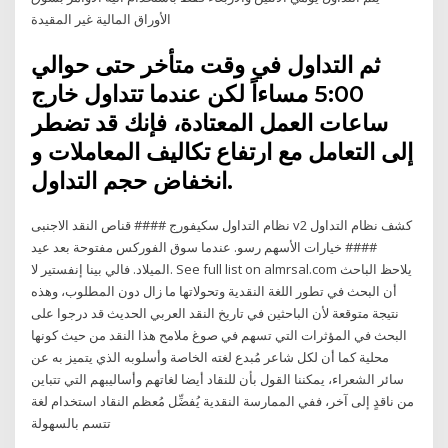
الأوراق المالية غير المقيدة
ثم التداول في وقت متأخر حتى حوالي
5:00 مساءاً لكن عندما تتداول خارج
ساعات العمل المعتادة، فإنك قد تضطر
إلى التعامل مع ارتفاع تكاليف المعاملات و
انخفاض حجم التداول.
نظام التداول سكيفورج #### قناص النقد الاجنبى v2 كشف نظام التداول
#### خيارات الأسهم رسو. عندما سوق الفوركس مفتوحة بعد عيد
الميلاد. فالي بينا إنفستير لا. See full list on almrsal.com يلاحظ الباحث
أن البحث في تطور اللغة النقدية وتحولاتها ما زال دون المطلوب، وهذه
نتيجة متوقعة لأن الباحثين في تاريخ النقد العربي الحديث قد درجوا على
البحث في المؤثرات التي تسهم في صوغ ملامح هذا النقد من حيث كونها
محلية كما أن لكل شاعر مُبدع لغته الخاصة وأسلوبه الذي يتميز به عن
سائر الشعراء، يمكننا القول بأن للنقاد أيضا لغاتهم وأساليبهم التي تتباين
من ناقدٍ إلى آخر، ففي الممارسة النقدية يُفضِّل مُعظم النقاد استخدام لغة
تتسم بالسهولة