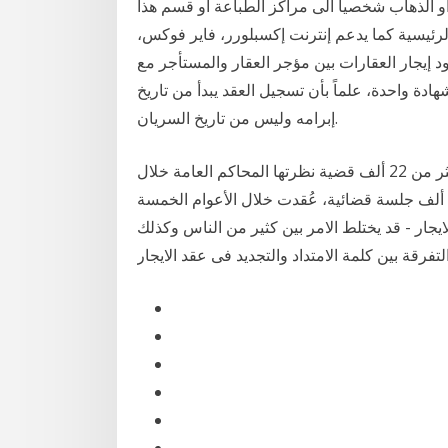
د او الذهاب شخصيا الى مراكز الطباعة أو قسم هذا
ئيسية كما يدعم إنترنت إكسبلورر، فاير فوكس،
 إيجار العقارات بين مؤجر العقار والمستأجر مع
دة واحدة، علماً بأن تسجيل العقد يبدأ من تاريخ
إبرامه وليس من تاريخ السريان.
وأشار إلى أن العقد الموحد سيسهم في الحد من تدفق أكثر من 22 ألف قضية نظرتها المحاكم العامة خلال
عامَي 1438 و1439هـ حول عقود الإيجار، إضافة إلى 284 ألف جلسة قضائية، عُقدت خلال الأعوام الخمسة
لايجار - قد يختلط الامر بين كثير من الناس وكذلك