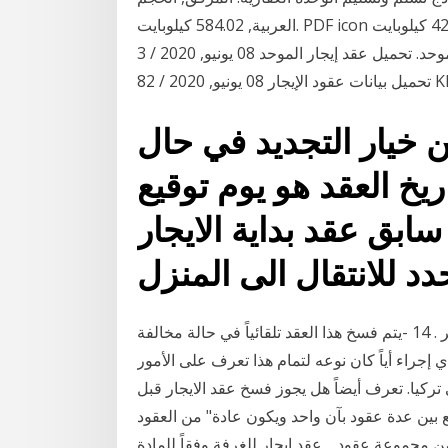
العربية, 584.02 كيلوبايت. PDF icon عقد إيجار الموحد باللغة الإنجليزية, 425.26 كيلوبايت. -A A +A. أحداث
وفعاليات. تحميل عقد إيجار الموحد. تحميل عقد إيجار الموحد 08 يونيو, 2020 / 3 MB / PDF تنزيل نموذج
ن خيار التجديد في حال
يخ العقد هو يوم توقيع
بق عقد بداية الايجار
دد للانتقال الى المنزل
للمؤجر فسخ عقد الإيجار دون الرجوع إلى للمستأجر . 14 -يتم فسخ هذا العقد تلقائياً في حالة مخالفة
أي إجراء أياً كان نوعه لتمام هذا تعرف على الأمور
 تركيا. تعرف أيضاً هل يجوز فسخ عقد الايجار قبل
جمع بين عدة عقود بآن واحد ويكون عادة" من العقود
ن مجموعة عقود _ عقد إيجار للغرفة وفقاً للمادة