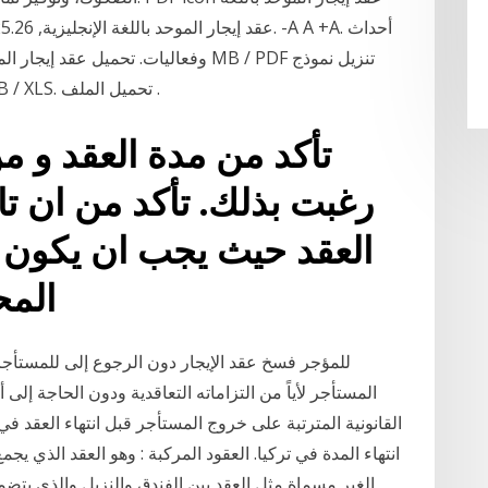
تحميل بيانات عقود الإيجار 08 يونيو, 2020 / 82 KB / XLS. تحميل الملف .
تأكد من مدة العقد و م
رغبت بذلك. تأكد من ان تار
العقد حيث يجب ان يكون سا
المح
المستأجر لأياً من التزاماته التعاقدية ودون الحاجة إلى 
القانونية المترتبة على خروج المستأجر قبل انتهاء العقد في
انتهاء المدة في تركيا. العقود المركبة : وهو العقد الذي ي
الغير مسماة مثل العقد بين الفندق والنزيل والذي يتضم