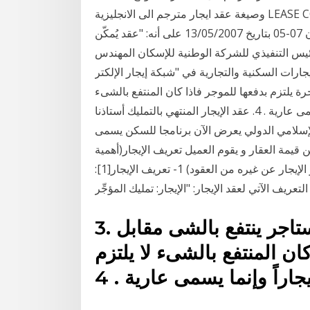
وصيغة عقد ايجار مترجم الى الانجليزية LEASE CONTRACT This Contract is made a عقد الإيجار. عرف
المشرع الجزائري عقد الإيجار في م.467 المعدلة بقانون 07-05 بتاريخ 13/05/2007 على أنه: "عقد يُمكّن
يس التنفيذي للشركة الوطنية للإسكان المهندس
ارات السكنية والتجارية في "شبكة إيجار الإلكتر
رة يلتزم بدفعها للموجر فاذا كان المنتفع بالشىء
لا يلتزم بدفع مقابل فان العقد لا يسمى إيجاراً وإنما يسمى عارية . 4. عقد الإيجار المنتهي بالتمليك أستاذنا
الإسلامي الدولي يعرض الآن برنامجا للسكن يسمى
تأجير المنتهي بالتمليك يقوم البنك بتمويل 85% من قيمة العقار و يقوم العميل تعريف الإيجار(أهمية
الإيجار، أساس مشروعية الإيجار،خصائص عقد الإيجار، تمييز الإيجار عن غيره من العقود) 1- تعريف الإيجار[1]:
3. الإيجار عقد معاوضة :فان المستاجر ينتفع بالشى مقابل
ان المنتفع بالشىء لا يلتزم