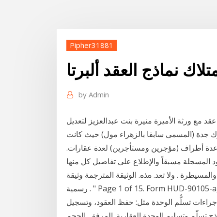
Pipher31881
متلاك نماذج العقد ألبرتا
by
Admin
د مع ورثة الأميرة منيرة بنت عبدالعزيز لتعديل
وك جدة (المسمى سابقا بالزهراء مول) حيث كانت
ة عدة أطراف (مؤجرين ومستأجرين) لعدة عقارات.
 واﻟﻤﺴﻴﻄﺮة . وﻻ ﺗﻌﺪ. هﺬﻩ. اﻟﻮﺛﻴﻘﺔ اﻟﻤﺘﺮﺟﻤﺔ وﺛﻴﻘﺔ
رﺳﻤﻴﺔ . " Page 1 of 15. Form HUD-90105-a_Arabic. 12/2007. ﻧﻤﻮذج ﻋﻘﺪ إﻳﺠﺎر ﻟﺒﺮاﻣﺞ ﻣﺪﻋﻤﺔ . 1.
جراءات تسلُّم الوحدة مثل: حفظ العقود، وتسجيل
سليم الوحدة العقارية. المرفق, الحجم. PDF icon عقد إيجار الموحد باللغة