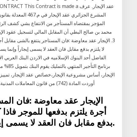
المؤجر بمقتضاه المستأجر من الانتفاع بشي كشف الرئ
محمد بن صالح البطي أن المقابل المالي لتسجيل عقود الإيج
3. الإيجار عقد معاوضة :فان المستاجر ينتفع بالشى مقابل أج
الفاضل أحد البنوك الإسلاميه في الاردن البنك العربي 
برنامج ال
أوردت المادة (742) من قانون المعاملات المدنية التعريف الآتي لعقد الإيجار: "الإيجار: تمليك المؤجِّر
أجرة يلتزم بدفعها للموجر فاذا ك
بدفع مقابل فان العقد لا يسمى إيجاراً وإنما يسمى عارية . 4.