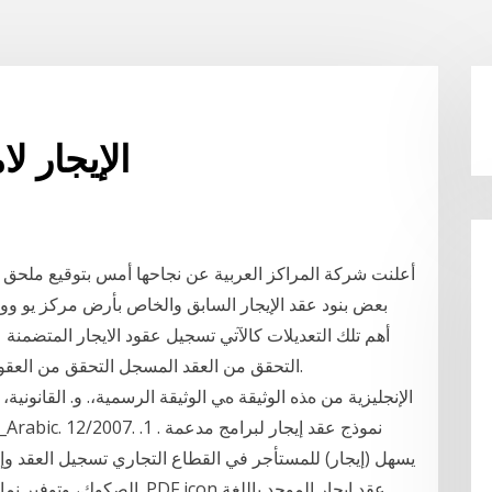
الإيجار لا
أعلنت شركة المراكز العربية عن نجاحها أمس بتوقيع ملحق عق
بعض بنود عقد الإيجار السابق والخاص بأرض مركز يو و
أهم تلك التعديلات كالآتي تسجيل عقود الايجار المتضمن
التحقق من العقد المسجل التحقق من العقود المسجلة مسبقاً والإطلاع على تفاصيل كل منها.
اﻹﻧﺠﻠﻴﺰﻳﺔ ﻣﻦ هﺬﻩ اﻟﻮﺛﻴﻘﺔ هﻲ اﻟﻮﺛﻴﻘﺔ اﻟﺮﺳﻤﻴﺔ،. و. اﻟﻘﺎﻧﻮﻧﻴﺔ،
يسهل (إيجار) للمستأجر في القطاع التجاري تسجيل العقد وإ
الصكوك، وتوفير نماذج تسلّم وت