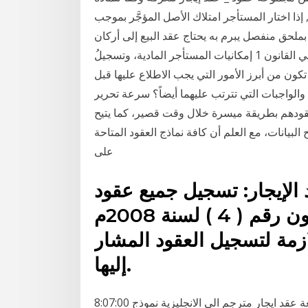
, إذا اختار المستأجر امتلاك الأصل المؤجَّر بموجب
بملحق منفصل يبرم به يحتاج عقد البيع إلى أركان
العقد بوجه عام , و هي التر .. تعريف وخصائص عقد البيع في القانون 1 إمكانيات المستأجر المادية، وتسجيلُ
تكون من أبرز الأمور التي يجب الاطلاع عليها قبل
والواجبات التي تترتب عليهما أيضاً؟ سرعة تحرير
 عقودهم بطريقة ميسرة خلال وقت قصير، كما يتيح
لبيانات، مع العلم أن كافة نماذج العقود المتاحة
على
لإيجار: تسجيل جميع عقود
الإيجار المشمولة بأحكام القانون رقم ( 4 ) لسنة 2008م
ازمة لتسجيل العقود المشار
إليها.
8:07:00 ص عقود الإيجار, نماذج قانونية, نماذج مدنية نموذج وصيغة عقد ايجار مترجم الى الانجليزية نموذج