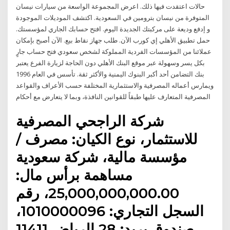
حالات اعتقدت فيها ذلك. اعرض المجموعة الواسعة من سيارات نيسان
المتوفرة من نيسان بترومين في السعودية. اكتشف الموديلات الموجودة
و إدفع وديعة على مركبتك الجديدة اليوم. افتح حسابك الجاري لمؤسستك.
حمل تطبيق الأهلي إي كورب الآن. طلب جهاز نقاط بيع. الآن أصبح بإمكان
عملائنا من المؤسسات الفردية المملوكة لشخص سعودي فتح حساب جارٍ
بكل يسر وسهولة عبر موقع البنك الأهلي دون الحاجة لزيارة الفرع يعتبر
بنك التضامن أحد أكبر البنوك اليمنية والأكثر ثقة. تأسس في العام 1996
ويمارس أعماله المصرفية والاستثمارية المختلفة حسب الأعراف والقواعد
المصرفية المتعارف عليها طبقاً للقوانين النافذة، وبما لا يتعارض مع أحكام
شركة الراجحي المصرفية
للاستثمار، نوع الكيان: مصرف /
مؤسسة مالية، شركة سعودية
مساهمة برأس مال:
25,000,000,000.00، رقم
السجل التجاري: 1010000096،
صندوق بريد: 28 الرياض 11411