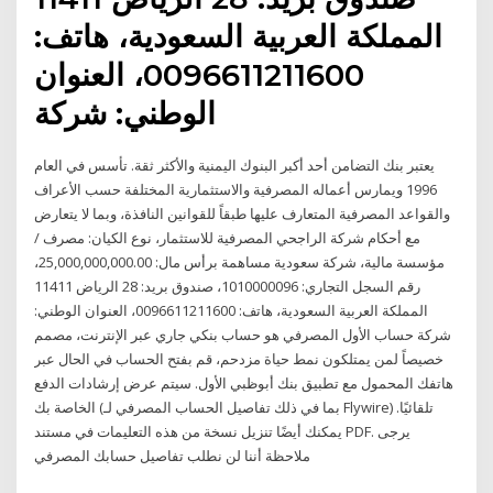
المملكة العربية السعودية، هاتف:
0096611211600، العنوان
الوطني: شركة
يعتبر بنك التضامن أحد أكبر البنوك اليمنية والأكثر ثقة. تأسس في العام
1996 ويمارس أعماله المصرفية والاستثمارية المختلفة حسب الأعراف
والقواعد المصرفية المتعارف عليها طبقاً للقوانين النافذة، وبما لا يتعارض
مع أحكام شركة الراجحي المصرفية للاستثمار، نوع الكيان: مصرف /
مؤسسة مالية، شركة سعودية مساهمة برأس مال: 25,000,000,000.00،
رقم السجل التجاري: 1010000096، صندوق بريد: 28 الرياض 11411
المملكة العربية السعودية، هاتف: 0096611211600، العنوان الوطني:
شركة حساب الأول المصرفي هو حساب بنكي جاري عبر الإنترنت، مصمم
خصيصاً لمن يمتلكون نمط حياة مزدحم، قم بفتح الحساب في الحال عبر
هاتفك المحمول مع تطبيق بنك أبوظبي الأول. سيتم عرض إرشادات الدفع
الخاصة بك (بما في ذلك تفاصيل الحساب المصرفي لـ Flywire) تلقائيًا.
يمكنك أيضًا تنزيل نسخة من هذه التعليمات في مستند PDF. يرجى
ملاحظة أننا لن نطلب تفاصيل حسابك المصرفي