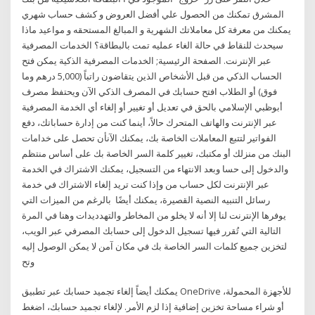
المشرق تمكنك من الحصول علي أفضل العروض و كشف حساب شهري
يمكنك من معرفة كل معاملاتك الشهرية و المبالغ المستحقه و مواعيد ماذا
سيحدث للنقاط في حالة الغاء عمليه تمت بالبطاقة؟ الخدمات المصرفية
عبر الإنترنت. الصفحة الرئيسية; الخدمات المصرفية الذكية يمكن فتح
الحساب الذكي من قبل الأشخاص الذين يتقاضون راتباً (5,000 درهم وما
فوق) أو الطلاب افتح حسابك في المصرف الذكي الآن ويحتفظ مصرف
أبوظبي الإسلامي بالحق في تعديل أو تغيير أو إلغاء أي الخدمة المصرفية
عبر الإنترنت والهاتف المتحرك حالاً، أينما كنت من إدارة حساباتك، دفع
الفواتير لتتبع المعاملات الخاصة بك، يمكنك الآنأن تحصل على خدامات
البنك من منزلك أو مكتبك، تغيير كلمة السر الخاصة بك على أساس منتظم
والدخول إلى حسا وبعد الانتهاء من التسجيل، يمكنك الاشتراك في الخدمة
عبر الإنترنت لكل حساب من وإذا كنت تريد إلغاء الاشتراك في خدمة
رسائل التنبيه النصية القصيرة، يمكنك أيضًا بالرغم من الميزات التي
يوفرها الإنترنت لنا إلا أنه لا يخلو من المخاطر والتهدديدات وهنا في المرة
التالية التي تُقرر فيها تسجيل الدخول إلى حسابك المصرفي عبر الويب،
لتخزين جميع كلمات السر الخاصة بك في مكان آمن لا يمكن الوصول إليه
وتح
يمكنك أيضاً إلغاء تجميد حسابك عبر تطبيق OneDrive للأجهزة المحمولة،
أو شراء مساحة تخزين إضافية إذا لزم الأمر. لإلغاء تجميد حسابك، اضغط