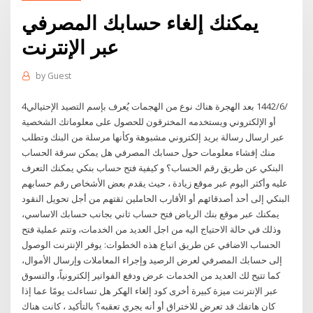
يمكنك إلغاء حسابك المصرفي
عبر الإنترنت
by
Guest
4‏‏/6‏‏/1442 بعد الهجرة هناك نوع من الهجمات يُعرف بإسم التصيد الإحتيالي
أو الإلكتروني ويستخدمه المخترقون للحصول على معلوماتك الشخصية
عبر ارسال رسالة بريد إلكتروني مشبوهة وكأنها مرسلة من البنك وتطلب
منك إفشاء معلومات حول حسابك المصرفي هل يمكن سرقة الحساب
البنكي عن طريق رقم الحساب؟ و كيفية فتح حساب بنكي يمكنك التعرف
عليه وأكثر اليوم عبر موقع زيادة ، حيث يقدم بعض الأشخاص رقم حسابهم
البنكي إلى أحد أصدقائهم أو الأقارب الحاملين ثقتهم من أجل تحويل النقود
يمكنك عبر موقع بنك الرياض فتح حساب ثاني بجانب حسابك الاساسي،
وذلك في حالة الاحتياج اليه من اجل العديد من الخدمات، وتتم عملية فتح
الحساب الاضافي عن طريق اتباع هذه الخطوات: يوفر الإنترنت الوصول
إلى حسابك المصرفي لعرض الرصيد وإجراء المعاملات وإرسال الأموال،
كما تتيح لك العديد من الخدمات عرض ودفع الفواتير إلكترونياً، والتسوق
عبر الإنترنت ميزة كبيرة أخرى كود إلغاء الهكر هل تساءلت يومًا عما إذا
كان هاتفك قد تعرض للاختراق أو أنه يجري تعقبه؟ بالتأكيد ، كانت هناك