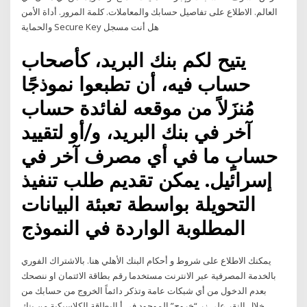
العالم. الاطلاع على تفاصيل حسابك والمعاملات. كلمة المرور. أداة الأمن
والحماية Secure Key هل أنت مسجل
يتيح لكم بنك البريد، كأصحاب
حساب فيه، أن تطبعوا نموذجًا
مُنزَلاً من موقعه لفائدة حساب
آخر في بنك البريد، و/أو لتقييد
حسابٍ ما في أي مصرف آخر في
إسرائيل. يمكن تقديم طلب تنفيذ
التحويلة بواسطة تعبئة البيانات
المطلوبة الواردة في النموذج
يمكنك الاطلاع على شروط و أحكام البنك الأهلي هنا. بالاشتراك الفوري
بالخدمة المصرفية عبر الانترنت مستخدما رقم بطاقة الائتمان او ننصحك
بعدم الدخول من أي شبكات عامة وتذكر دائماً الخروج من حسابك من
خلال النقر على زر “خروج” الموجود في أ البطاقة الكلاسيكية من بنك