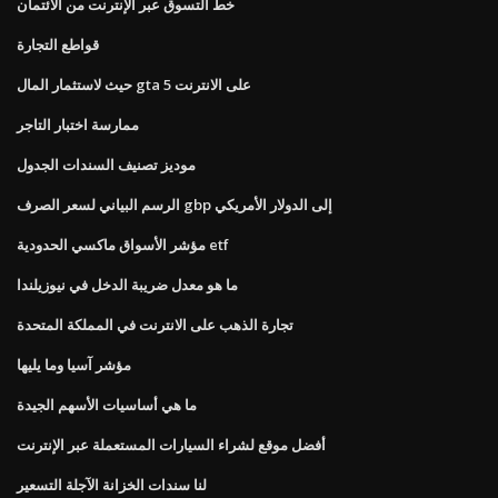
خط التسوق عبر الإنترنت من الائتمان
قواطع التجارة
حيث لاستثمار المال gta 5 على الانترنت
ممارسة اختبار التاجر
موديز تصنيف السندات الجدول
الرسم البياني لسعر الصرف gbp إلى الدولار الأمريكي
مؤشر الأسواق ماكسي الحدودية etf
ما هو معدل ضريبة الدخل في نيوزيلندا
تجارة الذهب على الانترنت في المملكة المتحدة
مؤشر آسيا وما يليها
ما هي أساسيات الأسهم الجيدة
أفضل موقع لشراء السيارات المستعملة عبر الإنترنت
لنا سندات الخزانة الآجلة التسعير